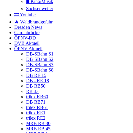
◼️ Kino/Musik
Sachsenwetter
🎞️ Youtube
🔥 Waldbrandgefahr
Dresden News
Carolabrücke
ÖPNV-DD
DVB Aktuell
ÖPNV Aktuell
DB-SBahn S1
DB-SBahn S2
DB-SBahn S3
DB-SBahn S8
DB RE 15
DB - RE 18
DB RB50
RB 33
trilex RB60
DB RB71
trilex RB61
trilex RE1
trilex RE2
MRB RB 30
MRB RB 45