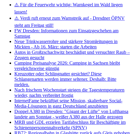
⚠️ Für die Feuerwehr wichtig: Warnkegel im Wald liegen
lassen!
⚠️ Verdi ruft erneut zum Warnstreik auf - Dresdner ÖPNV
steht am Freitag still!
FW Dresden: Informationen zum Einsatzgeschehen am
Samstag
Neue Trinkwasserrohre und stärkere Stromleitungen in
Mickten - Ab 16. März: starten die Arbeiten
Autos in Großzschachwitz beschädigt und versuchter Raub –
Zeugen gesucht
Camping Preisanalyse 2026: Camping in Sachsen bleibt
vergleichsweise günstig
Kreuzotter oder Schlingnatter gesichtet? Diese
Schlangenarten werden immer seltener. Deshalb: Bitte
melden.
Nach frischem Wochenstart steigen die Tagestemperaturen
wieder, nachts verbreitet frostig
InternetFame bekräftigt seine Mission, skalierbare Social-
Media-Lösungen in ganz Deutschland anzubieten
Doppel A380 in Dresden: "Gigant der Lüfte" von Lufthansa
landete am Sonntag - weißer A380 aus der Halle gezogen
MRB und GDL erzielen Tarifabschluss für Beschäftigte im
Schienenpersonennahverkehr (SPNV)
RB72: Regionalbahn in Glashütte zurück aufs Gleis gehoben