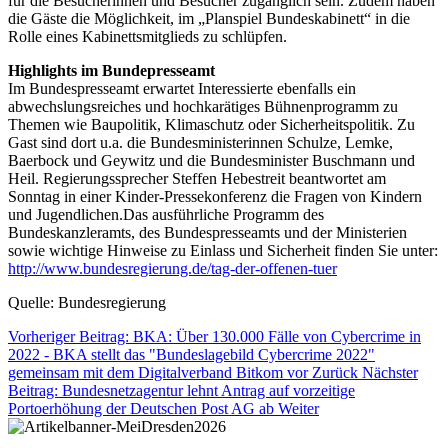
für die Besucherinnen und Besucher zugänglich sein. Zudem haben
die Gäste die Möglichkeit, im „Planspiel Bundeskabinett“ in die
Rolle eines Kabinettsmitglieds zu schlüpfen.
Highlights im Bundepresseamt
Im Bundespresseamt erwartet Interessierte ebenfalls ein
abwechslungsreiches und hochkarätiges Bühnenprogramm zu
Themen wie Baupolitik, Klimaschutz oder Sicherheitspolitik. Zu
Gast sind dort u.a. die Bundesministerinnen Schulze, Lemke,
Baerbock und Geywitz und die Bundesminister Buschmann und
Heil. Regierungssprecher Steffen Hebestreit beantwortet am
Sonntag in einer Kinder-Pressekonferenz die Fragen von Kindern
und Jugendlichen.
Das ausführliche Programm des
Bundeskanzleramts, des Bundespresseamts und der Ministerien
sowie wichtige Hinweise zu Einlass und Sicherheit finden Sie unter:
http://www.bundesregierung.de/tag-der-offenen-tuer
Quelle: Bundesregierung
Vorheriger Beitrag: BKA: Über 130.000 Fälle von Cybercrime in
2022 - BKA stellt das "Bundeslagebild Cybercrime 2022"
gemeinsam mit dem Digitalverband Bitkom vor
Zurück
Nächster
Beitrag: Bundesnetzagentur lehnt Antrag auf vorzeitige
Portoerhöhung der Deutschen Post AG ab
Weiter