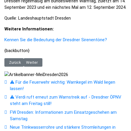
Dresden regelmäßig am bundesweiten Warntag, zuletzt am 14.
September 2023 und ein nächstes Mal am 12. September 2024.
Quelle: Landeshauptstadt Dresden
Weitere Informationen:
Kennen Sie die Bedeutung der Dresdner Sirenentöne?
{backbutton}
Vorheriger Beitrag: Pillnitzer Kamelie erhält wieder ihren einzigartigen 
Nächster Beitrag: Baumschutz in Dresden: Eine wichtige Au
Zurück
Weiter
⚠️ Für die Feuerwehr wichtig: Warnkegel im Wald liegen
lassen!
⚠️ Verdi ruft erneut zum Warnstreik auf - Dresdner ÖPNV
steht am Freitag still!
FW Dresden: Informationen zum Einsatzgeschehen am
Samstag
Neue Trinkwasserrohre und stärkere Stromleitungen in