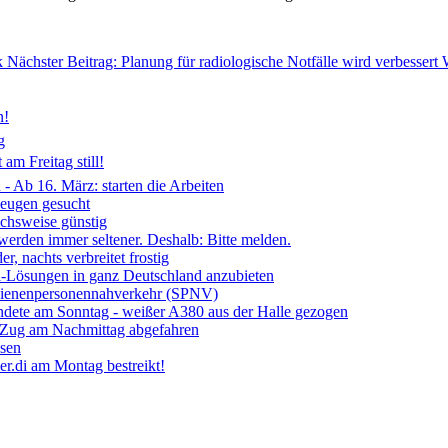
k
Nächster Beitrag: Planung für radiologische Notfälle wird verbessert
n!
g
am Freitag still!
- Ab 16. März: starten die Arbeiten
Zeugen gesucht
ichsweise günstig
 werden immer seltener. Deshalb: Bitte melden.
, nachts verbreitet frostig
ia-Lösungen in ganz Deutschland anzubieten
chienenpersonennahverkehr (SPNV)
ndete am Sonntag - weißer A380 aus der Halle gezogen
- Zug am Nachmittag abgefahren
ssen
r.di am Montag bestreikt!