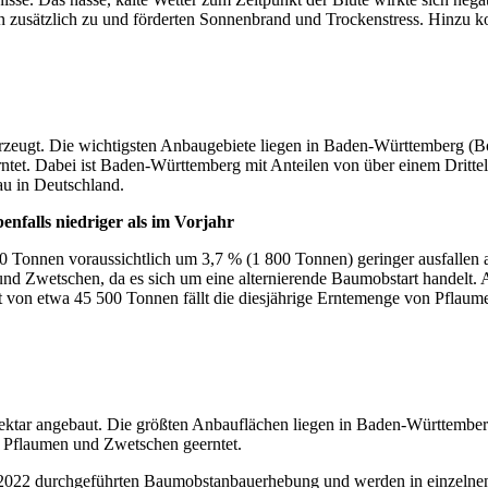
 zusätzlich zu und förderten Sonnenbrand und Trockenstress. Hinzu k
rzeugt. Die wichtigsten Anbaugebiete liegen in Baden-Württemberg (B
erntet. Dabei ist Baden-Württemberg mit Anteilen von über einem Dritt
u in Deutschland.
enfalls niedriger als im Vorjahr
0 Tonnen voraussichtlich um 3,7 % (1 800 Tonnen) geringer ausfallen a
nd Zwetschen, da es sich um eine alternierende Baumobstart handelt. 
itt von etwa 45 500 Tonnen fällt die diesjährige Erntemenge von Pfla
ktar angebaut. Die größten Anbauflächen liegen in Baden-Württemberg
er Pflaumen und Zwetschen geerntet.
 2022 durchgeführten Baumobstanbauerhebung und werden in einzelnen 