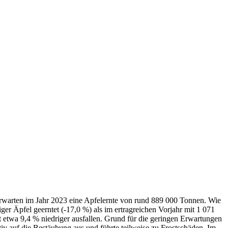
erwarten im Jahr 2023 eine Apfelernte von rund 889 000 Tonnen. Wie
ger Äpfel geerntet (-17,0 %) als im ertragreichen Vorjahr mit 1 071
etwa 9,4 % niedriger ausfallen. Grund für die geringen Erwartungen
tiv auf die Bestäubung aus und führte teilweise zu Frostschäden. Im