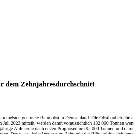
ter dem Zehnjahresdurchschnitt
nd am meisten geerntete Baumobst in Deutschland. Die Obstbaubetriebe 
m Juli 2023 mitteilt, werden damit voraussichtlich 182 000 Tonnen weni
ährige Apfelernte nach ersten Prognosen um 92 000 Tonnen und damit 
nisse. Das nasse, kalte Wetter zum Zeitpunkt der Blüte wirkte sich nega