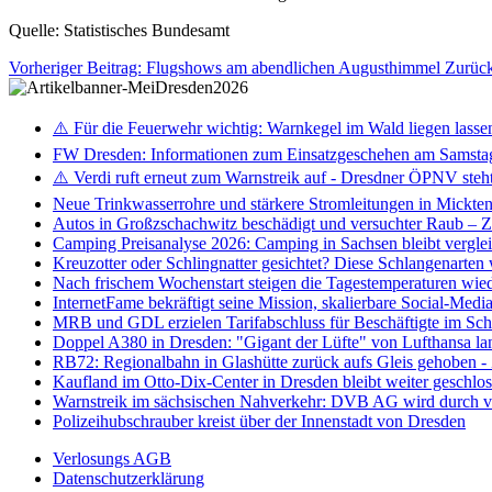
Quelle: Statistisches Bundesamt
Vorheriger Beitrag: Flugshows am abendlichen Augusthimmel
Zurüc
⚠️ Für die Feuerwehr wichtig: Warnkegel im Wald liegen lasse
FW Dresden: Informationen zum Einsatzgeschehen am Samsta
⚠️ Verdi ruft erneut zum Warnstreik auf - Dresdner ÖPNV steht 
Neue Trinkwasserrohre und stärkere Stromleitungen in Mickten 
Autos in Großzschachwitz beschädigt und versuchter Raub – 
Camping Preisanalyse 2026: Camping in Sachsen bleibt vergle
Kreuzotter oder Schlingnatter gesichtet? Diese Schlangenarten
Nach frischem Wochenstart steigen die Tagestemperaturen wieder
InternetFame bekräftigt seine Mission, skalierbare Social-Med
MRB und GDL erzielen Tarifabschluss für Beschäftigte im S
Doppel A380 in Dresden: "Gigant der Lüfte" von Lufthansa la
RB72: Regionalbahn in Glashütte zurück aufs Gleis gehoben 
Kaufland im Otto-Dix-Center in Dresden bleibt weiter geschlo
Warnstreik im sächsischen Nahverkehr: DVB AG wird durch ve
Polizeihubschrauber kreist über der Innenstadt von Dresden
Verlosungs AGB
Datenschutzerklärung