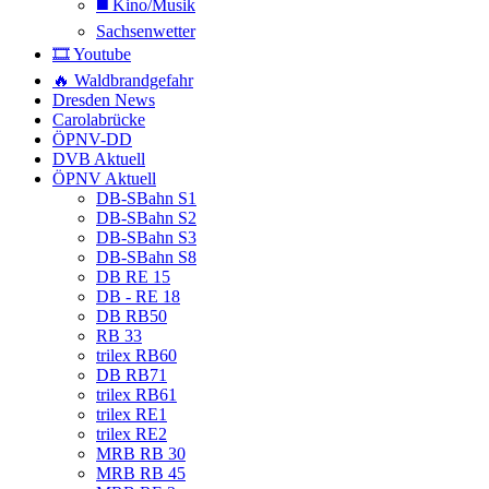
◼️ Kino/Musik
Sachsenwetter
🎞️ Youtube
🔥 Waldbrandgefahr
Dresden News
Carolabrücke
ÖPNV-DD
DVB Aktuell
ÖPNV Aktuell
DB-SBahn S1
DB-SBahn S2
DB-SBahn S3
DB-SBahn S8
DB RE 15
DB - RE 18
DB RB50
RB 33
trilex RB60
DB RB71
trilex RB61
trilex RE1
trilex RE2
MRB RB 30
MRB RB 45