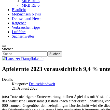
MRB RE 3
MRB RE 6
Blaulicht
MeiSachsen News
Deutschland News
Ratgeber
Verbraucher Tipps
Luftfahrt
Sachsenwetter
Suchen
Suchen
Apfelernte 2023 voraussichtlich 9,4 % un
Details
Kategorie:
Deutschlandweit
21. August 2023
(ots) Trotz niedrigerer Ernteerwartung bleiben Äpfel das mit Absta
das Statistische Bundesamt (Destatis) nach einer ersten Schätzung vo
000 Tonnen. Gegenüber dem zehnjährigen Durchschnitt wird die diesj
der Obstbaubetriebe sind in erster Linie ungünstige Witterungsverhält