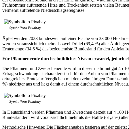
Frühsommer auftretende Hitze und Trockenheit setzten vielen Bäumen
vermehrt auftretende Niederschlagsereignisse.
Symbolfoto Pixabay
Äpfel werden 2023 bundesweit auf einer Fläche von 33 000 Hektar e
werden voraussichtlich mehr als zwei Drittel (69,4 %) aller Äpfel ge
Erntemenge (34,5 %) das bedeutendste Bundesland für den Apfelanba
Für Pflaumenernte durchschnittliches Niveau erwartet, jedoch eb
Die Pflaumen- und Zwetschenernte wird in diesem Jahr mit gut 45 10
Ertragsschwankung ist charakteristisch für den Anbau von Pflaumen u
ertragreiches Erntejahr. Verglichen mit dem zehnjährigen Durchschn
%) niedriger aus und liegt damit auf einem durchschnittlichen Niveau.
Symbolfoto Pixabay
In Deutschland werden Pflaumen und Zwetschen derzeit auf 4 100 He
Bundesländern wird voraussichtlich mehr als die Hälfte (61,3 %) all
Methodische Hinweise: Die Flächenangaben basieren auf der zuletzt