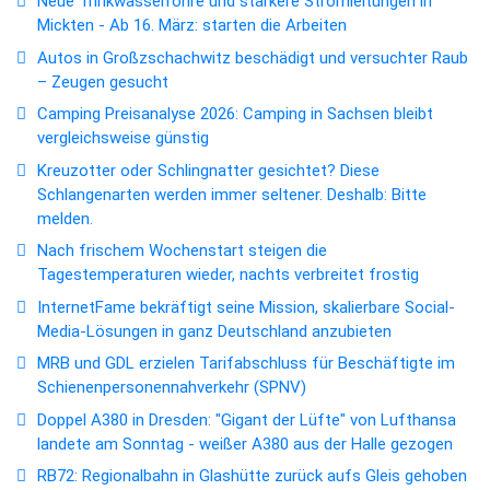
Neue Trinkwasserrohre und stärkere Stromleitungen in
Mickten - Ab 16. März: starten die Arbeiten
Autos in Großzschachwitz beschädigt und versuchter Raub
– Zeugen gesucht
Camping Preisanalyse 2026: Camping in Sachsen bleibt
vergleichsweise günstig
Kreuzotter oder Schlingnatter gesichtet? Diese
Schlangenarten werden immer seltener. Deshalb: Bitte
melden.
Nach frischem Wochenstart steigen die
Tagestemperaturen wieder, nachts verbreitet frostig
InternetFame bekräftigt seine Mission, skalierbare Social-
Media-Lösungen in ganz Deutschland anzubieten
MRB und GDL erzielen Tarifabschluss für Beschäftigte im
Schienenpersonennahverkehr (SPNV)
Doppel A380 in Dresden: "Gigant der Lüfte" von Lufthansa
landete am Sonntag - weißer A380 aus der Halle gezogen
RB72: Regionalbahn in Glashütte zurück aufs Gleis gehoben