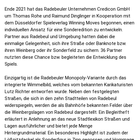
Ende 2021 hat das Radebeuler Unternehmen Credicon GmbH
um Thomas Rohe und Raimund Dinglinger in Kooperation mit
dem Düsseldorfer Spieleverlag Winning Moves begonnen, einen
individuellen Ansatz für eine Sonderedition zu entwickeln.
Partner aus Radebeul und Umgebung hatten dabei die
einmalige Gelegenheit, sich ihre Straße oder Banknote bzw.
ihren Weinberg oder ihr Sonderfeld zu sichern. 36 Partner
nutzten diese Chance bzw. begleiteten die Entwicklung des
Spiels.
Einzigartig ist die Radebeuler Monopoly-Variante durch das
integrierte Wimmelbild, welches vom bekannten Karikaturisten
Lutz Richter entworfen wurde. Neben den festgelegten
Straßen, die sich in den zehn Stadtteilen von Radebeul
widerspiegeln, werden die als Bahnhöfe bekannten Felder über
die Weinbergslagen von Radebeul dargestellt. Ein Begleitheft
erläutert in Anlehnung an das neue Stadtlexikon Straßen und
Lagen ausführlicher und bietet jede Menge
Hintergrundmaterial. Ein besonderes Highlight ist zudem der
Lößnitzdackel als Sonderfigur in Zinn gegossen und Hommage