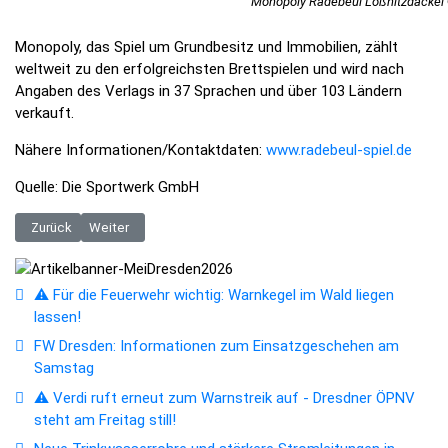
Monopoly Radebeul Lößnitzdacke
Monopoly, das Spiel um Grundbesitz und Immobilien, zählt
weltweit zu den erfolgreichsten Brettspielen und wird nach
Angaben des Verlags in 37 Sprachen und über 103 Ländern
verkauft.
Nähere Informationen/Kontaktdaten:
www.radebeul-spiel.de
Quelle: Die Sportwerk GmbH
Vorheriger Beitrag: Breitbandausbau „Weiße Flecken“: Zuschlag für größt
Nächster Beitrag: 24-Stunden-Supermarkt - Bargeldlos einkau
Zurück
Weiter
⚠️ Für die Feuerwehr wichtig: Warnkegel im Wald liegen
lassen!
FW Dresden: Informationen zum Einsatzgeschehen am
Samstag
⚠️ Verdi ruft erneut zum Warnstreik auf - Dresdner ÖPNV
steht am Freitag still!