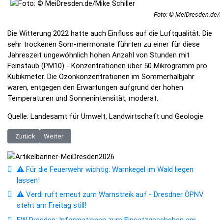
Foto: © MeiDresden.de/M
Die Witterung 2022 hatte auch Einfluss auf die Luftqualität. Die
sehr trockenen Som-mermonate führten zu einer für diese
Jahreszeit ungewöhnlich hohen Anzahl von Stunden mit
Feinstaub (PM10) - Konzentrationen über 50 Mikrogramm pro
Kubikmeter. Die Ozonkonzentrationen im Sommerhalbjahr
waren, entgegen den Erwartungen aufgrund der hohen
Temperaturen und Sonnenintensität, moderat.
Quelle: Landesamt für Umwelt, Landwirtschaft und Geologie
Vorheriger Beitrag: Frostbruch an Bäumen im Erzgebirge
Nächster Beitrag: Sachsen fördert mit 17,5 Millionen Euro 
Zurück
Weiter
⚠️ Für die Feuerwehr wichtig: Warnkegel im Wald liegen
lassen!
⚠️ Verdi ruft erneut zum Warnstreik auf - Dresdner ÖPNV
steht am Freitag still!
FW Dresden: Informationen zum Einsatzgeschehen am