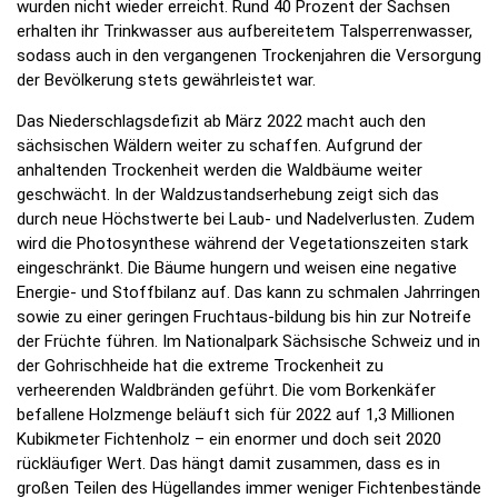
wurden nicht wieder erreicht. Rund 40 Prozent der Sachsen
erhalten ihr Trinkwasser aus aufbereitetem Talsperrenwasser,
sodass auch in den vergangenen Trockenjahren die Versorgung
der Bevölkerung stets gewährleistet war.
Das Niederschlagsdefizit ab März 2022 macht auch den
sächsischen Wäldern weiter zu schaffen. Aufgrund der
anhaltenden Trockenheit werden die Waldbäume weiter
geschwächt. In der Waldzustandserhebung zeigt sich das
durch neue Höchstwerte bei Laub- und Nadelverlusten. Zudem
wird die Photosynthese während der Vegetationszeiten stark
eingeschränkt. Die Bäume hungern und weisen eine negative
Energie- und Stoffbilanz auf. Das kann zu schmalen Jahrringen
sowie zu einer geringen Fruchtaus-bildung bis hin zur Notreife
der Früchte führen. Im Nationalpark Sächsische Schweiz und in
der Gohrischheide hat die extreme Trockenheit zu
verheerenden Waldbränden geführt. Die vom Borkenkäfer
befallene Holzmenge beläuft sich für 2022 auf 1,3 Millionen
Kubikmeter Fichtenholz – ein enormer und doch seit 2020
rückläufiger Wert. Das hängt damit zusammen, dass es in
großen Teilen des Hügellandes immer weniger Fichtenbestände