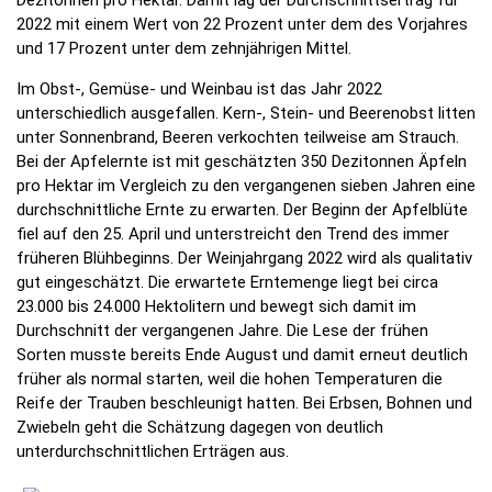
Dezitonnen pro Hektar. Damit lag der Durchschnittsertrag für
2022 mit einem Wert von 22 Prozent unter dem des Vorjahres
und 17 Prozent unter dem zehnjährigen Mittel.
Im Obst-, Gemüse- und Weinbau ist das Jahr 2022
unterschiedlich ausgefallen. Kern-, Stein- und Beerenobst litten
unter Sonnenbrand, Beeren verkochten teilweise am Strauch.
Bei der Apfelernte ist mit geschätzten 350 Dezitonnen Äpfeln
pro Hektar im Vergleich zu den vergangenen sieben Jahren eine
durchschnittliche Ernte zu erwarten. Der Beginn der Apfelblüte
fiel auf den 25. April und unterstreicht den Trend des immer
früheren Blühbeginns. Der Weinjahrgang 2022 wird als qualitativ
gut eingeschätzt. Die erwartete Erntemenge liegt bei circa
23.000 bis 24.000 Hektolitern und bewegt sich damit im
Durchschnitt der vergangenen Jahre. Die Lese der frühen
Sorten musste bereits Ende August und damit erneut deutlich
früher als normal starten, weil die hohen Temperaturen die
Reife der Trauben beschleunigt hatten. Bei Erbsen, Bohnen und
Zwiebeln geht die Schätzung dagegen von deutlich
unterdurchschnittlichen Erträgen aus.