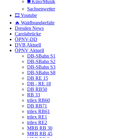
◼️ Kino/Musik
Sachsenwetter
🎞️ Youtube
🔥 Waldbrandgefahr
Dresden News
Carolabrücke
ÖPNV-DD
DVB Aktuell
ÖPNV Aktuell
DB-SBahn S1
DB-SBahn S2
DB-SBahn S3
DB-SBahn S8
DB RE 15
DB - RE 18
DB RB50
RB 33
trilex RB60
DB RB71
trilex RB61
trilex RE1
trilex RE2
MRB RB 30
MRB RB 45