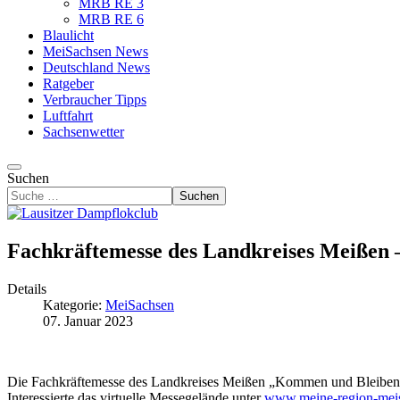
MRB RE 3
MRB RE 6
Blaulicht
MeiSachsen News
Deutschland News
Ratgeber
Verbraucher Tipps
Luftfahrt
Sachsenwetter
Suchen
Suchen
Fachkräftemesse des Landkreises Meißen –
Details
Kategorie:
MeiSachsen
07. Januar 2023
Die Fachkräftemesse des Landkreises Meißen „Kommen und Bleiben – M
Interessierte das virtuelle Messegelände unter
www.meine-region-mei