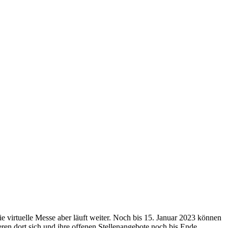
virtuelle Messe aber läuft weiter. Noch bis 15. Januar 2023 können
ren dort sich und ihre offenen Stellenangebote noch bis Ende