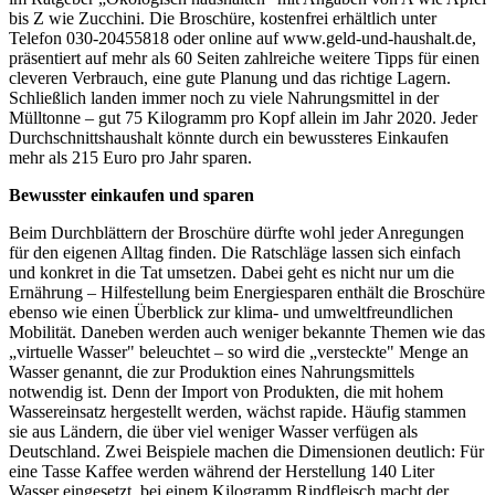
bis Z wie Zucchini. Die Broschüre, kostenfrei erhältlich unter
Telefon 030-20455818 oder online auf www.geld-und-haushalt.de,
präsentiert auf mehr als 60 Seiten zahlreiche weitere Tipps für einen
cleveren Verbrauch, eine gute Planung und das richtige Lagern.
Schließlich landen immer noch zu viele Nahrungsmittel in der
Mülltonne – gut 75 Kilogramm pro Kopf allein im Jahr 2020. Jeder
Durchschnittshaushalt könnte durch ein bewussteres Einkaufen
mehr als 215 Euro pro Jahr sparen.
Bewusster einkaufen und sparen
Beim Durchblättern der Broschüre dürfte wohl jeder Anregungen
für den eigenen Alltag finden. Die Ratschläge lassen sich einfach
und konkret in die Tat umsetzen. Dabei geht es nicht nur um die
Ernährung – Hilfestellung beim Energiesparen enthält die Broschüre
ebenso wie einen Überblick zur klima- und umweltfreundlichen
Mobilität. Daneben werden auch weniger bekannte Themen wie das
„virtuelle Wasser" beleuchtet – so wird die „versteckte" Menge an
Wasser genannt, die zur Produktion eines Nahrungsmittels
notwendig ist. Denn der Import von Produkten, die mit hohem
Wassereinsatz hergestellt werden, wächst rapide. Häufig stammen
sie aus Ländern, die über viel weniger Wasser verfügen als
Deutschland. Zwei Beispiele machen die Dimensionen deutlich: Für
eine Tasse Kaffee werden während der Herstellung 140 Liter
Wasser eingesetzt, bei einem Kilogramm Rindfleisch macht der