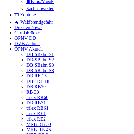
◼️ Kino/Musik
Sachsenwetter
🎞️ Youtube
🔥 Waldbrandgefahr
Dresden News
Carolabrücke
ÖPNV-DD
DVB Aktuell
ÖPNV Aktuell
DB-SBahn S1
DB-SBahn S2
DB-SBahn S3
DB-SBahn S8
DB RE 15
DB - RE 18
DB RB50
RB 33
trilex RB60
DB RB71
trilex RB61
trilex RE1
trilex RE2
MRB RB 30
MRB RB 45