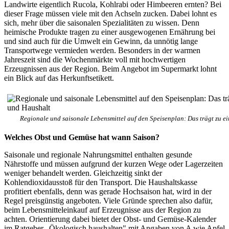
Landwirte eigentlich Rucola, Kohlrabi oder Himbeeren ernten? Bei
dieser Frage müssen viele mit den Achseln zucken. Dabei lohnt es
sich, mehr über die saisonalen Spezialitäten zu wissen. Denn
heimische Produkte tragen zu einer ausgewogenen Ernährung bei
und sind auch für die Umwelt ein Gewinn, da unnötig lange
Transportwege vermieden werden. Besonders in der warmen
Jahreszeit sind die Wochenmärkte voll mit hochwertigen
Erzeugnissen aus der Region. Beim Angebot im Supermarkt lohnt
ein Blick auf das Herkunftsetikett.
Regionale und saisonale Lebensmittel auf den Speisenplan: Das trägt zu e
Welches Obst und Gemüse hat wann Saison?
Saisonale und regionale Nahrungsmittel enthalten gesunde
Nährstoffe und müssen aufgrund der kurzen Wege oder Lagerzeiten
weniger behandelt werden. Gleichzeitig sinkt der
Kohlendioxidausstoß für den Transport. Die Haushaltskasse
profitiert ebenfalls, denn was gerade Hochsaison hat, wird in der
Regel preisgünstig angeboten. Viele Gründe sprechen also dafür,
beim Lebensmitteleinkauf auf Erzeugnisse aus der Region zu
achten. Orientierung dabei bietet der Obst- und Gemüse-Kalender
im Ratgeber „Ökologisch haushalten" mit Angaben von A wie Apfel