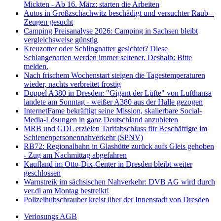
Mickten - Ab 16. März: starten die Arbeiten
Autos in Großzschachwitz beschädigt und versuchter Raub –
Zeugen gesucht
Camping Preisanalyse 2026: Camping in Sachsen bleibt
vergleichsweise günstig
Kreuzotter oder Schlingnatter gesichtet? Diese
Schlangenarten werden immer seltener. Deshalb: Bitte
melden.
Nach frischem Wochenstart steigen die Tagestemperaturen
wieder, nachts verbreitet frostig
Doppel A380 in Dresden: "Gigant der Lüfte" von Lufthansa
landete am Sonntag - weißer A380 aus der Halle gezogen
InternetFame bekräftigt seine Mission, skalierbare Social-
Media-Lösungen in ganz Deutschland anzubieten
MRB und GDL erzielen Tarifabschluss für Beschäftigte im
Schienenpersonennahverkehr (SPNV)
RB72: Regionalbahn in Glashütte zurück aufs Gleis gehoben
- Zug am Nachmittag abgefahren
Kaufland im Otto-Dix-Center in Dresden bleibt weiter
geschlossen
Warnstreik im sächsischen Nahverkehr: DVB AG wird durch
ver.di am Montag bestreikt!
Polizeihubschrauber kreist über der Innenstadt von Dresden
Verlosungs AGB