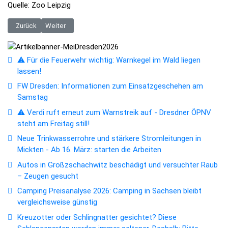
Quelle: Zoo Leipzig
Vorheriger Beitrag: VVO-Entdeckertag und ZVON-Komm Rum-Tag laden i
Nächster Beitrag: Saisonbus 435 verbindet Böhmische- und
Zurück
Weiter
⚠️ Für die Feuerwehr wichtig: Warnkegel im Wald liegen
lassen!
FW Dresden: Informationen zum Einsatzgeschehen am
Samstag
⚠️ Verdi ruft erneut zum Warnstreik auf - Dresdner ÖPNV
steht am Freitag still!
Neue Trinkwasserrohre und stärkere Stromleitungen in
Mickten - Ab 16. März: starten die Arbeiten
Autos in Großzschachwitz beschädigt und versuchter Raub
– Zeugen gesucht
Camping Preisanalyse 2026: Camping in Sachsen bleibt
vergleichsweise günstig
Kreuzotter oder Schlingnatter gesichtet? Diese