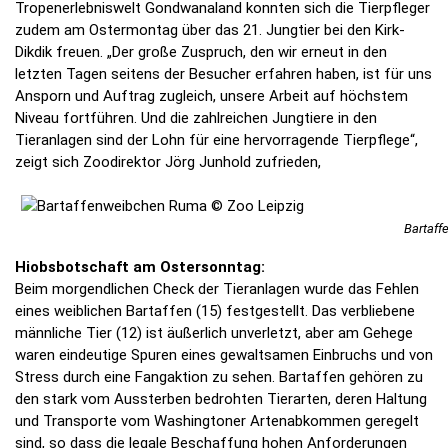
Tropenerlebniswelt Gondwanaland konnten sich die Tierpfleger
zudem am Ostermontag über das 21. Jungtier bei den Kirk-
Dikdik freuen. „Der große Zuspruch, den wir erneut in den
letzten Tagen seitens der Besucher erfahren haben, ist für uns
Ansporn und Auftrag zugleich, unsere Arbeit auf höchstem
Niveau fortführen. Und die zahlreichen Jungtiere in den
Tieranlagen sind der Lohn für eine hervorragende Tierpflege“,
zeigt sich Zoodirektor Jörg Junhold zufrieden,
Bartaff
Hiobsbotschaft am Ostersonntag:
Beim morgendlichen Check der Tieranlagen wurde das Fehlen
eines weiblichen Bartaffen (15) festgestellt. Das verbliebene
männliche Tier (12) ist äußerlich unverletzt, aber am Gehege
waren eindeutige Spuren eines gewaltsamen Einbruchs und von
Stress durch eine Fangaktion zu sehen. Bartaffen gehören zu
den stark vom Aussterben bedrohten Tierarten, deren Haltung
und Transporte vom Washingtoner Artenabkommen geregelt
sind, so dass die legale Beschaffung hohen Anforderungen