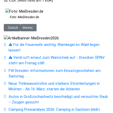
32 CZK. (Also rund um 1 EUR)
Foto: MeiDresden.de
Vorheriger Beitrag: Erfolgreiches Osterwochenende und Einbruch und D
Nächster Beitrag: Dritter Luchs in Sachsen ausgewildert
Zurück
Weiter
⚠️ Für die Feuerwehr wichtig: Warnkegel im Wald liegen
lassen!
⚠️ Verdi ruft erneut zum Warnstreik auf - Dresdner ÖPNV
steht am Freitag still!
FW Dresden: Informationen zum Einsatzgeschehen am
Samstag
Neue Trinkwasserrohre und stärkere Stromleitungen in
Mickten - Ab 16. März: starten die Arbeiten
Autos in Großzschachwitz beschädigt und versuchter Raub
– Zeugen gesucht
Camping Preisanalyse 2026: Camping in Sachsen bleibt