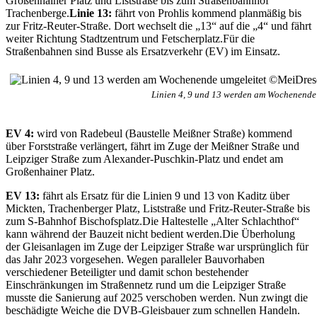
Großenhainer Platz und Liststraße bis zum Straßenbahnhof
Trachenberge.
Linie 13:
fährt von Prohlis kommend planmäßig bis
zur Fritz-Reuter-Straße. Dort wechselt die „13“ auf die „4“ und fährt
weiter Richtung Stadtzentrum und Fetscherplatz.
Für die
Straßenbahnen sind Busse als Ersatzverkehr (EV) im Einsatz.
Linien 4, 9 und 13 werden am Wochenende
EV 4:
wird von Radebeul (Baustelle Meißner Straße) kommend
über Forststraße verlängert, fährt im Zuge der Meißner Straße und
Leipziger Straße zum Alexander-Puschkin-Platz und endet am
Großenhainer Platz.
EV 13:
fährt als Ersatz für die Linien 9 und 13 von Kaditz über
Mickten, Trachenberger Platz, Liststraße und Fritz-Reuter-Straße bis
zum S-Bahnhof Bischofsplatz.
Die Haltestelle „Alter Schlachthof“
kann während der Bauzeit nicht bedient werden.
Die Überholung
der Gleisanlagen im Zuge der Leipziger Straße war ursprünglich für
das Jahr 2023 vorgesehen. Wegen paralleler Bauvorhaben
verschiedener Beteiligter und damit schon bestehender
Einschränkungen im Straßennetz rund um die Leipziger Straße
musste die Sanierung auf 2025 verschoben werden. Nun zwingt die
beschädigte Weiche die DVB-Gleisbauer zum schnellen Handeln.