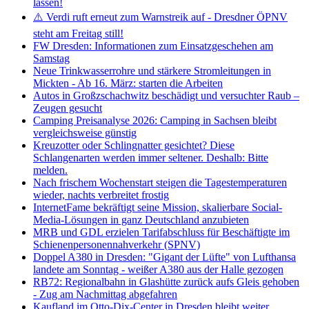
lassen!
⚠️ Verdi ruft erneut zum Warnstreik auf - Dresdner ÖPNV
steht am Freitag still!
FW Dresden: Informationen zum Einsatzgeschehen am
Samstag
Neue Trinkwasserrohre und stärkere Stromleitungen in
Mickten - Ab 16. März: starten die Arbeiten
Autos in Großzschachwitz beschädigt und versuchter Raub –
Zeugen gesucht
Camping Preisanalyse 2026: Camping in Sachsen bleibt
vergleichsweise günstig
Kreuzotter oder Schlingnatter gesichtet? Diese
Schlangenarten werden immer seltener. Deshalb: Bitte
melden.
Nach frischem Wochenstart steigen die Tagestemperaturen
wieder, nachts verbreitet frostig
InternetFame bekräftigt seine Mission, skalierbare Social-
Media-Lösungen in ganz Deutschland anzubieten
MRB und GDL erzielen Tarifabschluss für Beschäftigte im
Schienenpersonennahverkehr (SPNV)
Doppel A380 in Dresden: "Gigant der Lüfte" von Lufthansa
landete am Sonntag - weißer A380 aus der Halle gezogen
RB72: Regionalbahn in Glashütte zurück aufs Gleis gehoben
- Zug am Nachmittag abgefahren
Kaufland im Otto-Dix-Center in Dresden bleibt weiter