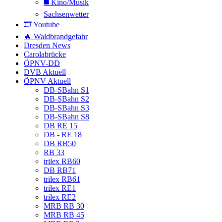
◼️ Kino/Musik
Sachsenwetter
🎞️ Youtube
🔥 Waldbrandgefahr
Dresden News
Carolabrücke
ÖPNV-DD
DVB Aktuell
ÖPNV Aktuell
DB-SBahn S1
DB-SBahn S2
DB-SBahn S3
DB-SBahn S8
DB RE 15
DB - RE 18
DB RB50
RB 33
trilex RB60
DB RB71
trilex RB61
trilex RE1
trilex RE2
MRB RB 30
MRB RB 45