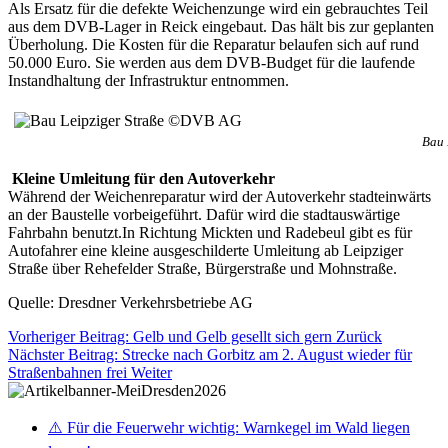
Als Ersatz für die defekte Weichenzunge wird ein gebrauchtes Teil
aus dem DVB-Lager in Reick eingebaut. Das hält bis zur geplanten
Überholung. Die Kosten für die Reparatur belaufen sich auf rund
50.000 Euro. Sie werden aus dem DVB-Budget für die laufende
Instandhaltung der Infrastruktur entnommen.
Bau 
Kleine Umleitung für den Autoverkehr
Während der Weichenreparatur wird der Autoverkehr stadteinwärts
an der Baustelle vorbeigeführt. Dafür wird die stadtauswärtige
Fahrbahn benutzt.In Richtung Mickten und Radebeul gibt es für
Autofahrer eine kleine ausgeschilderte Umleitung ab Leipziger
Straße über Rehefelder Straße, Bürgerstraße und Mohnstraße.
Quelle: Dresdner Verkehrsbetriebe AG
Vorheriger Beitrag: Gelb und Gelb gesellt sich gern
Zurück
Nächster Beitrag: Strecke nach Gorbitz am 2. August wieder für
Straßenbahnen frei
Weiter
⚠️ Für die Feuerwehr wichtig: Warnkegel im Wald liegen