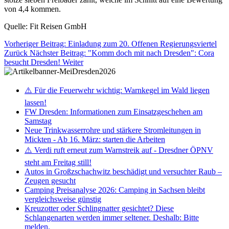
von 4,4 kommen.
Quelle: Fit Reisen GmbH
Vorheriger Beitrag: Einladung zum 20. Offenen Regierungsviertel
Zurück
Nächster Beitrag: "Komm doch mit nach Dresden": Cora
besucht Dresden!
Weiter
⚠️ Für die Feuerwehr wichtig: Warnkegel im Wald liegen
lassen!
FW Dresden: Informationen zum Einsatzgeschehen am
Samstag
Neue Trinkwasserrohre und stärkere Stromleitungen in
Mickten - Ab 16. März: starten die Arbeiten
⚠️ Verdi ruft erneut zum Warnstreik auf - Dresdner ÖPNV
steht am Freitag still!
Autos in Großzschachwitz beschädigt und versuchter Raub –
Zeugen gesucht
Camping Preisanalyse 2026: Camping in Sachsen bleibt
vergleichsweise günstig
Kreuzotter oder Schlingnatter gesichtet? Diese
Schlangenarten werden immer seltener. Deshalb: Bitte
melden.