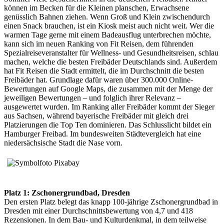
können im Becken für die Kleinen planschen, Erwachsene
genüsslich Bahnen ziehen. Wenn Groß und Klein zwischendurch
einen Snack brauchen, ist ein Kiosk meist auch nicht weit. Wer die
warmen Tage gerne mit einem Badeausflug unterbrechen möchte,
kann sich im neuen Ranking von Fit Reisen, dem führenden
Spezialreiseveranstalter für Wellness- und Gesundheitsreisen, schlau
machen, welche die besten Freibäder Deutschlands sind. Außerdem
hat Fit Reisen die Stadt ermittelt, die im Durchschnitt die besten
Freibäder hat. Grundlage dafür waren über 300.000 Online-
Bewertungen auf Google Maps, die zusammen mit der Menge der
jeweiligen Bewertungen – und folglich ihrer Relevanz –
ausgewertet wurden. Im Ranking aller Freibäder kommt der Sieger
aus Sachsen, während bayerische Freibäder mit gleich drei
Platzierungen die Top Ten dominieren. Das Schlusslicht bildet ein
Hamburger Freibad. Im bundesweiten Städtevergleich hat eine
niedersächsische Stadt die Nase vorn.
Platz 1: Zschonergrundbad, Dresden
Den ersten Platz belegt das knapp 100-jährige Zschonergrundbad in
Dresden mit einer Durchschnittsbewertung von 4,7 und 418
Rezensionen. In dem Bau- und Kulturdenkmal, in dem teilweise