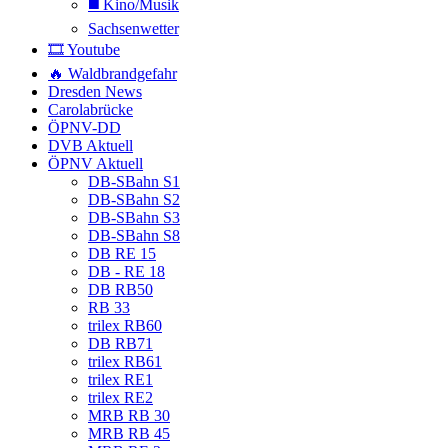
◼️ Kino/Musik
Sachsenwetter
🎞️ Youtube
🔥 Waldbrandgefahr
Dresden News
Carolabrücke
ÖPNV-DD
DVB Aktuell
ÖPNV Aktuell
DB-SBahn S1
DB-SBahn S2
DB-SBahn S3
DB-SBahn S8
DB RE 15
DB - RE 18
DB RB50
RB 33
trilex RB60
DB RB71
trilex RB61
trilex RE1
trilex RE2
MRB RB 30
MRB RB 45