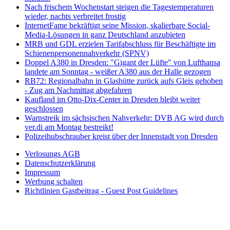
Nach frischem Wochenstart steigen die Tagestemperaturen
wieder, nachts verbreitet frostig
InternetFame bekräftigt seine Mission, skalierbare Social-
Media-Lösungen in ganz Deutschland anzubieten
MRB und GDL erzielen Tarifabschluss für Beschäftigte im
Schienenpersonennahverkehr (SPNV)
Doppel A380 in Dresden: "Gigant der Lüfte" von Lufthansa
landete am Sonntag - weißer A380 aus der Halle gezogen
RB72: Regionalbahn in Glashütte zurück aufs Gleis gehoben
- Zug am Nachmittag abgefahren
Kaufland im Otto-Dix-Center in Dresden bleibt weiter
geschlossen
Warnstreik im sächsischen Nahverkehr: DVB AG wird durch
ver.di am Montag bestreikt!
Polizeihubschrauber kreist über der Innenstadt von Dresden
Verlosungs AGB
Datenschutzerklärung
Impressum
Werbung schalten
Richtlinien Gastbeitrag - Guest Post Guidelines