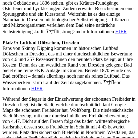
noch Gebäude aus 1836 stehen, gibt es Kräuter-Rundgänge,
Osterfeuer und Lyriklesungen. Zudem erwartet BesucherInnen eine
Sprunggrube und ein Kiesstrand. Weiterhin ist es das einzige
Naturbad in Dresden mit biologischer Selbstreinigung – Pflanzen
und Mikroorganismen verleihen dem Bad seine natürliche
Selbstreinigungskraft. ߖ寸lt;strong>mehr Informationen
HIER
.
Platz 9: Luftbad Dölzschen, Dresden
Fans von Skinny-Dipping kommen im historischen Luftbad
Dölzschen in Dresden, das mit einer durchschnittlichen Bewertung
von 4,6 und 257 RezensentInnen den neunten Platz belegt, auf ihre
Kosten. Denn das am westlichen Rand von Dresden gelegene Bad
bietet eine reine FKK-Anlage im Grünen. Bereits 1870 wurde das
Bad eröffnet – damals allerdings noch nur als reines Luftbad. Das
Wasserbecken ist im Lauf der Zeit dazugekommen. ߖ寸ehr
Informationen
HIER
.
Während der Sieger in der Einzelwertung der schönsten Freibäder in
Dresden liegt, ist die Stadt, welche durchschnittlich laut Google
Maps die schönsten Freibäder hat, Wolfsburg. Die niedersächsische
Stadt überzeugt mit einer durchschnittlichen Freibäderbewertung
von 4,47. Dicht auf den Fersen folgt das baden-württembergische
Karlsruhe, dessen sechs Freibäder im Schnitt mit 4,43 bewertet
wurden. Platz drei sichert sich Bielefeld in Nordrhein-Westfalen, das
stolze sieben Freibäder zählt, welche im Schnitt auf eine Bewertung