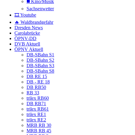
◼️ Kino/Musik
Sachsenwetter
🎞️ Youtube
🔥 Waldbrandgefahr
Dresden News
Carolabrücke
ÖPNV-DD
DVB Aktuell
ÖPNV Aktuell
DB-SBahn S1
DB-SBahn S2
DB-SBahn S3
DB-SBahn S8
DB RE 15
DB - RE 18
DB RB50
RB 33
trilex RB60
DB RB71
trilex RB61
trilex RE1
trilex RE2
MRB RB 30
MRB RB 45