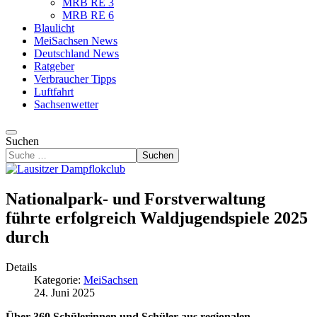
MRB RE 3
MRB RE 6
Blaulicht
MeiSachsen News
Deutschland News
Ratgeber
Verbraucher Tipps
Luftfahrt
Sachsenwetter
Suchen
Suchen
Nationalpark- und Forstverwaltung
führte erfolgreich Waldjugendspiele 2025
durch
Details
Kategorie:
MeiSachsen
24. Juni 2025
Über 360 Schülerinnen und Schüler aus regionalen