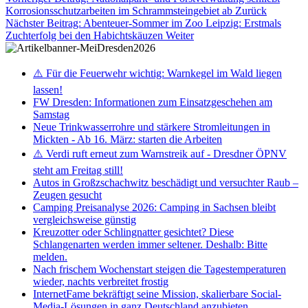
Korrosionsschutzarbeiten im Schrammsteingebiet ab
Zurück
Nächster Beitrag: Abenteuer-Sommer im Zoo Leipzig: Erstmals
Zuchterfolg bei den Habichtskäuzen
Weiter
⚠️ Für die Feuerwehr wichtig: Warnkegel im Wald liegen
lassen!
FW Dresden: Informationen zum Einsatzgeschehen am
Samstag
Neue Trinkwasserrohre und stärkere Stromleitungen in
Mickten - Ab 16. März: starten die Arbeiten
⚠️ Verdi ruft erneut zum Warnstreik auf - Dresdner ÖPNV
steht am Freitag still!
Autos in Großzschachwitz beschädigt und versuchter Raub –
Zeugen gesucht
Camping Preisanalyse 2026: Camping in Sachsen bleibt
vergleichsweise günstig
Kreuzotter oder Schlingnatter gesichtet? Diese
Schlangenarten werden immer seltener. Deshalb: Bitte
melden.
Nach frischem Wochenstart steigen die Tagestemperaturen
wieder, nachts verbreitet frostig
InternetFame bekräftigt seine Mission, skalierbare Social-
Media-Lösungen in ganz Deutschland anzubieten