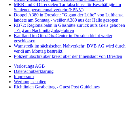
MRB und GDL erzielen Tarifabschluss für Beschäftigte im
Schienenpersonennahverkehr (SPNV)
Doppel A380 in Dresden: "Gigant der Lüfte" von Lufthansa
landete am Sonntag - weißer A380 aus der Halle gezogen
RB72: Regionalbahn in Glashütte zurück aufs Gleis gehoben
- Zug am Nachmittag abgefahren
Kaufland im Otto-Dix-Center in Dresden bleibt weiter
geschlossen
Warnstreik im sächsischen Nahverkehr: DVB AG wird durch
ver.di am Montag bestreikt!
Polizeihubschrauber kreist über der Innenstadt von Dresden
Verlosungs AGB
Datenschutzerklärung
Impressum
Werbung schalten
Richtlinien Gastbeitrag - Guest Post Guidelines