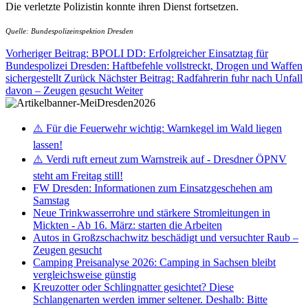
Die verletzte Polizistin konnte ihren Dienst fortsetzen.
Quelle: Bundespolizeinspektion Dresden
Vorheriger Beitrag: BPOLI DD: Erfolgreicher Einsatztag für
Bundespolizei Dresden: Haftbefehle vollstreckt, Drogen und Waffen
sichergestellt
Zurück
Nächster Beitrag: Radfahrerin fuhr nach Unfall
davon – Zeugen gesucht
Weiter
⚠️ Für die Feuerwehr wichtig: Warnkegel im Wald liegen
lassen!
⚠️ Verdi ruft erneut zum Warnstreik auf - Dresdner ÖPNV
steht am Freitag still!
FW Dresden: Informationen zum Einsatzgeschehen am
Samstag
Neue Trinkwasserrohre und stärkere Stromleitungen in
Mickten - Ab 16. März: starten die Arbeiten
Autos in Großzschachwitz beschädigt und versuchter Raub –
Zeugen gesucht
Camping Preisanalyse 2026: Camping in Sachsen bleibt
vergleichsweise günstig
Kreuzotter oder Schlingnatter gesichtet? Diese
Schlangenarten werden immer seltener. Deshalb: Bitte