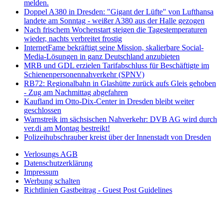
melden.
Doppel A380 in Dresden: "Gigant der Lüfte" von Lufthansa
landete am Sonntag - weißer A380 aus der Halle gezogen
Nach frischem Wochenstart steigen die Tagestemperaturen
wieder, nachts verbreitet frostig
InternetFame bekräftigt seine Mission, skalierbare Social-
Media-Lösungen in ganz Deutschland anzubieten
MRB und GDL erzielen Tarifabschluss für Beschäftigte im
Schienenpersonennahverkehr (SPNV)
RB72: Regionalbahn in Glashütte zurück aufs Gleis gehoben
- Zug am Nachmittag abgefahren
Kaufland im Otto-Dix-Center in Dresden bleibt weiter
geschlossen
Warnstreik im sächsischen Nahverkehr: DVB AG wird durch
ver.di am Montag bestreikt!
Polizeihubschrauber kreist über der Innenstadt von Dresden
Verlosungs AGB
Datenschutzerklärung
Impressum
Werbung schalten
Richtlinien Gastbeitrag - Guest Post Guidelines