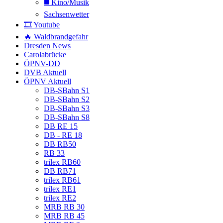
◼️ Kino/Musik
Sachsenwetter
🎞️ Youtube
🔥 Waldbrandgefahr
Dresden News
Carolabrücke
ÖPNV-DD
DVB Aktuell
ÖPNV Aktuell
DB-SBahn S1
DB-SBahn S2
DB-SBahn S3
DB-SBahn S8
DB RE 15
DB - RE 18
DB RB50
RB 33
trilex RB60
DB RB71
trilex RB61
trilex RE1
trilex RE2
MRB RB 30
MRB RB 45