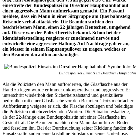
eineStreife der Bundespolizei im Dresdner Hauptbahnhof auf
einen aggressiven Mann aufmerksam gemacht. Ein Passant
meldete, dass ein Mann in einer Sitzgruppe am Querbahnsteig
Reisende verbal attackierte. Die Beamten suchten den
beschriebenen Mann, einen 22-jährigen Deutschen, umgehend
auf. Dieser war der Polizei bereits bekannt. Schon bei der
Identitätsfeststellung reagierte er zunehmend nervös und
entwickelte eine aggressive Haltung. Auf Nachfrage gab er an,
ein Messer in seinem Kapuzenpullover zu tragen, welches er
den Beamten daraufhin aushändigte.
Bundespolizei Einsatz im Dresdner Hauptbahn
Als die Polizisten den Mann aufforderten, die Glasflasche aus der
Hand zu legen,wurde er immer unkooperativer und aggressiver. Er
unterschritt wiederholt den Sicherheitsabstand und gestikulierte
bedrohlich mit einer Glasflasche vor den Beamten. Trotz mehrfacher
Aufforderung weigerte er sich, die Flasche abzulegen und beleidigte
die Polizisten mit ehrverletzenden Worten. Die Situation eskalierte,
als der 22-Jährige eine Bundespolizistin mit einer Glasflasche im
Gesicht traf. Die Beamten brachten den Mann daraufhin zu Boden
und fesselten ihn. Bei der Durchsuchung seiner Kleidung fanden die
Einsatzkräfte zudem eine kristalline Substanz in seiner Unterhose.