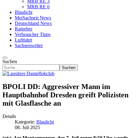
MRB RE 3
MRB RE 6
Blaulicht
MeiSachsen News
Deutschland News
Ratgeber
Verbraucher Tipps
Luftfahrt
Sachsenwetter
Suchen
Suchen
BPOLI DD: Aggressiver Mann im
Hauptbahnhof Dresden greift Polizisten
mit Glasflasche an
Details
Kategorie:
Blaulicht
08. Juli 2025
(ots). Am Montagmorgen, den 7. Juli gegen 8:50 Uhr, wurde