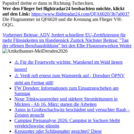
Papsdorf drehte er dann in Richtung Tschechien.
Wer den Flieger bei flightradar24 beobachten möchte, klickt
auf den Link:
https://www.flightradar24.com/QFA6020/3b7a0037
Die Flugnummer ist QF6020 und die Kennung am Flieger VH-
OQG.
Vorheriger Beitrag: ADV fordert schnellere EU-Zertifizierung für
mehr Flüssigkeiten im Handgepäck
Zurück
Nächster Beitrag: "Tag
der offenen Berufsausbildung" bei den Elbe Flugzeugwerken
Weiter
⚠️ Für die Feuerwehr wichtig: Warnkegel im Wald liegen
lassen!
⚠️ Verdi ruft erneut zum Warnstreik auf - Dresdner ÖPNV
steht am Freitag still!
FW Dresden: Informationen zum Einsatzgeschehen am
Samstag
Neue Trinkwasserrohre und stärkere Stromleitungen in
Mickten - Ab 16. März: starten die Arbeiten
Autos in Großzschachwitz beschädigt und versuchter Raub –
Zeugen gesucht
Camping Preisanalyse 2026: Camping in Sachsen bleibt
vergleichsweise günstig
Kreuzotter oder Schlingnatter gesichtet? Diese