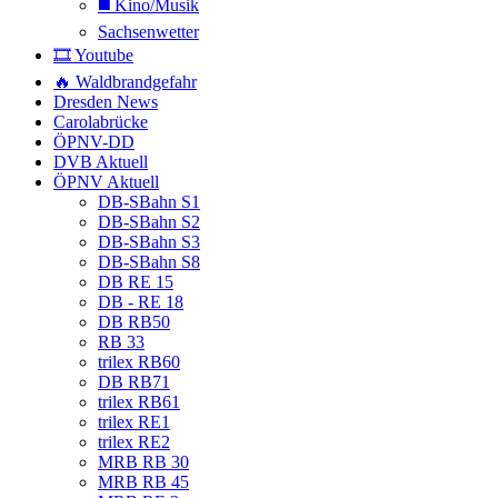
◼️ Kino/Musik
Sachsenwetter
🎞️ Youtube
🔥 Waldbrandgefahr
Dresden News
Carolabrücke
ÖPNV-DD
DVB Aktuell
ÖPNV Aktuell
DB-SBahn S1
DB-SBahn S2
DB-SBahn S3
DB-SBahn S8
DB RE 15
DB - RE 18
DB RB50
RB 33
trilex RB60
DB RB71
trilex RB61
trilex RE1
trilex RE2
MRB RB 30
MRB RB 45