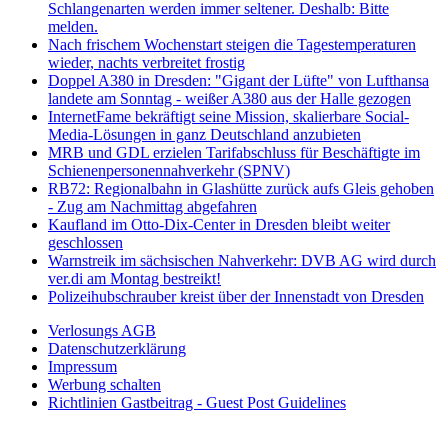
Schlangenarten werden immer seltener. Deshalb: Bitte
melden.
Nach frischem Wochenstart steigen die Tagestemperaturen
wieder, nachts verbreitet frostig
Doppel A380 in Dresden: "Gigant der Lüfte" von Lufthansa
landete am Sonntag - weißer A380 aus der Halle gezogen
InternetFame bekräftigt seine Mission, skalierbare Social-
Media-Lösungen in ganz Deutschland anzubieten
MRB und GDL erzielen Tarifabschluss für Beschäftigte im
Schienenpersonennahverkehr (SPNV)
RB72: Regionalbahn in Glashütte zurück aufs Gleis gehoben
- Zug am Nachmittag abgefahren
Kaufland im Otto-Dix-Center in Dresden bleibt weiter
geschlossen
Warnstreik im sächsischen Nahverkehr: DVB AG wird durch
ver.di am Montag bestreikt!
Polizeihubschrauber kreist über der Innenstadt von Dresden
Verlosungs AGB
Datenschutzerklärung
Impressum
Werbung schalten
Richtlinien Gastbeitrag - Guest Post Guidelines