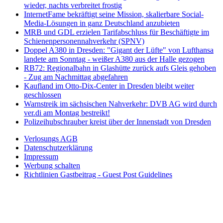
wieder, nachts verbreitet frostig
InternetFame bekräftigt seine Mission, skalierbare Social-
Media-Lösungen in ganz Deutschland anzubieten
MRB und GDL erzielen Tarifabschluss für Beschäftigte im
Schienenpersonennahverkehr (SPNV)
Doppel A380 in Dresden: "Gigant der Lüfte" von Lufthansa
landete am Sonntag - weißer A380 aus der Halle gezogen
RB72: Regionalbahn in Glashütte zurück aufs Gleis gehoben
- Zug am Nachmittag abgefahren
Kaufland im Otto-Dix-Center in Dresden bleibt weiter
geschlossen
Warnstreik im sächsischen Nahverkehr: DVB AG wird durch
ver.di am Montag bestreikt!
Polizeihubschrauber kreist über der Innenstadt von Dresden
Verlosungs AGB
Datenschutzerklärung
Impressum
Werbung schalten
Richtlinien Gastbeitrag - Guest Post Guidelines