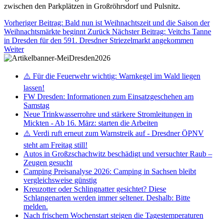
zwischen den Parkplätzen in Großröhrsdorf und Pulsnitz.
Vorheriger Beitrag: Bald nun ist Weihnachtszeit und die Saison der
Weihnachtsmärkte beginnt
Zurück
Nächster Beitrag: Veitchs Tanne
in Dresden für den 591. Dresdner Striezelmarkt angekommen
Weiter
⚠️ Für die Feuerwehr wichtig: Warnkegel im Wald liegen
lassen!
FW Dresden: Informationen zum Einsatzgeschehen am
Samstag
Neue Trinkwasserrohre und stärkere Stromleitungen in
Mickten - Ab 16. März: starten die Arbeiten
⚠️ Verdi ruft erneut zum Warnstreik auf - Dresdner ÖPNV
steht am Freitag still!
Autos in Großzschachwitz beschädigt und versuchter Raub –
Zeugen gesucht
Camping Preisanalyse 2026: Camping in Sachsen bleibt
vergleichsweise günstig
Kreuzotter oder Schlingnatter gesichtet? Diese
Schlangenarten werden immer seltener. Deshalb: Bitte
melden.
Nach frischem Wochenstart steigen die Tagestemperaturen