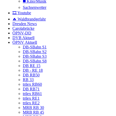
◼️ Kino/Musik
Sachsenwetter
🎞️ Youtube
🔥 Waldbrandgefahr
Dresden News
Carolabrücke
ÖPNV-DD
DVB Aktuell
ÖPNV Aktuell
DB-SBahn S1
DB-SBahn S2
DB-SBahn S3
DB-SBahn S8
DB RE 15
DB - RE 18
DB RB50
RB 33
trilex RB60
DB RB71
trilex RB61
trilex RE1
trilex RE2
MRB RB 30
MRB RB 45