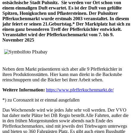
ostsächsische Stadt Pulsnitz. Sie werden vor Ort schon von
einem einmaligen Duft erwartet. Es ist der Duft von gefüllte
Spitzen, Honigkuchen und Pflastersteinen. Der Pulsnitzer
Pfferkuchenmarkt wurde erstmals 2003 veranstaltet. In diesem
jahr feiert er seinen 21.Geburtstag.* Der Marktplatz hat sich zu
einem ganz besonderen Treff der Pfefferküchler entwickelt.
Veranstaltet wird der Pfefferkuchenmarkt vom 7. bis 9.
November 2025
Neben dem Markt präsentieren sich aber alle 9 Pfefferküchler in
ihren Produktionsstätten. Hier kann man direkt in die Backstube
reinschnuppern und die Bäcker bei ihrer Arbeit sehen.
Weitere Information:
https://www.pfefferkuchenmarkt.de/
*) zu Coronazeit ist er einmal ausgefallen
Das Wochenende wird wie jedes Jahr sehr voll werden. Der VVO
hat daher mehr Plätze bei DB Regio bestellt.Alle Fahrten, außer die
in den frühen Morgenstunden sowie abends nach Ende des
Pfefferkuchenmarktes, sind mit jeweils drei Triebwagen unterwegs
und bieten so 360 Fahrgästen Platz. Es gibt auch einen Busshuttle