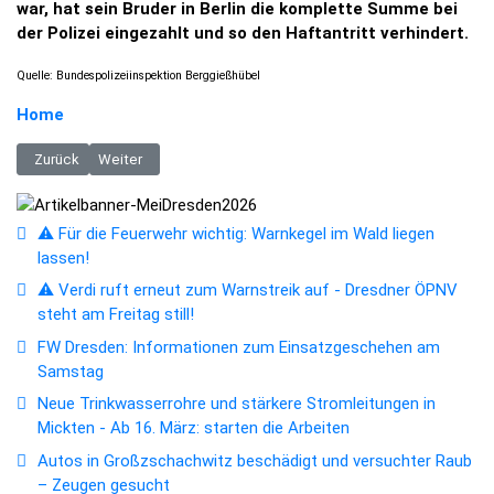
war, hat sein Bruder in Berlin die komplette Summe bei
der Polizei eingezahlt und so den Haftantritt verhindert.
Quelle: Bundespolizeiinspektion Berggießhübel
Home
Vorheriger Beitrag: Drei Unfälle störten Straßenbahnverkehr in Dresden
Nächster Beitrag: Radfahrer in falscher Richtung am Hasenb
Zurück
Weiter
⚠️ Für die Feuerwehr wichtig: Warnkegel im Wald liegen
lassen!
⚠️ Verdi ruft erneut zum Warnstreik auf - Dresdner ÖPNV
steht am Freitag still!
FW Dresden: Informationen zum Einsatzgeschehen am
Samstag
Neue Trinkwasserrohre und stärkere Stromleitungen in
Mickten - Ab 16. März: starten die Arbeiten
Autos in Großzschachwitz beschädigt und versuchter Raub
– Zeugen gesucht