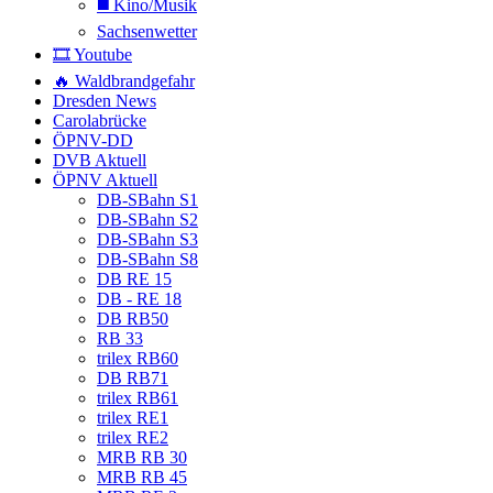
◼️ Kino/Musik
Sachsenwetter
🎞️ Youtube
🔥 Waldbrandgefahr
Dresden News
Carolabrücke
ÖPNV-DD
DVB Aktuell
ÖPNV Aktuell
DB-SBahn S1
DB-SBahn S2
DB-SBahn S3
DB-SBahn S8
DB RE 15
DB - RE 18
DB RB50
RB 33
trilex RB60
DB RB71
trilex RB61
trilex RE1
trilex RE2
MRB RB 30
MRB RB 45