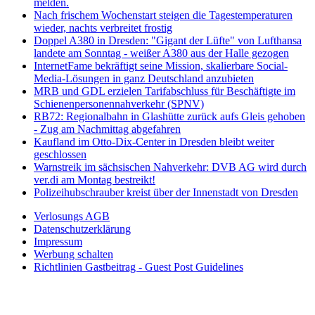
melden.
Nach frischem Wochenstart steigen die Tagestemperaturen
wieder, nachts verbreitet frostig
Doppel A380 in Dresden: "Gigant der Lüfte" von Lufthansa
landete am Sonntag - weißer A380 aus der Halle gezogen
InternetFame bekräftigt seine Mission, skalierbare Social-
Media-Lösungen in ganz Deutschland anzubieten
MRB und GDL erzielen Tarifabschluss für Beschäftigte im
Schienenpersonennahverkehr (SPNV)
RB72: Regionalbahn in Glashütte zurück aufs Gleis gehoben
- Zug am Nachmittag abgefahren
Kaufland im Otto-Dix-Center in Dresden bleibt weiter
geschlossen
Warnstreik im sächsischen Nahverkehr: DVB AG wird durch
ver.di am Montag bestreikt!
Polizeihubschrauber kreist über der Innenstadt von Dresden
Verlosungs AGB
Datenschutzerklärung
Impressum
Werbung schalten
Richtlinien Gastbeitrag - Guest Post Guidelines