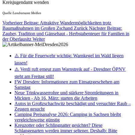
Kreisjugendamt wenden
Quelle:Landratsamt Meißen
Vorheriger Beitrag: Attraktive Wandermöglichkeiten trotz
Baumaßnahmen im Großen Zschand
Zurück
Nächster Beitrag:
Zauber, Tradition und Gänsehaut - Herbstabenteuer für Familien in
der Oberlausitz
Weiter
⚠️ Für die Feuerwehr wichtig: Warnkegel im Wald liegen
lassen!
⚠️ Verdi ruft erneut zum Warnstreik auf - Dresdner ÖPNV
steht am Freitag still!
FW Dresden: Informationen zum Einsatzgeschehen am
Samstag
Neue Trinkwasserrohre und stärkere Stromleitungen in
Mickten - Ab 16. März: starten die Arbeiten
Autos in Großzschachwitz beschädigt und versuchter Raub –
Zeugen gesucht
Camping Preisanalyse 2026: Camping in Sachsen bleibt
vergleichsweise günstig
Kreuzotter oder Schlingnatter gesichtet? Diese
Schlangenarten werden immer seltener. Deshalb: Bitte