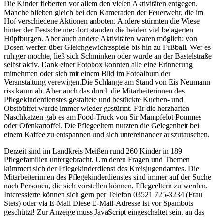
Die Kinder fieberten vor allem den vielen Aktivitäten entgegen.
Manche blieben gleich bei den Kameraden der Feuerwehr, die im
Hof verschiedene Aktionen anboten. Andere stürmten die Wiese
hinter der Festscheune: dort standen die beiden viel belagerten
Hüpfburgen. Aber auch andere Aktivitäten waren möglich: von
Dosen werfen über Gleichgewichtsspiele bis hin zu Fußball. Wer es
ruhiger mochte, ließ sich Schminken oder wurde an der Bastelstraße
selbst aktiv. Dank einer Fotobox konnten alle eine Erinnerung
mitnehmen oder sich mit einem Bild im Fotoalbum der
Veranstaltung verewigen.Die Schlange am Stand von Eis Neumann
riss kaum ab. Aber auch das durch die Mitarbeiterinnen des
Pflegekinderdienstes gestaltete und bestückte Kuchen- und
Obstbüffet wurde immer wieder gestürmt. Für die herzhaften
Naschkatzen gab es am Food-Truck von Sir Mampfelot Pommes
oder Ofenkartoffel. Die Pflegeeltern nutzten die Gelegenheit bei
einem Kaffee zu entspannen und sich untereinander auszutauschen.
Derzeit sind im Landkreis Meißen rund 260 Kinder in 189
Pflegefamilien untergebracht. Um deren Fragen und Themen
kümmert sich der Pflegekinderdienst des Kreisjugendamtes. Die
Mitarbeiterinnen des Pflegekinderdienstes sind immer auf der Suche
nach Personen, die sich vorstellen können, Pflegeeltern zu werden.
Interessierte können sich gern per Telefon 03521 725-3234 (Frau
Stets) oder via E-Mail
Diese E-Mail-Adresse ist vor Spambots
geschützt! Zur Anzeige muss JavaScript eingeschaltet sein.
an das