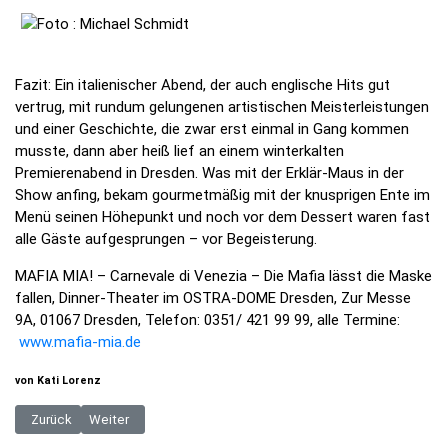
Fazit: Ein italienischer Abend, der auch englische Hits gut
vertrug, mit rundum gelungenen artistischen Meisterleistungen
und einer Geschichte, die zwar erst einmal in Gang kommen
musste, dann aber heiß lief an einem winterkalten
Premierenabend in Dresden. Was mit der Erklär-Maus in der
Show anfing, bekam gourmetmäßig mit der knusprigen Ente im
Menü seinen Höhepunkt und noch vor dem Dessert waren fast
alle Gäste aufgesprungen – vor Begeisterung.
MAFIA MIA! – Carnevale di Venezia – Die Mafia lässt die Maske
fallen, Dinner-Theater im OSTRA-DOME Dresden, Zur Messe
9A, 01067 Dresden, Telefon: 0351/ 421 99 99, alle Termine:
www.mafia-mia.de
von Kati Lorenz
Vorheriger Beitrag: Leuben: Abbrucharbeiten an ehemaliger Staatsoper
Nächster Beitrag: In den kommenden Nächten frostig, tag
Zurück
Weiter