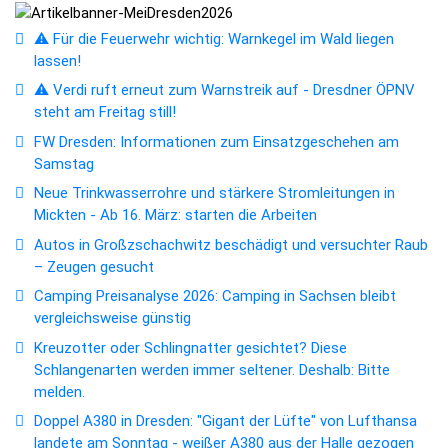
⚠️ Für die Feuerwehr wichtig: Warnkegel im Wald liegen
lassen!
⚠️ Verdi ruft erneut zum Warnstreik auf - Dresdner ÖPNV
steht am Freitag still!
FW Dresden: Informationen zum Einsatzgeschehen am
Samstag
Neue Trinkwasserrohre und stärkere Stromleitungen in
Mickten - Ab 16. März: starten die Arbeiten
Autos in Großzschachwitz beschädigt und versuchter Raub
– Zeugen gesucht
Camping Preisanalyse 2026: Camping in Sachsen bleibt
vergleichsweise günstig
Kreuzotter oder Schlingnatter gesichtet? Diese
Schlangenarten werden immer seltener. Deshalb: Bitte
melden.
Doppel A380 in Dresden: "Gigant der Lüfte" von Lufthansa
landete am Sonntag - weißer A380 aus der Halle gezogen