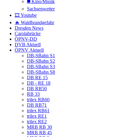
◼️ Kino/Musik
Sachsenwetter
🎞️ Youtube
🔥 Waldbrandgefahr
Dresden News
Carolabrücke
ÖPNV-DD
DVB Aktuell
ÖPNV Aktuell
DB-SBahn S1
DB-SBahn S2
DB-SBahn S3
DB-SBahn S8
DB RE 15
DB - RE 18
DB RB50
RB 33
trilex RB60
DB RB71
trilex RB61
trilex RE1
trilex RE2
MRB RB 30
MRB RB 45