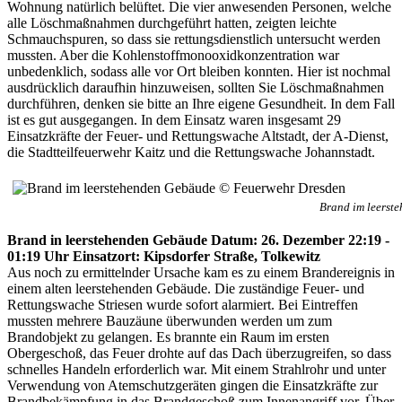
Wohnung natürlich belüftet. Die vier anwesenden Personen, welche
alle Löschmaßnahmen durchgeführt hatten, zeigten leichte
Schmauchspuren, so dass sie rettungsdienstlich untersucht werden
mussten. Aber die Kohlenstoffmonooxidkonzentration war
unbedenklich, sodass alle vor Ort bleiben konnten. Hier ist nochmal
ausdrücklich daraufhin hinzuweisen, sollten Sie Löschmaßnahmen
durchführen, denken sie bitte an Ihre eigene Gesundheit. In dem Fall
ist es gut ausgegangen. In dem Einsatz waren insgesamt 29
Einsatzkräfte der Feuer- und Rettungswache Altstadt, der A-Dienst,
die Stadtteilfeuerwehr Kaitz und die Rettungswache Johannstadt.
Brand im leerst
Brand in leerstehenden Gebäude Datum: 26. Dezember 22:19 -
01:19 Uhr Einsatzort: Kipsdorfer Straße, Tolkewitz
Aus noch zu ermittelnder Ursache kam es zu einem Brandereignis in
einem alten leerstehenden Gebäude. Die zuständige Feuer- und
Rettungswache Striesen wurde sofort alarmiert. Bei Eintreffen
mussten mehrere Bauzäune überwunden werden um zum
Brandobjekt zu gelangen. Es brannte ein Raum im ersten
Obergeschoß, das Feuer drohte auf das Dach überzugreifen, so dass
schnelles Handeln erforderlich war. Mit einem Strahlrohr und unter
Verwendung von Atemschutzgeräten gingen die Einsatzkräfte zur
Brandbekämpfung in das Brandgeschoß zum Innenangriff vor. Über