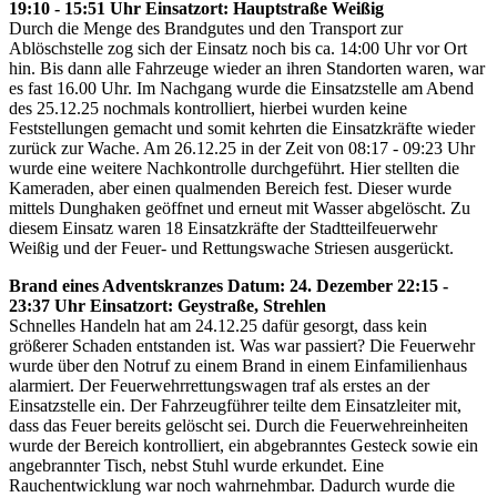
19:10 - 15:51 Uhr Einsatzort: Hauptstraße Weißig
Durch die Menge des Brandgutes und den Transport zur
Ablöschstelle zog sich der Einsatz noch bis ca. 14:00 Uhr vor Ort
hin. Bis dann alle Fahrzeuge wieder an ihren Standorten waren, war
es fast 16.00 Uhr. Im Nachgang wurde die Einsatzstelle am Abend
des 25.12.25 nochmals kontrolliert, hierbei wurden keine
Feststellungen gemacht und somit kehrten die Einsatzkräfte wieder
zurück zur Wache. Am 26.12.25 in der Zeit von 08:17 - 09:23 Uhr
wurde eine weitere Nachkontrolle durchgeführt. Hier stellten die
Kameraden, aber einen qualmenden Bereich fest. Dieser wurde
mittels Dunghaken geöffnet und erneut mit Wasser abgelöscht. Zu
diesem Einsatz waren 18 Einsatzkräfte der Stadtteilfeuerwehr
Weißig und der Feuer- und Rettungswache Striesen ausgerückt.
Brand eines Adventskranzes Datum: 24. Dezember 22:15 -
23:37 Uhr Einsatzort: Geystraße, Strehlen
Schnelles Handeln hat am 24.12.25 dafür gesorgt, dass kein
größerer Schaden entstanden ist. Was war passiert? Die Feuerwehr
wurde über den Notruf zu einem Brand in einem Einfamilienhaus
alarmiert. Der Feuerwehrrettungswagen traf als erstes an der
Einsatzstelle ein. Der Fahrzeugführer teilte dem Einsatzleiter mit,
dass das Feuer bereits gelöscht sei. Durch die Feuerwehreinheiten
wurde der Bereich kontrolliert, ein abgebranntes Gesteck sowie ein
angebrannter Tisch, nebst Stuhl wurde erkundet. Eine
Rauchentwicklung war noch wahrnehmbar. Dadurch wurde die