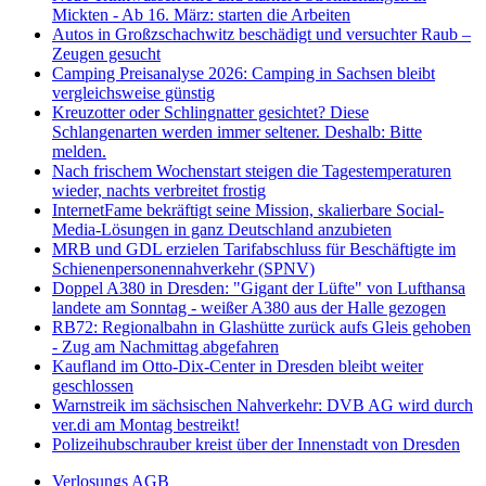
Mickten - Ab 16. März: starten die Arbeiten
Autos in Großzschachwitz beschädigt und versuchter Raub –
Zeugen gesucht
Camping Preisanalyse 2026: Camping in Sachsen bleibt
vergleichsweise günstig
Kreuzotter oder Schlingnatter gesichtet? Diese
Schlangenarten werden immer seltener. Deshalb: Bitte
melden.
Nach frischem Wochenstart steigen die Tagestemperaturen
wieder, nachts verbreitet frostig
InternetFame bekräftigt seine Mission, skalierbare Social-
Media-Lösungen in ganz Deutschland anzubieten
MRB und GDL erzielen Tarifabschluss für Beschäftigte im
Schienenpersonennahverkehr (SPNV)
Doppel A380 in Dresden: "Gigant der Lüfte" von Lufthansa
landete am Sonntag - weißer A380 aus der Halle gezogen
RB72: Regionalbahn in Glashütte zurück aufs Gleis gehoben
- Zug am Nachmittag abgefahren
Kaufland im Otto-Dix-Center in Dresden bleibt weiter
geschlossen
Warnstreik im sächsischen Nahverkehr: DVB AG wird durch
ver.di am Montag bestreikt!
Polizeihubschrauber kreist über der Innenstadt von Dresden
Verlosungs AGB