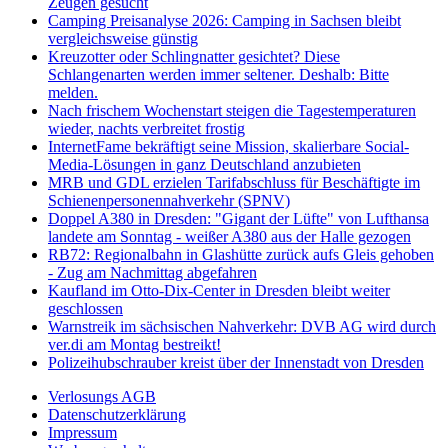
Zeugen gesucht
Camping Preisanalyse 2026: Camping in Sachsen bleibt
vergleichsweise günstig
Kreuzotter oder Schlingnatter gesichtet? Diese
Schlangenarten werden immer seltener. Deshalb: Bitte
melden.
Nach frischem Wochenstart steigen die Tagestemperaturen
wieder, nachts verbreitet frostig
InternetFame bekräftigt seine Mission, skalierbare Social-
Media-Lösungen in ganz Deutschland anzubieten
MRB und GDL erzielen Tarifabschluss für Beschäftigte im
Schienenpersonennahverkehr (SPNV)
Doppel A380 in Dresden: "Gigant der Lüfte" von Lufthansa
landete am Sonntag - weißer A380 aus der Halle gezogen
RB72: Regionalbahn in Glashütte zurück aufs Gleis gehoben
- Zug am Nachmittag abgefahren
Kaufland im Otto-Dix-Center in Dresden bleibt weiter
geschlossen
Warnstreik im sächsischen Nahverkehr: DVB AG wird durch
ver.di am Montag bestreikt!
Polizeihubschrauber kreist über der Innenstadt von Dresden
Verlosungs AGB
Datenschutzerklärung
Impressum