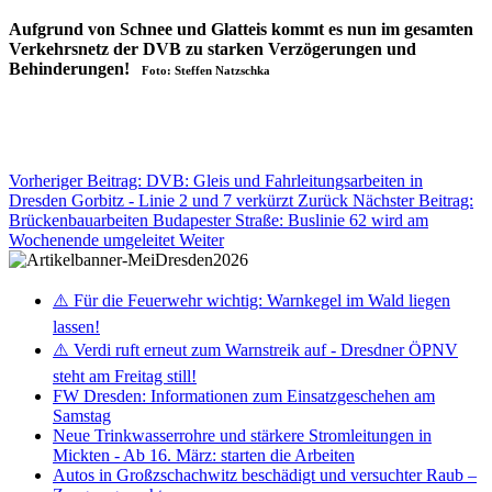
Aufgrund von Schnee und Glatteis kommt es nun im gesamten
Verkehrsnetz der DVB zu starken Verzögerungen und
Behinderungen!
Foto: Steffen Natzschka
Vorheriger Beitrag: DVB: Gleis und Fahrleitungsarbeiten in
Dresden Gorbitz - Linie 2 und 7 verkürzt
Zurück
Nächster Beitrag:
Brückenbauarbeiten Budapester Straße: Buslinie 62 wird am
Wochenende umgeleitet
Weiter
⚠️ Für die Feuerwehr wichtig: Warnkegel im Wald liegen
lassen!
⚠️ Verdi ruft erneut zum Warnstreik auf - Dresdner ÖPNV
steht am Freitag still!
FW Dresden: Informationen zum Einsatzgeschehen am
Samstag
Neue Trinkwasserrohre und stärkere Stromleitungen in
Mickten - Ab 16. März: starten die Arbeiten
Autos in Großzschachwitz beschädigt und versuchter Raub –