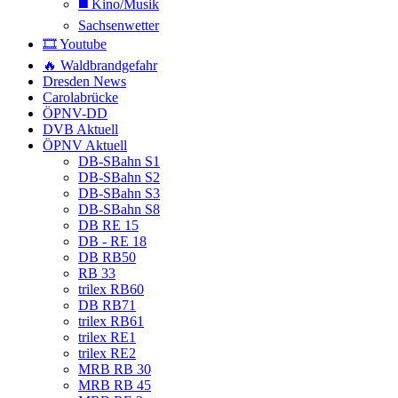
◼️ Kino/Musik
Sachsenwetter
🎞️ Youtube
🔥 Waldbrandgefahr
Dresden News
Carolabrücke
ÖPNV-DD
DVB Aktuell
ÖPNV Aktuell
DB-SBahn S1
DB-SBahn S2
DB-SBahn S3
DB-SBahn S8
DB RE 15
DB - RE 18
DB RB50
RB 33
trilex RB60
DB RB71
trilex RB61
trilex RE1
trilex RE2
MRB RB 30
MRB RB 45