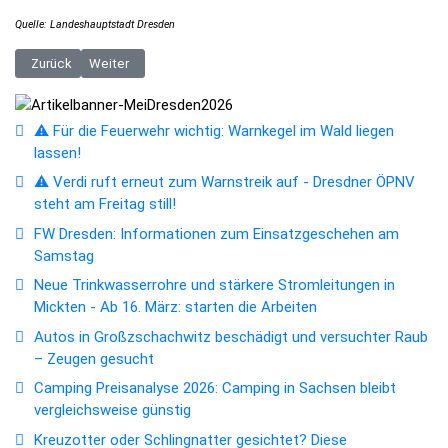
Quelle: Landeshauptstadt Dresden
Vorheriger Beitrag: Die beliebten Sauna-Nächte steigen am Freitag un
Nächster Beitrag: Eröffnung Saatgut-Bibliothek und Start TAU
Zurück
Weiter
⚠️ Für die Feuerwehr wichtig: Warnkegel im Wald liegen
lassen!
⚠️ Verdi ruft erneut zum Warnstreik auf - Dresdner ÖPNV
steht am Freitag still!
FW Dresden: Informationen zum Einsatzgeschehen am
Samstag
Neue Trinkwasserrohre und stärkere Stromleitungen in
Mickten - Ab 16. März: starten die Arbeiten
Autos in Großzschachwitz beschädigt und versuchter Raub
– Zeugen gesucht
Camping Preisanalyse 2026: Camping in Sachsen bleibt
vergleichsweise günstig
Kreuzotter oder Schlingnatter gesichtet? Diese