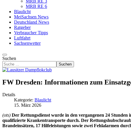
MRB RE 3
MRB RE 6
Blaulicht
MeiSachsen News
Deutschland News
Ratgeber
Verbraucher Tipps
Luftfahrt
Sachsenwetter
Suchen
Suchen
FW Dresden: Informationen zum Einsatzg
Details
Kategorie:
Blaulicht
15. März 2026
(ots)
Der Rettungsdienst wurde in den vergangenen 24 Stunden ins
qualifizierte Krankentransporte durch. Der Rettungshubschraube
Brandeinsätzen, 17 Hilfeleistungen sowie zwei Fehlalarmen dur