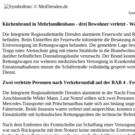
Sym
Küchenbrand in Mehrfamilienhaus - drei Bewohner verletzt - Wan
Die Integrierte Regionalleitstelle Dresden alarmierte Feuerwehr und
befinden. Beim Eintreffen der Feuerwehr informierte die Besatzung d
Erstversorgung im Rettungswagen befanden. Die gemeldete Lage bestä
Trupp unter Atemschutz ging mit einem Strahlrohr in die Brandwohnun
darüber befindlichen Dunstabzugshaube verursacht. Der Brand konnte
Rettungswagen zur weiteren medizinischen Versorgung in Krankenhäus
Einsatzmaßnahmen musste die Schäferstraße vollständig gesperrt wer
Dienst.
Zwei verletzte Personen nach Verkehrsunfall auf der BAB 4 - Fe
Die Integrierte Regionalleitstelle Dresden alarmierte in der Nacht F
Anschlussstelle Wilder Mann. Laut Notruf sollten sich zwei Personen 
Mercedes-Transporter mit Pritschenaufbau hatte sich aus bislang ung
Fahrerseite. Beide Insassen waren verletzt und ansprechbar, konnten 
Einsatzkräfte mit hydraulischen Rettungsgeräten die technische Befre
Nach dem Entfernen der Frontscheibe zur Schaffung einer Versorgungsö
war nach Rücksprache mit dem Notarzt keine medizinische Erstversor