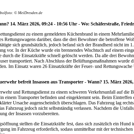
bolfoto: © MeiDresden.de
n? 14. März 2026, 09:24 - 10:56 Uhr - Wo: Schäferstraße, Friedr
 Rettungsdienst zu einem gemeldeten Küchenbrand in einem Mehrfamilie
es Rettungswagens darüber, dass die drei Bewohner die betroffene Wohn
tigte sich grundsätzlich, jedoch befand sich der Brandherd nicht im 
g vor. In der Küche wurde ein brennendes Wischtuch auf einem eingesch
 durch die Einsatzkräfte schnell gelöscht werden. Da alle drei Bewoh
er transportiert. Nach Abschluss der Belüftungsmaßnahmen wurde die E
den. Im Einsatz waren 26 Einsatzkräfte der Feuer- und Rettungswache
uerwehr befreit Insassen aus Transporter - Wann? 15. März 2026,
euerwehr und Rettungsdienst zu einem schweren Verkehrsunfall auf die 
in einem Transporter befinden und eingeklemmt sein. Beim Eintreffen de
eklärter Ursache augenscheinlich überschlagen. Das Fahrzeug lag recht
das Fahrzeug jedoch nicht selbstständig verlassen. Nachdem die Unfalls
iung der Insassen vorzubereiten.
ffnung stellten die Einsatzkräfte fest, dass sich zusätzlich ein Hund
gung im Fahrzeug erforderlich, sodass unmittelbar mit der technische