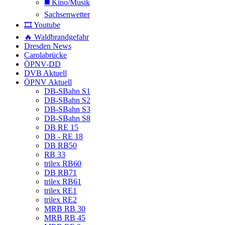
◼️ Kino/Musik
Sachsenwetter
🎞️ Youtube
🔥 Waldbrandgefahr
Dresden News
Carolabrücke
ÖPNV-DD
DVB Aktuell
ÖPNV Aktuell
DB-SBahn S1
DB-SBahn S2
DB-SBahn S3
DB-SBahn S8
DB RE 15
DB - RE 18
DB RB50
RB 33
trilex RB60
DB RB71
trilex RB61
trilex RE1
trilex RE2
MRB RB 30
MRB RB 45