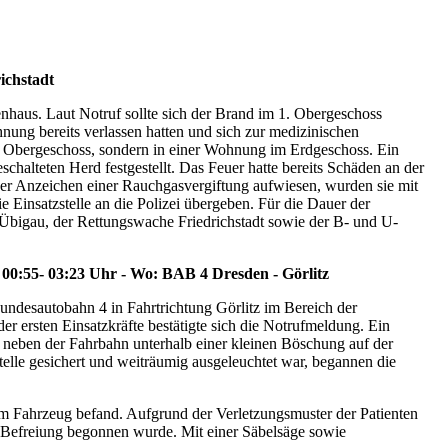
ichstadt
nhaus. Laut Notruf sollte sich der Brand im 1. Obergeschoss
ung bereits verlassen hatten und sich zur medizinischen
1. Obergeschoss, sondern in einer Wohnung im Erdgeschoss. Ein
alteten Herd festgestellt. Das Feuer hatte bereits Schäden an der
ner Anzeichen einer Rauchgasvergiftung aufwiesen, wurden sie mit
insatzstelle an die Polizei übergeben. Für die Dauer der
 Übigau, der Rettungswache Friedrichstadt sowie der B- und U-
 00:55- 03:23 Uhr - Wo: BAB 4 Dresden - Görlitz
Bundesautobahn 4 in Fahrtrichtung Görlitz im Bereich der
r ersten Einsatzkräfte bestätigte sich die Notrufmeldung. Ein
s neben der Fahrbahn unterhalb einer kleinen Böschung auf der
telle gesichert und weiträumig ausgeleuchtet war, begannen die
 im Fahrzeug befand. Aufgrund der Verletzungsmuster der Patienten
n Befreiung begonnen wurde. Mit einer Säbelsäge sowie