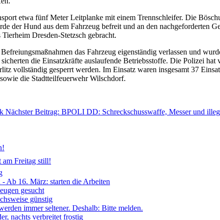
fen.
transport etwa fünf Meter Leitplanke mit einem Trennschleifer. Die Bösc
rde der Hund aus dem Fahrzeug befreit und an den nachgeforderten 
s Tierheim Dresden-Stetzsch gebracht.
er Befreiungsmaßnahmen das Fahrzeug eigenständig verlassen und wurd
 sicherten die Einsatzkräfte auslaufende Betriebsstoffe. Die Polizei h
tz vollständig gesperrt werden. Im Einsatz waren insgesamt 37 Einsat
sowie die Stadtteilfeuerwehr Wilschdorf.
k
Nächster Beitrag: BPOLI DD: Schreckschusswaffe, Messer und illeg
n!
am Freitag still!
g
- Ab 16. März: starten die Arbeiten
Zeugen gesucht
ichsweise günstig
 werden immer seltener. Deshalb: Bitte melden.
, nachts verbreitet frostig