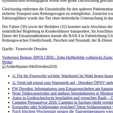
hydraulischem Rettungsgerät wurde eine große Dachöffnung geschaf
Gleichzeitig entfernten die Einsatzkräfte für den späteren Patienten
sicheren Transport zum Rettungswagen zu ermöglichen. Zunächst wu
Fahrzeugführer wurde das Tier ohne tierärztliche Untersuchung in da
Der Fahrer (39) sowie der Beifahrer (32) konnten nach Abschluss d
notärztlicher Begleitung in Krankenhäuser transportiert. Im Anschluss
Dauer der Einsatzmaßnahmen musste die BAB 4 in Fahrtrichtung Görli
Rettungswachen Friedrichstadt, Pieschen und Neustadt, der B-Dienst 
Quelle: Feuerwehr Dresden
Vorheriger Beitrag: BPOLI BHL: Zehn Haftbefehle vollstreckt
Zurüc
Weiter
⚠️ Für die Feuerwehr wichtig: Warnkegel im Wald liegen lasse
⚠️ Verdi ruft erneut zum Warnstreik auf - Dresdner ÖPNV steht 
FW Dresden: Informationen zum Einsatzgeschehen am Samsta
Neue Trinkwasserrohre und stärkere Stromleitungen in Mickten 
Autos in Großzschachwitz beschädigt und versuchter Raub – 
Camping Preisanalyse 2026: Camping in Sachsen bleibt vergle
Kreuzotter oder Schlingnatter gesichtet? Diese Schlangenarten
Nach frischem Wochenstart steigen die Tagestemperaturen wieder