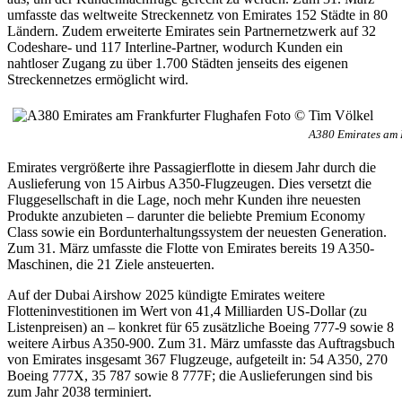
umfasste das weltweite Streckennetz von Emirates 152 Städte in 80
Ländern. Zudem erweiterte Emirates sein Partnernetzwerk auf 32
Codeshare- und 117 Interline-Partner, wodurch Kunden ein
nahtloser Zugang zu über 1.700 Städten jenseits des eigenen
Streckennetzes ermöglicht wird.
A380 Emirates am 
Emirates vergrößerte ihre Passagierflotte in diesem Jahr durch die
Auslieferung von 15 Airbus A350-Flugzeugen. Dies versetzt die
Fluggesellschaft in die Lage, noch mehr Kunden ihre neuesten
Produkte anzubieten – darunter die beliebte Premium Economy
Class sowie ein Bordunterhaltungssystem der neuesten Generation.
Zum 31. März umfasste die Flotte von Emirates bereits 19 A350-
Maschinen, die 21 Ziele ansteuerten.
Auf der Dubai Airshow 2025 kündigte Emirates weitere
Flotteninvestitionen im Wert von 41,4 Milliarden US-Dollar (zu
Listenpreisen) an – konkret für 65 zusätzliche Boeing 777-9 sowie 8
weitere Airbus A350-900. Zum 31. März umfasste das Auftragsbuch
von Emirates insgesamt 367 Flugzeuge, aufgeteilt in: 54 A350, 270
Boeing 777X, 35 787 sowie 8 777F; die Auslieferungen sind bis
zum Jahr 2038 terminiert.