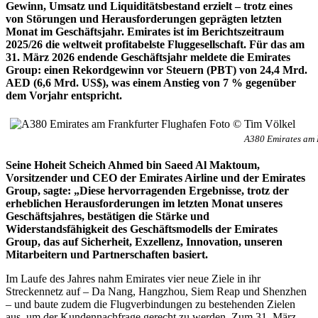
Gewinn, Umsatz und Liquiditätsbestand erzielt – trotz eines
von Störungen und Herausforderungen geprägten letzten
Monat im Geschäftsjahr. Emirates ist im Berichtszeitraum
2025/26 die weltweit profitabelste Fluggesellschaft. Für das am
31. März 2026 endende Geschäftsjahr meldete die Emirates
Group: einen Rekordgewinn vor Steuern (PBT) von 24,4 Mrd.
AED (6,6 Mrd. US$), was einem Anstieg von 7 % gegenüber
dem Vorjahr entspricht.
A380 Emirates am 
Seine Hoheit Scheich Ahmed bin Saeed Al Maktoum,
Vorsitzender und CEO der Emirates Airline und der Emirates
Group, sagte: „Diese hervorragenden Ergebnisse, trotz der
erheblichen Herausforderungen im letzten Monat unseres
Geschäftsjahres, bestätigen die Stärke und
Widerstandsfähigkeit des Geschäftsmodells der Emirates
Group, das auf Sicherheit, Exzellenz, Innovation, unseren
Mitarbeitern und Partnerschaften basiert.
Im Laufe des Jahres nahm Emirates vier neue Ziele in ihr
Streckennetz auf – Da Nang, Hangzhou, Siem Reap und Shenzhen
– und baute zudem die Flugverbindungen zu bestehenden Zielen
aus, um der Kundennachfrage gerecht zu werden. Zum 31. März