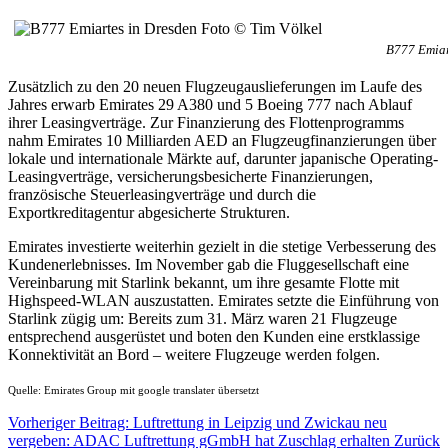
B777 Emiar
Zusätzlich zu den 20 neuen Flugzeugauslieferungen im Laufe des
Jahres erwarb Emirates 29 A380 und 5 Boeing 777 nach Ablauf
ihrer Leasingverträge. Zur Finanzierung des Flottenprogramms
nahm Emirates 10 Milliarden AED an Flugzeugfinanzierungen über
lokale und internationale Märkte auf, darunter japanische Operating-
Leasingverträge, versicherungsbesicherte Finanzierungen,
französische Steuerleasingverträge und durch die
Exportkreditagentur abgesicherte Strukturen.
Emirates investierte weiterhin gezielt in die stetige Verbesserung des
Kundenerlebnisses. Im November gab die Fluggesellschaft eine
Vereinbarung mit Starlink bekannt, um ihre gesamte Flotte mit
Highspeed-WLAN auszustatten. Emirates setzte die Einführung von
Starlink zügig um: Bereits zum 31. März waren 21 Flugzeuge
entsprechend ausgerüstet und boten den Kunden eine erstklassige
Konnektivität an Bord – weitere Flugzeuge werden folgen.
Quelle: Emirates Group mit google translater übersetzt
Vorheriger Beitrag: Luftrettung in Leipzig und Zwickau neu
vergeben: ADAC Luftrettung gGmbH hat Zuschlag erhalten
Zurück