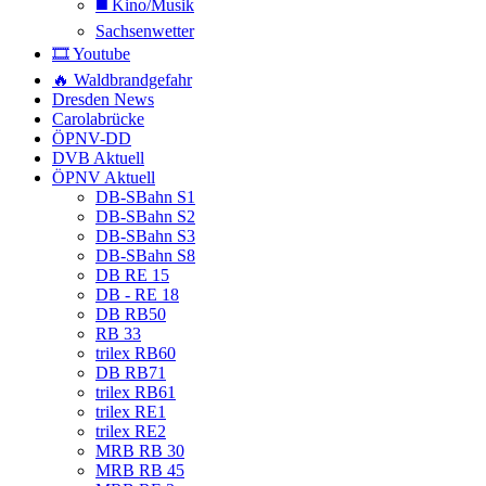
◼️ Kino/Musik
Sachsenwetter
🎞️ Youtube
🔥 Waldbrandgefahr
Dresden News
Carolabrücke
ÖPNV-DD
DVB Aktuell
ÖPNV Aktuell
DB-SBahn S1
DB-SBahn S2
DB-SBahn S3
DB-SBahn S8
DB RE 15
DB - RE 18
DB RB50
RB 33
trilex RB60
DB RB71
trilex RB61
trilex RE1
trilex RE2
MRB RB 30
MRB RB 45