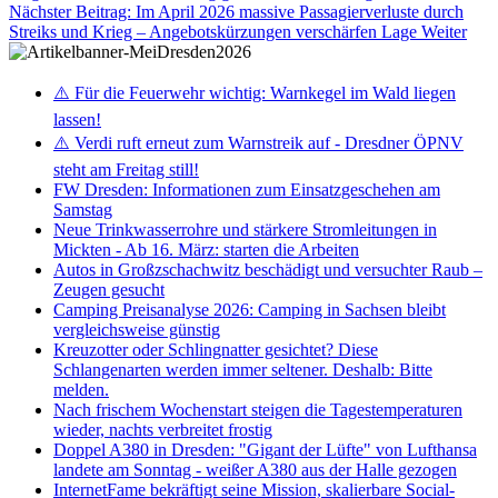
Nächster Beitrag: Im April 2026 massive Passagierverluste durch
Streiks und Krieg – Angebotskürzungen verschärfen Lage
Weiter
⚠️ Für die Feuerwehr wichtig: Warnkegel im Wald liegen
lassen!
⚠️ Verdi ruft erneut zum Warnstreik auf - Dresdner ÖPNV
steht am Freitag still!
FW Dresden: Informationen zum Einsatzgeschehen am
Samstag
Neue Trinkwasserrohre und stärkere Stromleitungen in
Mickten - Ab 16. März: starten die Arbeiten
Autos in Großzschachwitz beschädigt und versuchter Raub –
Zeugen gesucht
Camping Preisanalyse 2026: Camping in Sachsen bleibt
vergleichsweise günstig
Kreuzotter oder Schlingnatter gesichtet? Diese
Schlangenarten werden immer seltener. Deshalb: Bitte
melden.
Nach frischem Wochenstart steigen die Tagestemperaturen
wieder, nachts verbreitet frostig
Doppel A380 in Dresden: "Gigant der Lüfte" von Lufthansa
landete am Sonntag - weißer A380 aus der Halle gezogen
InternetFame bekräftigt seine Mission, skalierbare Social-