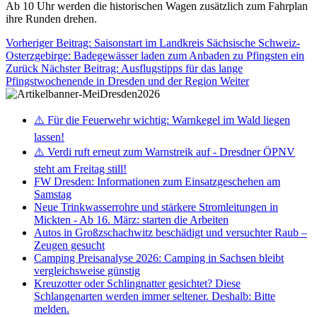
Ab 10 Uhr werden die historischen Wagen zusätzlich zum Fahrplan
ihre Runden drehen.
Vorheriger Beitrag: Saisonstart im Landkreis Sächsische Schweiz-
Osterzgebirge: Badegewässer laden zum Anbaden zu Pfingsten ein
Zurück
Nächster Beitrag: Ausflugstipps für das lange
Pfingstwochenende in Dresden und der Region
Weiter
⚠️ Für die Feuerwehr wichtig: Warnkegel im Wald liegen
lassen!
⚠️ Verdi ruft erneut zum Warnstreik auf - Dresdner ÖPNV
steht am Freitag still!
FW Dresden: Informationen zum Einsatzgeschehen am
Samstag
Neue Trinkwasserrohre und stärkere Stromleitungen in
Mickten - Ab 16. März: starten die Arbeiten
Autos in Großzschachwitz beschädigt und versuchter Raub –
Zeugen gesucht
Camping Preisanalyse 2026: Camping in Sachsen bleibt
vergleichsweise günstig
Kreuzotter oder Schlingnatter gesichtet? Diese
Schlangenarten werden immer seltener. Deshalb: Bitte
melden.