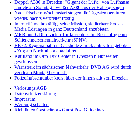
Doppel A380 in Dresden: "Gigant der Lüfte" von Lufthansa
landete am Sonntag - weißer A380 aus der Halle gezogen
Nach frischem Wochenstart steigen die Tagestemperaturen
wieder, nachts verbreitet frostig
InternetFame bekräftigt seine Mission, skalierbare Social-
Media-Lösungen in ganz Deutschland anzubieten
MRB und GDL erzielen Tarifabschluss für Beschäftigte im
Schienenpersonennahverkehr (SPNV)
RB72: Regionalbahn in Glashütte zurück aufs Gleis gehoben
- Zug am Nachmittag abgefahren
Kaufland im Otto-Dix-Center in Dresden bleibt weiter
geschlossen
Warnstreik im sächsischen Nahverkehr: DVB AG wird durch
ver.di am Montag bestreikt!
Polizeihubschrauber kreist über der Innenstadt von Dresden
Verlosungs AGB
Datenschutzerklärung
Impressum
Werbung schalten
Richtlinien Gastbeitrag - Guest Post Guidelines