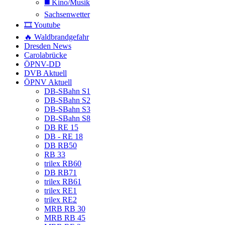
◼️ Kino/Musik
Sachsenwetter
🎞️ Youtube
🔥 Waldbrandgefahr
Dresden News
Carolabrücke
ÖPNV-DD
DVB Aktuell
ÖPNV Aktuell
DB-SBahn S1
DB-SBahn S2
DB-SBahn S3
DB-SBahn S8
DB RE 15
DB - RE 18
DB RB50
RB 33
trilex RB60
DB RB71
trilex RB61
trilex RE1
trilex RE2
MRB RB 30
MRB RB 45