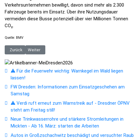
Verkehrsunternehmen bewilligt, davon sind mehr als 2.300
Fahrzeuge bereits im Einsatz. Über ihre Nutzungsdauer
vermeiden diese Busse potenziell über vier Millionen Tonnen
CO₂.
Quelle: BMV
Vorheriger Beitrag: Deutscher Angelfischerverband e.V. sucht den Fisc
Nächster Beitrag: E-Auto-Förderung kann ab jetzt beantragt
Zurück
Weiter
⚠️ Für die Feuerwehr wichtig: Warnkegel im Wald liegen
lassen!
FW Dresden: Informationen zum Einsatzgeschehen am
Samstag
⚠️ Verdi ruft erneut zum Warnstreik auf - Dresdner ÖPNV
steht am Freitag still!
Neue Trinkwasserrohre und stärkere Stromleitungen in
Mickten - Ab 16. März: starten die Arbeiten
Autos in Großzschachwitz beschädigt und versuchter Raub