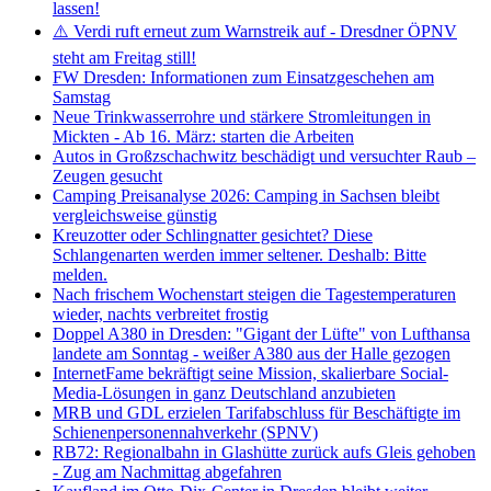
lassen!
⚠️ Verdi ruft erneut zum Warnstreik auf - Dresdner ÖPNV
steht am Freitag still!
FW Dresden: Informationen zum Einsatzgeschehen am
Samstag
Neue Trinkwasserrohre und stärkere Stromleitungen in
Mickten - Ab 16. März: starten die Arbeiten
Autos in Großzschachwitz beschädigt und versuchter Raub –
Zeugen gesucht
Camping Preisanalyse 2026: Camping in Sachsen bleibt
vergleichsweise günstig
Kreuzotter oder Schlingnatter gesichtet? Diese
Schlangenarten werden immer seltener. Deshalb: Bitte
melden.
Nach frischem Wochenstart steigen die Tagestemperaturen
wieder, nachts verbreitet frostig
Doppel A380 in Dresden: "Gigant der Lüfte" von Lufthansa
landete am Sonntag - weißer A380 aus der Halle gezogen
InternetFame bekräftigt seine Mission, skalierbare Social-
Media-Lösungen in ganz Deutschland anzubieten
MRB und GDL erzielen Tarifabschluss für Beschäftigte im
Schienenpersonennahverkehr (SPNV)
RB72: Regionalbahn in Glashütte zurück aufs Gleis gehoben
- Zug am Nachmittag abgefahren