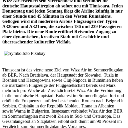
Wizz Air erweitert sein Streckennetz und verbindet die
deutsche Hauptstadtregion ab sofort neu mit Timișoara. Jeden
Donnerstag und jeden Sonntag fliegt die Airline künftig in nur
einer Stunde und 45 Minuten in den Westen Rumäniens.
Geflogen wird mit modernen Airbus-Flugzeugen der Typen
A320neo und A321neo, die zwischen 186 und 239 Passagieren
Platz bieten. Die neue Route eröffnet Reisenden Zugang zu
einer dynamischen, kreativen Stadt mit Geschichte und
überraschender kultureller Vielfalt.
Timișoara ist das vierte neue Ziel von Wizz Air im Sommerflugplan
ab BER. Nach Bratislava, der Hauptstadt der Slowakei, Tuzla in
Bosnien und Herzegowina sowie Cluj-Napoca in Rumänien heben
die markanten Flugzeuge der Fluggesellschaft bereits seit März
mehrfach pro Woche ab. Zusätzlich setzt Wizz Air die Verbindung
in die rumänische Hauptstadt Bukarest im Sommerflugplan fort und
erhöht die Frequenzen auf den bestehenden Routen nach Belgrad in
Serbien, Chișinău in der Republik Moldau, Tirana in Albanien
sowie Warna in Bulgarien. Insgesamt verbindet Wizz Air den BER
im Sommerflugplan mit zwölf Zielen in Süd- und Osteuropa. Das
Gesamtangebot an Sitzplätzen erhöht sich damit um 90 Prozent im
Vergleich zum Sommerflugplan des Vorjahres.