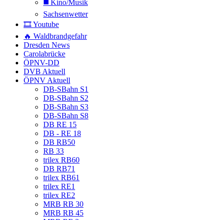
◼️ Kino/Musik
Sachsenwetter
🎞️ Youtube
🔥 Waldbrandgefahr
Dresden News
Carolabrücke
ÖPNV-DD
DVB Aktuell
ÖPNV Aktuell
DB-SBahn S1
DB-SBahn S2
DB-SBahn S3
DB-SBahn S8
DB RE 15
DB - RE 18
DB RB50
RB 33
trilex RB60
DB RB71
trilex RB61
trilex RE1
trilex RE2
MRB RB 30
MRB RB 45