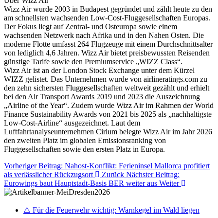
Über Wizz Air
Wizz Air wurde 2003 in Budapest gegründet und zählt heute zu den
am schnellsten wachsenden Low-Cost-Fluggesellschaften Europas.
Der Fokus liegt auf Zentral- und Osteuropa sowie einem
wachsenden Netzwerk nach Afrika und in den Nahen Osten. Die
moderne Flotte umfasst 264 Flugzeuge mit einem Durchschnittsalter
von lediglich 4,6 Jahren. Wizz Air bietet preisbewussten Reisenden
günstige Tarife sowie den Premiumservice „WIZZ Class“.
Wizz Air ist an der London Stock Exchange unter dem Kürzel
WIZZ gelistet. Das Unternehmen wurde von airlineratings.com zu
den zehn sichersten Fluggesellschaften weltweit gezählt und erhielt
bei den Air Transport Awards 2019 und 2023 die Auszeichnung
„Airline of the Year“. Zudem wurde Wizz Air im Rahmen der World
Finance Sustainability Awards von 2021 bis 2025 als „nachhaltigste
Low-Cost-Airline“ ausgezeichnet. Laut dem
Luftfahrtanalyseunternehmen Cirium belegte Wizz Air im Jahr 2026
den zweiten Platz im globalen Emissionsranking von
Fluggesellschaften sowie den ersten Platz in Europa.
Vorheriger Beitrag: Nahost-Konflikt: Ferieninsel Mallorca profitiert
als verlässlicher Rückzugsort
Zurück
Nächster Beitrag:
Eurowings baut Hauptstadt-Basis BER weiter aus
Weiter
⚠️ Für die Feuerwehr wichtig: Warnkegel im Wald liegen