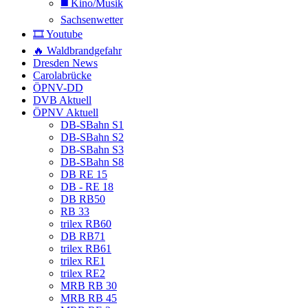
◼️ Kino/Musik
Sachsenwetter
🎞️ Youtube
🔥 Waldbrandgefahr
Dresden News
Carolabrücke
ÖPNV-DD
DVB Aktuell
ÖPNV Aktuell
DB-SBahn S1
DB-SBahn S2
DB-SBahn S3
DB-SBahn S8
DB RE 15
DB - RE 18
DB RB50
RB 33
trilex RB60
DB RB71
trilex RB61
trilex RE1
trilex RE2
MRB RB 30
MRB RB 45