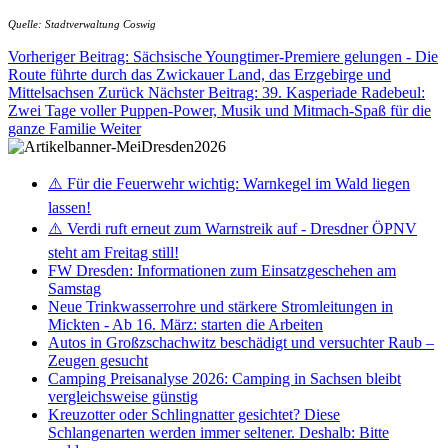
Quelle: Stadtverwaltung Coswig
Vorheriger Beitrag: Sächsische Youngtimer-Premiere gelungen - Die
Route führte durch das Zwickauer Land, das Erzgebirge und
Mittelsachsen
Zurück
Nächster Beitrag: 39. Kasperiade Radebeul:
Zwei Tage voller Puppen-Power, Musik und Mitmach-Spaß für die
ganze Familie
Weiter
⚠️ Für die Feuerwehr wichtig: Warnkegel im Wald liegen
lassen!
⚠️ Verdi ruft erneut zum Warnstreik auf - Dresdner ÖPNV
steht am Freitag still!
FW Dresden: Informationen zum Einsatzgeschehen am
Samstag
Neue Trinkwasserrohre und stärkere Stromleitungen in
Mickten - Ab 16. März: starten die Arbeiten
Autos in Großzschachwitz beschädigt und versuchter Raub –
Zeugen gesucht
Camping Preisanalyse 2026: Camping in Sachsen bleibt
vergleichsweise günstig
Kreuzotter oder Schlingnatter gesichtet? Diese
Schlangenarten werden immer seltener. Deshalb: Bitte