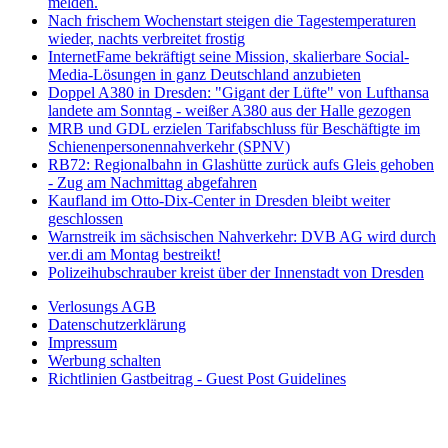
melden.
Nach frischem Wochenstart steigen die Tagestemperaturen
wieder, nachts verbreitet frostig
InternetFame bekräftigt seine Mission, skalierbare Social-
Media-Lösungen in ganz Deutschland anzubieten
Doppel A380 in Dresden: "Gigant der Lüfte" von Lufthansa
landete am Sonntag - weißer A380 aus der Halle gezogen
MRB und GDL erzielen Tarifabschluss für Beschäftigte im
Schienenpersonennahverkehr (SPNV)
RB72: Regionalbahn in Glashütte zurück aufs Gleis gehoben
- Zug am Nachmittag abgefahren
Kaufland im Otto-Dix-Center in Dresden bleibt weiter
geschlossen
Warnstreik im sächsischen Nahverkehr: DVB AG wird durch
ver.di am Montag bestreikt!
Polizeihubschrauber kreist über der Innenstadt von Dresden
Verlosungs AGB
Datenschutzerklärung
Impressum
Werbung schalten
Richtlinien Gastbeitrag - Guest Post Guidelines