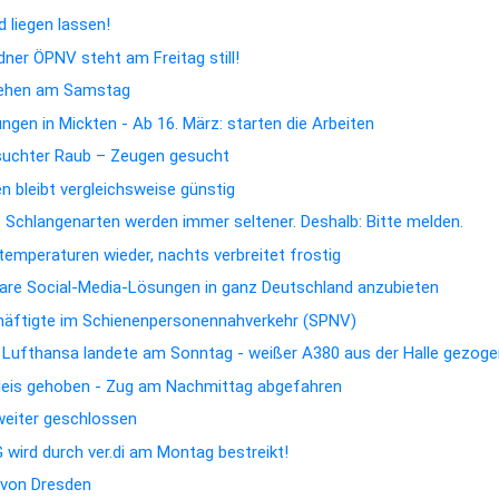
 liegen lassen!
dner ÖPNV steht am Freitag still!
hehen am Samstag
gen in Mickten - Ab 16. März: starten die Arbeiten
suchter Raub – Zeugen gesucht
 bleibt vergleichsweise günstig
e Schlangenarten werden immer seltener. Deshalb: Bitte melden.
emperaturen wieder, nachts verbreitet frostig
rbare Social-Media-Lösungen in ganz Deutschland anzubieten
chäftigte im Schienenpersonennahverkehr (SPNV)
n Lufthansa landete am Sonntag - weißer A380 aus der Halle gezog
Gleis gehoben - Zug am Nachmittag abgefahren
 weiter geschlossen
wird durch ver.di am Montag bestreikt!
t von Dresden