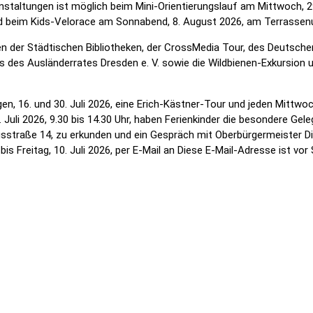
staltungen ist möglich beim Mini-Orientierungslauf am Mittwoch, 29
und beim Kids-Velorace am Sonnabend, 8. August 2026, am Terrassenu
gen der Städtischen Bibliotheken, der CrossMedia Tour, des Deutsch
es Ausländerrates Dresden e. V. sowie die Wildbienen-Exkursion 
, 16. und 30. Juli 2026, eine Erich-Kästner-Tour und jeden Mittwoc
uli 2026, 9.30 bis 14.30 Uhr, haben Ferienkinder die besondere Geleg
straße 14, zu erkunden und ein Gespräch mit Oberbürgermeister Dirk
is Freitag, 10. Juli 2026, per E-Mail an
Diese E-Mail-Adresse ist vo
präsentieren erstmals autonomen Laderoboter
e im Barockgarten Großsedlitz: Ein Fest der Sinne und Tradition