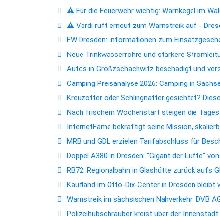
⚠️ Für die Feuerwehr wichtig: Warnkegel im Wald
⚠️ Verdi ruft erneut zum Warnstreik auf - Dres
FW Dresden: Informationen zum Einsatzgesc
Neue Trinkwasserrohre und stärkere Stromleitun
Autos in Großzschachwitz beschädigt und ver
Camping Preisanalyse 2026: Camping in Sachsen
Kreuzotter oder Schlingnatter gesichtet? Dies
Nach frischem Wochenstart steigen die Tagest
InternetFame bekräftigt seine Mission, skalie
MRB und GDL erzielen Tarifabschluss für Bes
Doppel A380 in Dresden: "Gigant der Lüfte" vo
RB72: Regionalbahn in Glashütte zurück aufs 
Kaufland im Otto-Dix-Center in Dresden bleibt
Warnstreik im sächsischen Nahverkehr: DVB AG 
Polizeihubschrauber kreist über der Innenstad