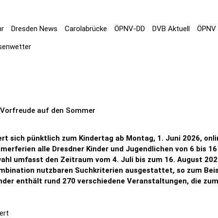
hr
Dresden News
Carolabrücke
ÖPNV-DD
DVB Aktuell
ÖPNV 
senwetter
g Vorfreude auf den Sommer
rt sich pünktlich zum Kindertag ab Montag, 1. Juni 2026, onl
erferien alle Dresdner Kinder und Jugendlichen von 6 bis 1
swahl umfasst den Zeitraum vom 4. Juli bis zum 16. August 20
mbination nutzbaren Suchkriterien ausgestattet, so zum Beisp
ender enthält rund 270 verschiedene Veranstaltungen, die zu