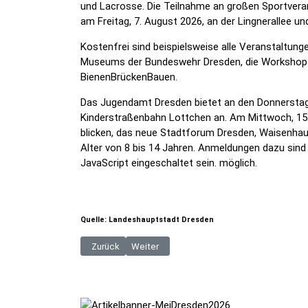
und Lacrosse. Die Teilnahme an großen Sportveran
am Freitag, 7. August 2026, an der Lingnerallee 
Kostenfrei sind beispielsweise alle Veranstaltun
Museums der Bundeswehr Dresden, die Workshops d
BienenBrückenBauen.
Das Jugendamt Dresden bietet an den Donnerstagen
Kinderstraßenbahn Lottchen an. Am Mittwoch, 15. J
blicken, das neue Stadtforum Dresden, Waisenhaus
Alter von 8 bis 14 Jahren. Anmeldungen dazu sind b
JavaScript eingeschaltet sein.
möglich.
Quelle: Landeshauptstadt Dresden
Vorheriger Beitrag: Smart City Dresden und Partner 
Nächster Beitrag: 12. Sächsische Zitrustag
Zurück
Weiter