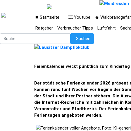
◼️ Startseite
🎞️ Youtube
🔥 Waldbrandgefa
Ratgeber
Verbraucher Tipps
Luftfahrt
Sach
Suchen
Suchen
Ferienkalender weckt pünktlich zum Kinderta
Der städtische Ferienkalender 2026 präsentie
können rund fünf Wochen vor Beginn der Somm
der Stadt und ihrer Partner stöbern. Die Au
die Internet-Recherche mit zahlreichen in Ko
Veranstalter und Stadtbezirk. Der Ferienkal
Ferientagen angeboten werden.