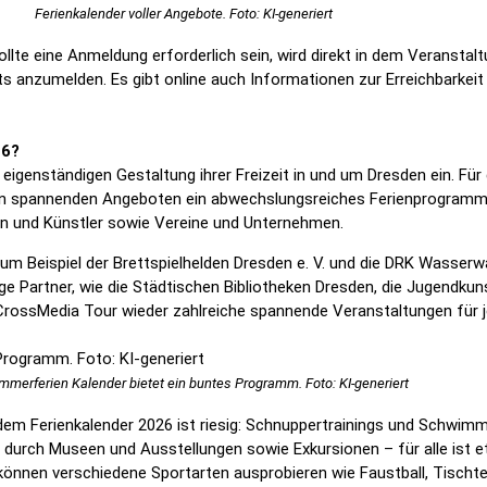
Ferienkalender voller Angebote. Foto: KI-generiert
ollte eine Anmeldung erforderlich sein, wird direkt in dem Veranst
s anzumelden. Es gibt online auch Informationen zur Erreichbarkeit
026?
r eigenständigen Gestaltung ihrer Freizeit in und um Dresden ein. F
ren spannenden Angeboten ein abwechslungsreiches Ferienprogramm g
en und Künstler sowie Vereine und Unternehmen.
 zum Beispiel der Brettspielhelden Dresden e. V. und die DRK Wass
ge Partner, wie die Städtischen Bibliotheken Dresden, die Jugendku
ossMedia Tour wieder zahlreiche spannende Veranstaltungen für j
mmerferien Kalender bietet ein buntes Programm. Foto: KI-generiert
 dem Ferienkalender 2026 ist riesig: Schnuppertrainings und Schwim
 durch Museen und Ausstellungen sowie Exkursionen – für alle ist 
können verschiedene Sportarten ausprobieren wie Faustball, Tischte