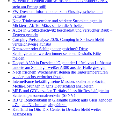
⚠️ Verdi ruft erneut zum Warnstreik auf - Dresdner ÖPNV
steht am Freitag still!
FW Dresden: Informationen zum Einsatzgeschehen am
Samstag
Neue Trinkwasserrohre und stärkere Stromleitungen in
Mickten - Ab 16. März: starten die Arbeiten
Autos in Großzschachwitz beschädigt und versuchter Raub –
Zeugen gesucht
Camping Preisanalyse 2026: Camping in Sachsen bleibt
vergleichsweise günstig
Kreuzotter oder Schlingnatter gesichtet? Diese
Schlangenarten werden immer seltener. Deshalb: Bitte
melden.
Doppel A380 in Dresden: "Gigant der Lüfte" von Lufthansa
landete am Sonntag - weißer A380 aus der Halle gezogen
Nach frischem Wochenstart steigen die Tagestemperaturen
wieder, nachts verbreitet frostig
InternetFame bekräftigt seine Mission, skalierbare Social-
Media-Lösungen in ganz Deutschland anzubieten
MRB und GDL erzielen Tarifabschluss für Beschäftigte im
Schienenpersonennahverkehr (SPNV)
RB72: Regionalbahn in Glashütte zurück aufs Gleis gehoben
- Zug am Nachmittag abgefahren
Kaufland im Otto-Dix-Center in Dresden bleibt weiter
geschlossen