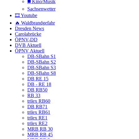
◼️ Kino/Musik
Sachsenwetter
🎞️ Youtube
🔥 Waldbrandgefahr
Dresden News
Carolabrücke
ÖPNV-DD
DVB Aktuell
ÖPNV Aktuell
DB-SBahn S1
DB-SBahn S2
DB-SBahn S3
DB-SBahn S8
DB RE 15
DB - RE 18
DB RB50
RB 33
trilex RB60
DB RB71
trilex RB61
trilex RE1
trilex RE2
MRB RB 30
MRB RB 45