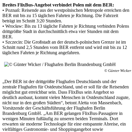
Breites FlixBus-Angebot verbindet Polen mit dem BER:
• Poznań: Reisende aus der westpolnischen Metropole erreichen den
BER mit bis zu 15 täglichen Fahrten je Richtung. Die Fahrzeit
beträgt im Schnitt 3:20 Stunden.
• Wrocław: Bis zu 13 tägliche Fahrten je Richtung verbinden Polens
drittgrößte Stadt in durchschnittlich etwa vier Stunden mit dem
BER.
• Szczecin: Die Großstadt an der deutsch-polnischen Grenze ist im
Schnitt rund 2,5 Stunden vom BER entfernt und wird mit bis zu 12
täglichen Fahrten je Richtung angefahren.
© Günter Wicker
„Der BER ist der drittgrößte Flughafen Deutschlands und der
zentrale Flughafen für Ostdeutschland, und er soll für die Reisenden
möglichst gut erreichbar sein. Dass FlixBus sein Angebot so
deutlich ausbaut, kommt vielen Menschen in Ostdeutschland zugute,
nicht nur in den großen Städten“, betont Aletta von Massenbach,
Vorsitzende der Geschäftsführung der Flughafen Berlin
Brandenburg GmbH. „Am BER gelangen FlixBus-Passagiere in
wenigen Minuten fußläufig zu unseren beiden Terminals. Dort
erwarten sie moderne Technologie für eine entspannte Abreise, ein
vielfältiges Gastronomie- und Shoppingangebot sowie