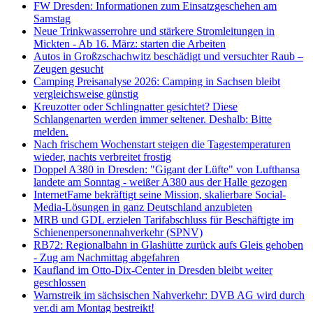
FW Dresden: Informationen zum Einsatzgeschehen am
Samstag
Neue Trinkwasserrohre und stärkere Stromleitungen in
Mickten - Ab 16. März: starten die Arbeiten
Autos in Großzschachwitz beschädigt und versuchter Raub –
Zeugen gesucht
Camping Preisanalyse 2026: Camping in Sachsen bleibt
vergleichsweise günstig
Kreuzotter oder Schlingnatter gesichtet? Diese
Schlangenarten werden immer seltener. Deshalb: Bitte
melden.
Nach frischem Wochenstart steigen die Tagestemperaturen
wieder, nachts verbreitet frostig
Doppel A380 in Dresden: "Gigant der Lüfte" von Lufthansa
landete am Sonntag - weißer A380 aus der Halle gezogen
InternetFame bekräftigt seine Mission, skalierbare Social-
Media-Lösungen in ganz Deutschland anzubieten
MRB und GDL erzielen Tarifabschluss für Beschäftigte im
Schienenpersonennahverkehr (SPNV)
RB72: Regionalbahn in Glashütte zurück aufs Gleis gehoben
- Zug am Nachmittag abgefahren
Kaufland im Otto-Dix-Center in Dresden bleibt weiter
geschlossen
Warnstreik im sächsischen Nahverkehr: DVB AG wird durch
ver.di am Montag bestreikt!