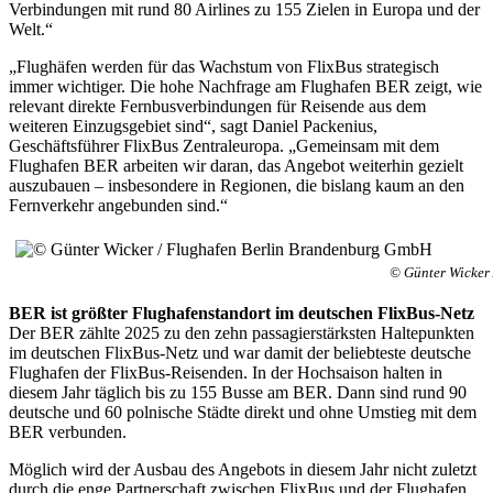
Verbindungen mit rund 80 Airlines zu 155 Zielen in Europa und der
Welt.“
„Flughäfen werden für das Wachstum von FlixBus strategisch
immer wichtiger. Die hohe Nachfrage am Flughafen BER zeigt, wie
relevant direkte Fernbusverbindungen für Reisende aus dem
weiteren Einzugsgebiet sind“, sagt Daniel Packenius,
Geschäftsführer FlixBus Zentraleuropa. „Gemeinsam mit dem
Flughafen BER arbeiten wir daran, das Angebot weiterhin gezielt
auszubauen – insbesondere in Regionen, die bislang kaum an den
Fernverkehr angebunden sind.“
© Günter Wicker
BER ist größter Flughafenstandort im deutschen FlixBus-Netz
Der BER zählte 2025 zu den zehn passagierstärksten Haltepunkten
im deutschen FlixBus-Netz und war damit der beliebteste deutsche
Flughafen der FlixBus-Reisenden. In der Hochsaison halten in
diesem Jahr täglich bis zu 155 Busse am BER. Dann sind rund 90
deutsche und 60 polnische Städte direkt und ohne Umstieg mit dem
BER verbunden.
Möglich wird der Ausbau des Angebots in diesem Jahr nicht zuletzt
durch die enge Partnerschaft zwischen FlixBus und der Flughafen