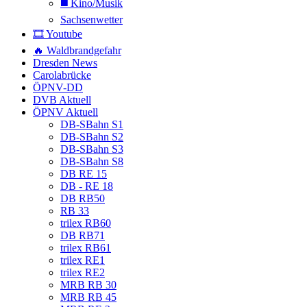
◼️ Kino/Musik
Sachsenwetter
🎞️ Youtube
🔥 Waldbrandgefahr
Dresden News
Carolabrücke
ÖPNV-DD
DVB Aktuell
ÖPNV Aktuell
DB-SBahn S1
DB-SBahn S2
DB-SBahn S3
DB-SBahn S8
DB RE 15
DB - RE 18
DB RB50
RB 33
trilex RB60
DB RB71
trilex RB61
trilex RE1
trilex RE2
MRB RB 30
MRB RB 45