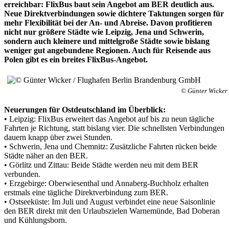
erreichbar: FlixBus baut sein Angebot am BER deutlich aus.
Neue Direktverbindungen sowie dichtere Taktungen sorgen für
mehr Flexibilität bei der An- und Abreise. Davon profitieren
nicht nur größere Städte wie Leipzig, Jena und Schwerin,
sondern auch kleinere und mittelgroße Städte sowie bislang
weniger gut angebundene Regionen. Auch für Reisende aus
Polen gibt es ein breites FlixBus-Angebot.
© Günter Wicker
Neuerungen für Ostdeutschland im Überblick:
• Leipzig: FlixBus erweitert das Angebot auf bis zu neun tägliche
Fahrten je Richtung, statt bislang vier. Die schnellsten Verbindungen
dauern knapp über zwei Stunden.
• Schwerin, Jena und Chemnitz: Zusätzliche Fahrten rücken beide
Städte näher an den BER.
• Görlitz und Zittau: Beide Städte werden neu mit dem BER
verbunden.
• Erzgebirge: Oberwiesenthal und Annaberg-Buchholz erhalten
erstmals eine tägliche Direktverbindung zum BER.
• Ostseeküste: Im Juli und August verbindet eine neue Saisonlinie
den BER direkt mit den Urlaubszielen Warnemünde, Bad Doberan
und Kühlungsborn.