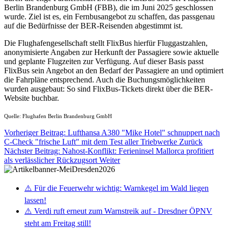
Berlin Brandenburg GmbH (FBB), die im Juni 2025 geschlossen
wurde. Ziel ist es, ein Fernbusangebot zu schaffen, das passgenau
auf die Bedürfnisse der BER-Reisenden abgestimmt ist.
Die Flughafengesellschaft stellt FlixBus hierfür Fluggastzahlen,
anonymisierte Angaben zur Herkunft der Passagiere sowie aktuelle
und geplante Flugzeiten zur Verfügung. Auf dieser Basis passt
FlixBus sein Angebot an den Bedarf der Passagiere an und optimiert
die Fahrpläne entsprechend. Auch die Buchungsmöglichkeiten
wurden ausgebaut: So sind FlixBus-Tickets direkt über die BER-
Website buchbar.
Quelle: Flughafen Berlin Brandenburg GmbH
Vorheriger Beitrag: Lufthansa A380 "Mike Hotel" schnuppert nach
C-Check "frische Luft" mit dem Test aller Triebwerke
Zurück
Nächster Beitrag: Nahost-Konflikt: Ferieninsel Mallorca profitiert
als verlässlicher Rückzugsort
Weiter
⚠️ Für die Feuerwehr wichtig: Warnkegel im Wald liegen
lassen!
⚠️ Verdi ruft erneut zum Warnstreik auf - Dresdner ÖPNV
steht am Freitag still!