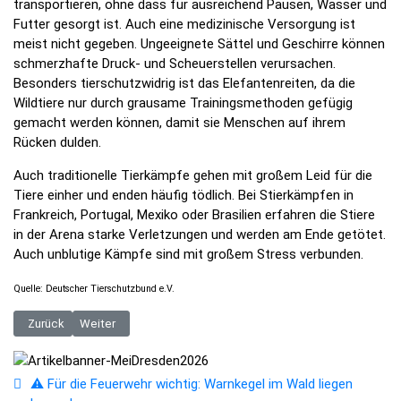
transportieren, ohne dass für ausreichend Pausen, Wasser und
Futter gesorgt ist. Auch eine medizinische Versorgung ist
meist nicht gegeben. Ungeeignete Sättel und Geschirre können
schmerzhafte Druck- und Scheuerstellen verursachen.
Besonders tierschutzwidrig ist das Elefantenreiten, da die
Wildtiere nur durch grausame Trainingsmethoden gefügig
gemacht werden können, damit sie Menschen auf ihrem
Rücken dulden.
Auch traditionelle Tierkämpfe gehen mit großem Leid für die
Tiere einher und enden häufig tödlich. Bei Stierkämpfen in
Frankreich, Portugal, Mexiko oder Brasilien erfahren die Stiere
in der Arena starke Verletzungen und werden am Ende getötet.
Auch unblutige Kämpfe sind mit großem Stress verbunden.
Quelle: Deutscher Tierschutzbund e.V.
Vorheriger Beitrag: Cool bleiben und entspannen - TASSO gibt Tipps für
Nächster Beitrag: DEKRA: Stressfrei in den Urlaub - Checklis
Zurück
Weiter
⚠️ Für die Feuerwehr wichtig: Warnkegel im Wald liegen