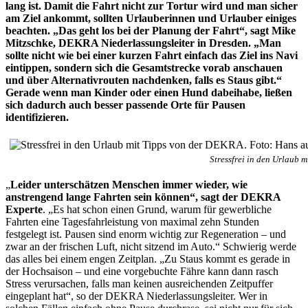
lang ist. Damit die Fahrt nicht zur Tortur wird und man sicher
am Ziel ankommt, sollten Urlauberinnen und Urlauber einiges
beachten. „Das geht los bei der Planung der Fahrt“, sagt Mike
Mitzschke, DEKRA Niederlassungsleiter in Dresden. „Man
sollte nicht wie bei einer kurzen Fahrt einfach das Ziel ins Navi
eintippen, sondern sich die Gesamtstrecke vorab anschauen
und über Alternativrouten nachdenken, falls es Staus gibt.“
Gerade wenn man Kinder oder einen Hund dabeihabe, ließen
sich dadurch auch besser passende Orte für Pausen
identifizieren.
Stressfrei in den Urlaub 
„
Leider unterschätzen Menschen immer wieder, wie
anstrengend lange Fahrten sein können“, sagt der DEKRA
Experte
. „Es hat schon einen Grund, warum für gewerbliche
Fahrten eine Tagesfahrleistung von maximal zehn Stunden
festgelegt ist. Pausen sind enorm wichtig zur Regeneration – und
zwar an der frischen Luft, nicht sitzend im Auto.“ Schwierig werde
das alles bei einem engen Zeitplan. „Zu Staus kommt es gerade in
der Hochsaison – und eine vorgebuchte Fähre kann dann rasch
Stress verursachen, falls man keinen ausreichenden Zeitpuffer
eingeplant hat“, so der DEKRA Niederlassungsleiter. Wer in