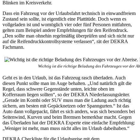
Blinken im Kreisverkehr.
Dass ein Fahrzeug vor der Urlaubsfahrt technisch in einwandfreiem
Zustand sein sollte, ist eigentlich eine Plattitüde. Doch wenn es
vollgeladen ist und womöglich vier oder fünf Personen mitfahren,
gelten zum Beispiel andere Empfehlungen für den Reifendruck.
„Den sollte man ohnehin regelmäßig überprüfen und sich nicht nur
auf die Reifendruckkontrollsysteme verlassen“, rät der DEKRA
Fachmann.
Wichtig ist die richtige Beladung des Fahrzeuges vor der A
Geht es in den Urlaub, ist das Fahrzeug rasch überladen. Auch
diesen Punkt sollte man im Auge behalten. „Und natürlich gilt die
Regel, dass schwere Gegenstände unten, leichte oben im
Kofferraum liegen sollten“, so der DEKRA Niederlassungsleiter.
„Gerade im Kombi oder SUV muss man die Ladung auch richtig
sichern, am besten mit Gepäcknetzen oder Spanngurten.“ Ist das
Auto dann vollgepackt, fährt es sich anders, was sich besonders bei
Seitenwind, Kurven und beim Bremsen bemerkbar macht. Gegen
das Überladen hat der DEKRA Experte eine einfache Empfehlung:
„Weniger ist mehr, man muss nicht alles im Urlaub dabeihaben.“
DEKRA Checkliste für die Urlaubsreise mit dem