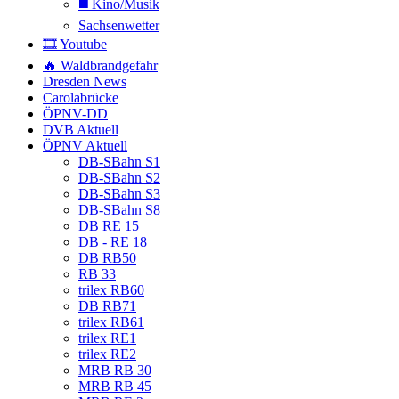
◼️ Kino/Musik
Sachsenwetter
🎞️ Youtube
🔥 Waldbrandgefahr
Dresden News
Carolabrücke
ÖPNV-DD
DVB Aktuell
ÖPNV Aktuell
DB-SBahn S1
DB-SBahn S2
DB-SBahn S3
DB-SBahn S8
DB RE 15
DB - RE 18
DB RB50
RB 33
trilex RB60
DB RB71
trilex RB61
trilex RE1
trilex RE2
MRB RB 30
MRB RB 45