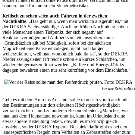
solchen Fällen einfach ohne Pause durchrase, sei nicht nur für sich,
sondern auch für andere ein Sicherheitsrisiko.
Kritisch zu sehen seien auch Fahrten in der zweiten
Nachthälfte
. „Das geht nur, wenn man wirklich ausgeruht ist,“ rät
der DEKRA Sachverständige. Auch am frühen Nachmittag haben
viele Menschen einen Tiefpunkt, der sich negativ auf
Reaktionsvermögen und Aufmerksamkeit auswirken kann.
„Grundsätzlich gilt bei Müdigkeit, sofort bei der nächsten
Möglichkeit eine Pause einzulegen, nicht noch länger
weiterzufahren, weil man womöglich bald da ist“, so der DEKRA
Niederlassungsleiter. Oft reiche schon ein kurzes Schläfchen, um
wieder einigermaßen fit zu werden. „Kaffee und Energy-Drinks
dagegen bewahren einen nur sehr kurzfristig vor dem Einschlafen.“
Vor der Reise sollt
Geht es mit dem Auto ins Ausland, sollte man sich vorab auch mit
den Bestimmungen zur dort erlaubten Höchstgeschwindigkeit
vertraut machen – und zu anderen Besonderheiten. „Manches, was
man aus dem Heimatland gewohnt ist, kann im Urlaubsland eine
etwas andere Bedeutung haben, obwohl es im Prinzip gleich
aussieht“, so der DEKRA Experte. Beispiele dafür gibt es bei den
landespezifischen Regeln zum Verhalten an Zebrastreifen oder zum