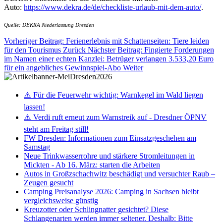
Auto:
https://www.dekra.de/de/checkliste-urlaub-mit-dem-auto/
.
Quelle: DEKRA Niederlassung Dresden
Vorheriger Beitrag: Ferienerlebnis mit Schattenseiten: Tiere leiden
für den Tourismus
Zurück
Nächster Beitrag: Fingierte Forderungen
im Namen einer echten Kanzlei: Betrüger verlangen 3.533,20 Euro
für ein angebliches Gewinnspiel-Abo
Weiter
⚠️ Für die Feuerwehr wichtig: Warnkegel im Wald liegen
lassen!
⚠️ Verdi ruft erneut zum Warnstreik auf - Dresdner ÖPNV
steht am Freitag still!
FW Dresden: Informationen zum Einsatzgeschehen am
Samstag
Neue Trinkwasserrohre und stärkere Stromleitungen in
Mickten - Ab 16. März: starten die Arbeiten
Autos in Großzschachwitz beschädigt und versuchter Raub –
Zeugen gesucht
Camping Preisanalyse 2026: Camping in Sachsen bleibt
vergleichsweise günstig
Kreuzotter oder Schlingnatter gesichtet? Diese
Schlangenarten werden immer seltener. Deshalb: Bitte