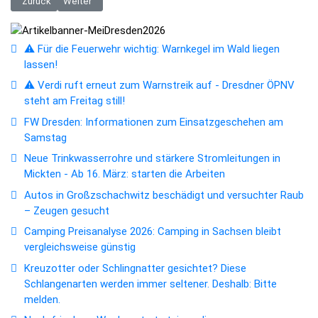
Vorheriger Beitrag: Neue Elberadweg-Piktogramme verbessern die Orie
Nächster Beitrag: Fahrplananpassung der Linien während de
Zurück
Weiter
⚠️ Für die Feuerwehr wichtig: Warnkegel im Wald liegen
lassen!
⚠️ Verdi ruft erneut zum Warnstreik auf - Dresdner ÖPNV
steht am Freitag still!
FW Dresden: Informationen zum Einsatzgeschehen am
Samstag
Neue Trinkwasserrohre und stärkere Stromleitungen in
Mickten - Ab 16. März: starten die Arbeiten
Autos in Großzschachwitz beschädigt und versuchter Raub
– Zeugen gesucht
Camping Preisanalyse 2026: Camping in Sachsen bleibt
vergleichsweise günstig
Kreuzotter oder Schlingnatter gesichtet? Diese
Schlangenarten werden immer seltener. Deshalb: Bitte
melden.