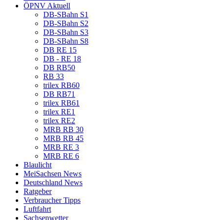
ÖPNV Aktuell
DB-SBahn S1
DB-SBahn S2
DB-SBahn S3
DB-SBahn S8
DB RE 15
DB - RE 18
DB RB50
RB 33
trilex RB60
DB RB71
trilex RB61
trilex RE1
trilex RE2
MRB RB 30
MRB RB 45
MRB RE 3
MRB RE 6
Blaulicht
MeiSachsen News
Deutschland News
Ratgeber
Verbraucher Tipps
Luftfahrt
Sachsenwetter