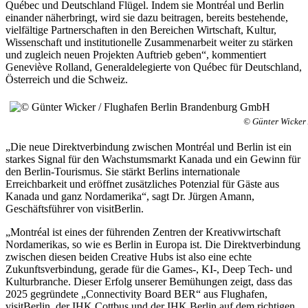
Québec und Deutschland Flügel. Indem sie Montréal und Berlin
einander näherbringt, wird sie dazu beitragen, bereits bestehende,
vielfältige Partnerschaften in den Bereichen Wirtschaft, Kultur,
Wissenschaft und institutionelle Zusammenarbeit weiter zu stärken
und zugleich neuen Projekten Auftrieb geben“, kommentiert
Geneviève Rolland, Generaldelegierte von Québec für Deutschland,
Österreich und die Schweiz.
© Günter Wicker
„Die neue Direktverbindung zwischen Montréal und Berlin ist ein
starkes Signal für den Wachstumsmarkt Kanada und ein Gewinn für
den Berlin-Tourismus. Sie stärkt Berlins internationale
Erreichbarkeit und eröffnet zusätzliches Potenzial für Gäste aus
Kanada und ganz Nordamerika“, sagt Dr. Jürgen Amann,
Geschäftsführer von visitBerlin.
„Montréal ist eines der führenden Zentren der Kreativwirtschaft
Nordamerikas, so wie es Berlin in Europa ist. Die Direktverbindung
zwischen diesen beiden Creative Hubs ist also eine echte
Zukunftsverbindung, gerade für die Games-, KI-, Deep Tech- und
Kulturbranche. Dieser Erfolg unserer Bemühungen zeigt, dass das
2025 gegründete „Connectivity Board BER“ aus Flughafen,
visitBerlin, der IHK Cottbus und der IHK Berlin auf dem richtigen