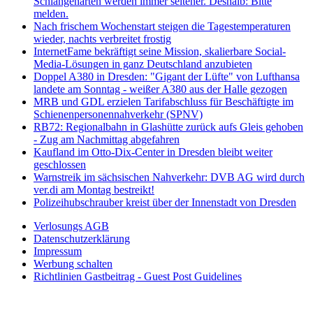
Schlangenarten werden immer seltener. Deshalb: Bitte
melden.
Nach frischem Wochenstart steigen die Tagestemperaturen
wieder, nachts verbreitet frostig
InternetFame bekräftigt seine Mission, skalierbare Social-
Media-Lösungen in ganz Deutschland anzubieten
Doppel A380 in Dresden: "Gigant der Lüfte" von Lufthansa
landete am Sonntag - weißer A380 aus der Halle gezogen
MRB und GDL erzielen Tarifabschluss für Beschäftigte im
Schienenpersonennahverkehr (SPNV)
RB72: Regionalbahn in Glashütte zurück aufs Gleis gehoben
- Zug am Nachmittag abgefahren
Kaufland im Otto-Dix-Center in Dresden bleibt weiter
geschlossen
Warnstreik im sächsischen Nahverkehr: DVB AG wird durch
ver.di am Montag bestreikt!
Polizeihubschrauber kreist über der Innenstadt von Dresden
Verlosungs AGB
Datenschutzerklärung
Impressum
Werbung schalten
Richtlinien Gastbeitrag - Guest Post Guidelines