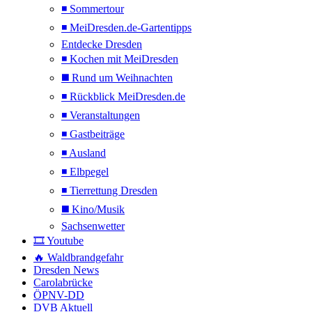
◾ Sommertour
◾ MeiDresden.de-Gartentipps
Entdecke Dresden
◾ Kochen mit MeiDresden
◼️ Rund um Weihnachten
◾ Rückblick MeiDresden.de
◾ Veranstaltungen
◾ Gastbeiträge
◾ Ausland
◾ Elbpegel
◾ Tierrettung Dresden
◼️ Kino/Musik
Sachsenwetter
🎞️ Youtube
🔥 Waldbrandgefahr
Dresden News
Carolabrücke
ÖPNV-DD
DVB Aktuell