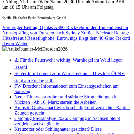
• Ablfug YUL am Di/Do/Sa um 20.30 Uhr mit Ankunft am BER
um 10.15 Uhr am Folgetag
Quelle: Flughafen Berlin Brandenburg GmbH
Vorheriger Beitrag: Qantas A380-Rückkehr in den Liniendienst im
Nonstop-Flug von Dresden nach Sydney
Zurück
Nächster Beitrag:
Hitzefrei auf Reiseflughöhe: Eurowings fliegt dem 40-Grad-Rekord
davon
Weiter
⚠️ Für die Feuerwehr wichtig: Warnkegel im Wald liegen
lassen!
⚠️ Verdi ruft erneut zum Warnstreik auf - Dresdner ÖPNV
steht am Freitag still!
FW Dresden: Informationen zum Einsatzgeschehen am
Samstag
Neue Trinkwasserrohre und stärkere Stromleitungen in
Mickten - Ab 16. März: starten die Arbeiten
Autos in Großzschachwitz beschädigt und versuchter Raub –
Zeugen gesucht
Camping Preisanalyse 2026: Camping in Sachsen bleibt
vergleichsweise günstig
Kreuzotter oder Schlingnatter gesichtet? Diese