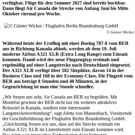
verfügbar. Flüge für den Sommer 2027 sind bereits buchbar.
Dann fliegt Air Canada die Strecke von Anfang Juni bis Mitte
Oktober viermal pro Woche.
© Günter Wicker
Während heute der Erstflug mit einer Boeing 787-8 vom BER
aus in Richtung Kanada abhob, werden ab dem 19. Juli
moderne Airbus A321 XLR (Extra Long Range) zum Einsatz
kommen. Damit wird der neue Flugzeugtyp erstmals und
regelmäßig auf einer Langstrecke nach Deutschland eingesetzt.
Der A321 XLR verfügt über 182 Sitzplätze, davon 14 in der
Business Class und 168 in der Economy-Class. Die Flugzeit vom
BER aus beträgt 8 Stunden und 40 Minuten, in der
Gegenrichtung ist man eine Stunde schneller.
„Wir freuen uns sehr, Air Canada am BER zu begrüßen. Mit
Montréal gewinnt der BER nicht nur ein weiteres attraktives
Reiseziel in Kanada, sondern eine interessante
Langstreckenverbindung“, sagt Aletta von Massenbach, Vorsitzende
der Geschäftsführung der Flughafen Berlin Brandenburg GmbH.
„Gleichzeitig freuen wir uns, dass auf der Strecke erstmals ein
Airbus A321 XLR im Linienbetrieb zum Einsatz kommen wird.
Das zeigt, wie innovative Technologien dazu beitragen,