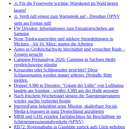
⚠️ Für die Feuerwehr wichtig: Warnkegel im Wald liegen
lassen!
⚠️ Verdi ruft erneut zum Warnstreik auf - Dresdner ÖPNV
steht am Freitag still!
FW Dresden: Informationen zum Einsatzgeschehen am
Samstag
Neue Trinkwasserrohre und stärkere Stromleitungen in
Mickten - Ab 16. März: starten die Arbeiten
Autos in Großzschachwitz beschädigt und versuchter Raub –
Zeugen gesucht
Camping Preisanalyse 2026: Camping in Sachsen bleibt
vergleichsweise günstig
Kreuzotter oder Schlingnatter gesichtet? Diese
Schlangenarten werden immer seltener. Deshalb: Bitte
melden.
Doppel A380 in Dresden: "Gigant der Lüfte" von Lufthansa
landete am Sonntag - weißer A380 aus der Halle gezogen
Nach frischem Wochenstart steigen die Tagestemperaturen
wieder, nachts verbreitet frostig
InternetFame bekräftigt seine Mission, skalierbare Social-
Media-Lösungen in ganz Deutschland anzubieten
MRB und GDL erzielen Tarifabschluss für Beschäftigte im
Schienenpersonennahverkehr (SPNV)
RB72: Regionalbahn in Glashütte zurück aufs Gleis gehoben