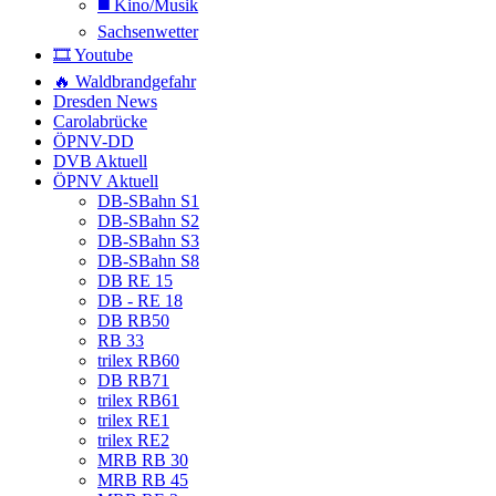
◼️ Kino/Musik
Sachsenwetter
🎞️ Youtube
🔥 Waldbrandgefahr
Dresden News
Carolabrücke
ÖPNV-DD
DVB Aktuell
ÖPNV Aktuell
DB-SBahn S1
DB-SBahn S2
DB-SBahn S3
DB-SBahn S8
DB RE 15
DB - RE 18
DB RB50
RB 33
trilex RB60
DB RB71
trilex RB61
trilex RE1
trilex RE2
MRB RB 30
MRB RB 45