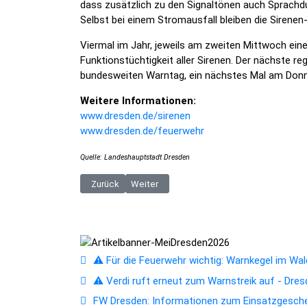
dass zusätzlich zu den Signaltönen auch Sprach
Selbst bei einem Stromausfall bleiben die Sirene
Viermal im Jahr, jeweils am zweiten Mittwoch ein
Funktionstüchtigkeit aller Sirenen. Der nächste r
bundesweiten Warntag, ein nächstes Mal am Donn
Weitere Informationen:
www.dresden.de/sirenen
www.dresden.de/feuerwehr
Quelle: Landeshauptstadt Dresden
Vorheriger Beitrag: Voten sie für ihren Favoriten der 
Nächster Beitrag: Neue Elberadweg-Piktog
Zurück
Weiter
⚠️ Für die Feuerwehr wichtig: Warnkegel im Wald
⚠️ Verdi ruft erneut zum Warnstreik auf - Dres
FW Dresden: Informationen zum Einsatzgesc