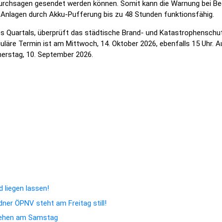
durchsagen gesendet werden können. Somit kann die Warnung bei Be
n-Anlagen durch Akku-Pufferung bis zu 48 Stunden funktionsfähig.
es Quartals, überprüft das städtische Brand- und Katastrophensch
eguläre Termin ist am Mittwoch, 14. Oktober 2026, ebenfalls 15 Uhr.
erstag, 10. September 2026.
"Neuen Carolabrücke" - Abstimmung noch bis 19. Juli möglich
ramme verbessern die Orientierung im Dresdner Stadtgebiet
 liegen lassen!
dner ÖPNV steht am Freitag still!
hehen am Samstag