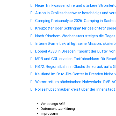
Neue Trinkwasserrohre und stärkere Stromleitun
Autos in Großzschachwitz beschädigt und ver
Camping Preisanalyse 2026: Camping in Sachsen
Kreuzotter oder Schlingnatter gesichtet? Dies
Nach frischem Wochenstart steigen die Tagest
InternetFame bekräftigt seine Mission, skalie
Doppel A380 in Dresden: "Gigant der Lüfte" vo
MRB und GDL erzielen Tarifabschluss für Bes
RB72: Regionalbahn in Glashütte zurück aufs 
Kaufland im Otto-Dix-Center in Dresden bleibt
Warnstreik im sächsischen Nahverkehr: DVB AG 
Polizeihubschrauber kreist über der Innenstad
Verlosungs AGB
Datenschutzerklärung
Impressum