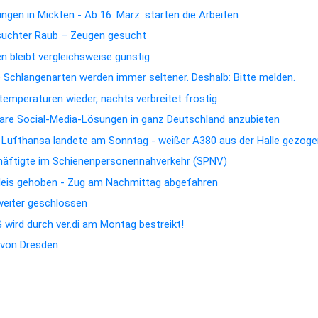
gen in Mickten - Ab 16. März: starten die Arbeiten
suchter Raub – Zeugen gesucht
 bleibt vergleichsweise günstig
e Schlangenarten werden immer seltener. Deshalb: Bitte melden.
emperaturen wieder, nachts verbreitet frostig
rbare Social-Media-Lösungen in ganz Deutschland anzubieten
n Lufthansa landete am Sonntag - weißer A380 aus der Halle gezog
chäftigte im Schienenpersonennahverkehr (SPNV)
Gleis gehoben - Zug am Nachmittag abgefahren
 weiter geschlossen
wird durch ver.di am Montag bestreikt!
t von Dresden