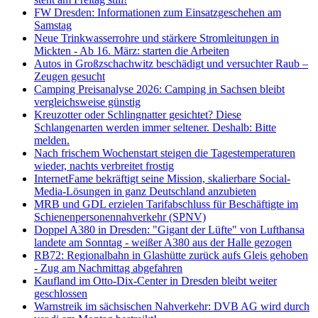
FW Dresden: Informationen zum Einsatzgeschehen am
Samstag
Neue Trinkwasserrohre und stärkere Stromleitungen in
Mickten - Ab 16. März: starten die Arbeiten
Autos in Großzschachwitz beschädigt und versuchter Raub –
Zeugen gesucht
Camping Preisanalyse 2026: Camping in Sachsen bleibt
vergleichsweise günstig
Kreuzotter oder Schlingnatter gesichtet? Diese
Schlangenarten werden immer seltener. Deshalb: Bitte
melden.
Nach frischem Wochenstart steigen die Tagestemperaturen
wieder, nachts verbreitet frostig
InternetFame bekräftigt seine Mission, skalierbare Social-
Media-Lösungen in ganz Deutschland anzubieten
MRB und GDL erzielen Tarifabschluss für Beschäftigte im
Schienenpersonennahverkehr (SPNV)
Doppel A380 in Dresden: "Gigant der Lüfte" von Lufthansa
landete am Sonntag - weißer A380 aus der Halle gezogen
RB72: Regionalbahn in Glashütte zurück aufs Gleis gehoben
- Zug am Nachmittag abgefahren
Kaufland im Otto-Dix-Center in Dresden bleibt weiter
geschlossen
Warnstreik im sächsischen Nahverkehr: DVB AG wird durch