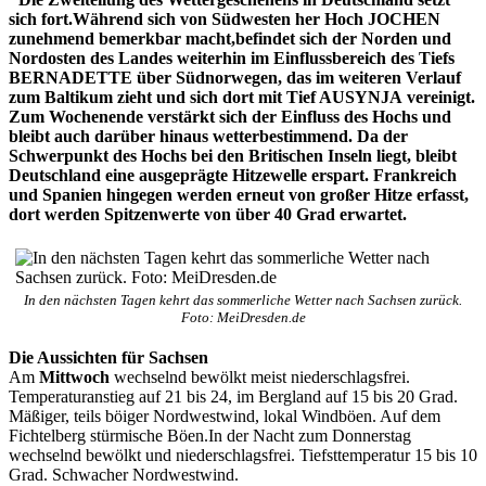
sich fort.Während sich von Südwesten her Hoch JOCHEN
zunehmend bemerkbar macht,befindet sich der Norden und
Nordosten des Landes weiterhin im Einflussbereich des Tiefs
BERNADETTE über Südnorwegen, das im weiteren Verlauf
zum Baltikum zieht und sich dort mit Tief AUSYNJA
vereinigt.
Zum Wochenende verstärkt sich der Einfluss des Hochs und
bleibt auch darüber hinaus wetterbestimmend. Da der
Schwerpunkt des Hochs bei den Britischen Inseln liegt, bleibt
Deutschland eine ausgeprägte Hitzewelle erspart. Frankreich
und Spanien hingegen werden erneut von großer Hitze erfasst,
dort werden Spitzenwerte von
über 40 Grad erwartet.
In den nächsten Tagen kehrt das sommerliche Wetter nach Sachsen zurück.
Foto: MeiDresden.de
Die Aussichten für Sachsen
Am
Mittwoch
wechselnd bewölkt meist niederschlagsfrei.
Temperaturanstieg auf 21 bis 24, im Bergland auf 15 bis 20 Grad.
Mäßiger, teils böiger Nordwestwind, lokal Windböen. Auf dem
Fichtelberg stürmische Böen.In der Nacht zum Donnerstag
wechselnd bewölkt und niederschlagsfrei. Tiefsttemperatur 15 bis 10
Grad. Schwacher Nordwestwind.