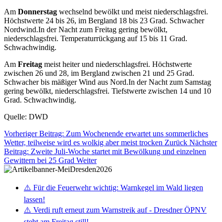
Am
Donnerstag
wechselnd bewölkt und meist niederschlagsfrei.
Höchstwerte 24 bis 26, im Bergland 18 bis 23 Grad. Schwacher
Nordwind.In der Nacht zum Freitag gering bewölkt,
niederschlagsfrei. Temperaturrückgang auf 15 bis 11 Grad.
Schwachwindig.
Am
Freitag
meist heiter und niederschlagsfrei. Höchstwerte
zwischen 26 und 28, im Bergland zwischen 21 und 25 Grad.
Schwacher bis mäßiger Wind aus Nord.In der Nacht zum Samstag
gering bewölkt, niederschlagsfrei. Tiefstwerte zwischen 14 und 10
Grad. Schwachwindig.
Quelle: DWD
Vorheriger Beitrag: Zum Wochenende erwartet uns sommerliches
Wetter, teilweise wird es wolkig aber meist trocken
Zurück
Nächster
Beitrag: Zweite Juli-Woche startet mit Bewölkung und einzelnen
Gewittern bei 25 Grad
Weiter
⚠️ Für die Feuerwehr wichtig: Warnkegel im Wald liegen
lassen!
⚠️ Verdi ruft erneut zum Warnstreik auf - Dresdner ÖPNV
steht am Freitag still!