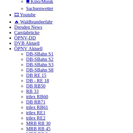
◼️ Kino/Musik
Sachsenwetter
🎞️ Youtube
🔥 Waldbrandgefahr
Dresden News
Carolabrücke
ÖPNV-DD
DVB Aktuell
ÖPNV Aktuell
DB-SBahn S1
DB-SBahn S2
DB-SBahn S3
DB-SBahn S8
DB RE 15
DB - RE 18
DB RB50
RB 33
trilex RB60
DB RB71
trilex RB61
trilex RE1
trilex RE2
MRB RB 30
MRB RB 45