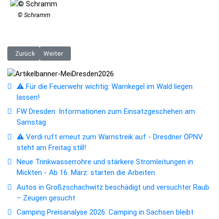
© Schramm
Vorheriger Beitrag: Deutscher Schachgipfel 2026 in Dresden: Wettkäm
Nächster Beitrag: Spielerischer Ferienspaß in Schloss & Park P
Zurück
Weiter
⚠️ Für die Feuerwehr wichtig: Warnkegel im Wald liegen
lassen!
FW Dresden: Informationen zum Einsatzgeschehen am
Samstag
⚠️ Verdi ruft erneut zum Warnstreik auf - Dresdner ÖPNV
steht am Freitag still!
Neue Trinkwasserrohre und stärkere Stromleitungen in
Mickten - Ab 16. März: starten die Arbeiten
Autos in Großzschachwitz beschädigt und versuchter Raub
– Zeugen gesucht
Camping Preisanalyse 2026: Camping in Sachsen bleibt