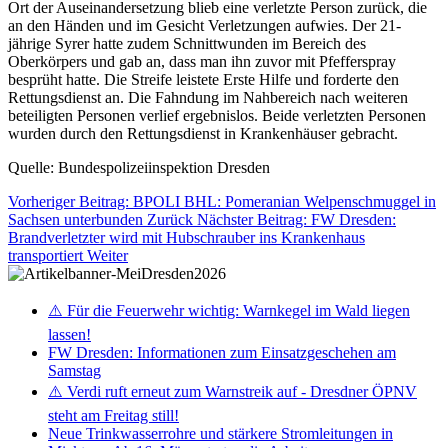
Ort der Auseinandersetzung blieb eine verletzte Person zurück, die
an den Händen und im Gesicht Verletzungen aufwies. Der 21-
jährige Syrer hatte zudem Schnittwunden im Bereich des
Oberkörpers und gab an, dass man ihn zuvor mit Pfefferspray
besprüht hatte. Die Streife leistete Erste Hilfe und forderte den
Rettungsdienst an. Die Fahndung im Nahbereich nach weiteren
beteiligten Personen verlief ergebnislos. Beide verletzten Personen
wurden durch den Rettungsdienst in Krankenhäuser gebracht.
Quelle: Bundespolizeiinspektion Dresden
Vorheriger Beitrag: BPOLI BHL: Pomeranian Welpenschmuggel in
Sachsen unterbunden
Zurück
Nächster Beitrag: FW Dresden:
Brandverletzter wird mit Hubschrauber ins Krankenhaus
transportiert
Weiter
⚠️ Für die Feuerwehr wichtig: Warnkegel im Wald liegen
lassen!
FW Dresden: Informationen zum Einsatzgeschehen am
Samstag
⚠️ Verdi ruft erneut zum Warnstreik auf - Dresdner ÖPNV
steht am Freitag still!
Neue Trinkwasserrohre und stärkere Stromleitungen in