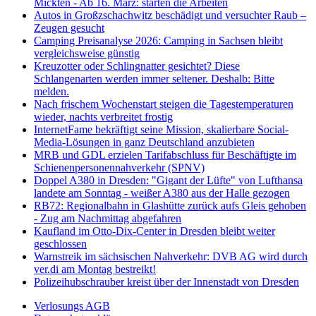
Mickten - Ab 16. März: starten die Arbeiten
Autos in Großzschachwitz beschädigt und versuchter Raub –
Zeugen gesucht
Camping Preisanalyse 2026: Camping in Sachsen bleibt
vergleichsweise günstig
Kreuzotter oder Schlingnatter gesichtet? Diese
Schlangenarten werden immer seltener. Deshalb: Bitte
melden.
Nach frischem Wochenstart steigen die Tagestemperaturen
wieder, nachts verbreitet frostig
InternetFame bekräftigt seine Mission, skalierbare Social-
Media-Lösungen in ganz Deutschland anzubieten
MRB und GDL erzielen Tarifabschluss für Beschäftigte im
Schienenpersonennahverkehr (SPNV)
Doppel A380 in Dresden: "Gigant der Lüfte" von Lufthansa
landete am Sonntag - weißer A380 aus der Halle gezogen
RB72: Regionalbahn in Glashütte zurück aufs Gleis gehoben
- Zug am Nachmittag abgefahren
Kaufland im Otto-Dix-Center in Dresden bleibt weiter
geschlossen
Warnstreik im sächsischen Nahverkehr: DVB AG wird durch
ver.di am Montag bestreikt!
Polizeihubschrauber kreist über der Innenstadt von Dresden
Verlosungs AGB