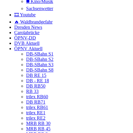
◼️ Kino/Musik
Sachsenwetter
🎞️ Youtube
🔥 Waldbrandgefahr
Dresden News
Carolabrücke
ÖPNV-DD
DVB Aktuell
ÖPNV Aktuell
DB-SBahn S1
DB-SBahn S2
DB-SBahn S3
DB-SBahn S8
DB RE 15
DB - RE 18
DB RB50
RB 33
trilex RB60
DB RB71
trilex RB61
trilex RE1
trilex RE2
MRB RB 30
MRB RB 45