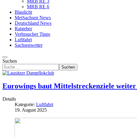
MRB RE 3
MRB RE 6
Blaulicht
MeiSachsen News
Deutschland News
Ratgeber
Verbraucher Tipps
Luftfahrt
Sachsenwetter
Suchen
Suchen
Eurowings baut Mittelstreckenziele weiter
Details
Kategorie:
Luftfahrt
19. August 2025