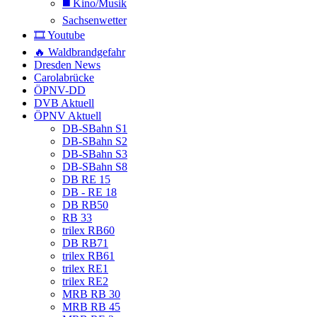
◼️ Kino/Musik
Sachsenwetter
🎞️ Youtube
🔥 Waldbrandgefahr
Dresden News
Carolabrücke
ÖPNV-DD
DVB Aktuell
ÖPNV Aktuell
DB-SBahn S1
DB-SBahn S2
DB-SBahn S3
DB-SBahn S8
DB RE 15
DB - RE 18
DB RB50
RB 33
trilex RB60
DB RB71
trilex RB61
trilex RE1
trilex RE2
MRB RB 30
MRB RB 45