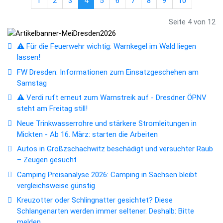
1
2
3
4
5
6
7
8
9
10
Seite 4 von 12
⚠️ Für die Feuerwehr wichtig: Warnkegel im Wald liegen
lassen!
FW Dresden: Informationen zum Einsatzgeschehen am
Samstag
⚠️ Verdi ruft erneut zum Warnstreik auf - Dresdner ÖPNV
steht am Freitag still!
Neue Trinkwasserrohre und stärkere Stromleitungen in
Mickten - Ab 16. März: starten die Arbeiten
Autos in Großzschachwitz beschädigt und versuchter Raub
– Zeugen gesucht
Camping Preisanalyse 2026: Camping in Sachsen bleibt
vergleichsweise günstig
Kreuzotter oder Schlingnatter gesichtet? Diese
Schlangenarten werden immer seltener. Deshalb: Bitte
melden.