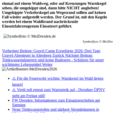
einmal auf einem Waldweg, oder auf Kreuzungen Warnkegel
sehen, die umgekippt sind, dann bitte NICHT augheben!
Umgekippte Verkehrskegel am Wegesrand sollten auf keinen
Fall wieder aufgestellt werden. Der Grund ist, mit den Kegeln
werden bei einem Waldbrand nachrückende
Einsatzfahrzeugezum Einsatzort geführt.
Symbolfoto © MeiDre
Vorheriger Beitrag: Gravel Camp Erzgebirge 2026: Drei Tage
Gravel-Abenteuer in Altenberg
Zurück
Nächster Beitrag:
Trinkwassertalsperren sind keine Badeseen - Schützen Sie unser
wichtigstes Lebensmittel
Weiter
⚠️ Für die Feuerwehr wichtig: Warnkegel im Wald liegen
lassen!
⚠️ Verdi ruft erneut zum Warnstreik auf - Dresdner ÖPNV
steht am Freitag still!
FW Dresden: Informationen zum Einsatzgeschehen am
Samstag
Neue Trinkwasserrohre und stärkere Stromleitungen in