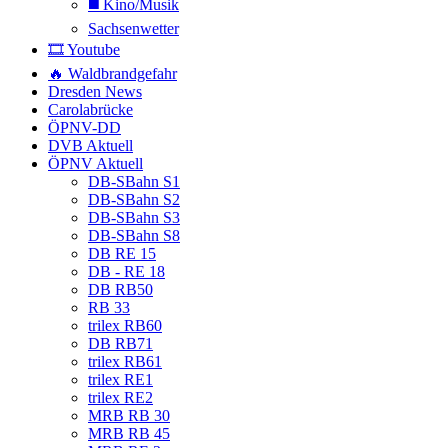
◼️ Kino/Musik
Sachsenwetter
🎞️ Youtube
🔥 Waldbrandgefahr
Dresden News
Carolabrücke
ÖPNV-DD
DVB Aktuell
ÖPNV Aktuell
DB-SBahn S1
DB-SBahn S2
DB-SBahn S3
DB-SBahn S8
DB RE 15
DB - RE 18
DB RB50
RB 33
trilex RB60
DB RB71
trilex RB61
trilex RE1
trilex RE2
MRB RB 30
MRB RB 45