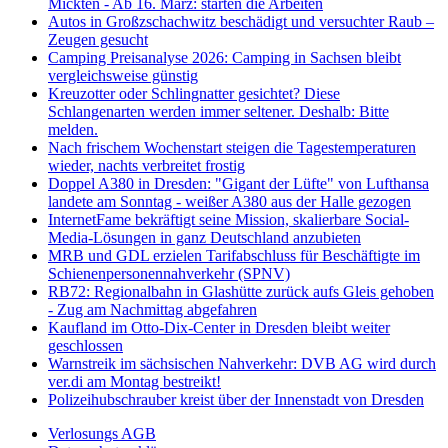
Mickten - Ab 16. März: starten die Arbeiten
Autos in Großzschachwitz beschädigt und versuchter Raub –
Zeugen gesucht
Camping Preisanalyse 2026: Camping in Sachsen bleibt
vergleichsweise günstig
Kreuzotter oder Schlingnatter gesichtet? Diese
Schlangenarten werden immer seltener. Deshalb: Bitte
melden.
Nach frischem Wochenstart steigen die Tagestemperaturen
wieder, nachts verbreitet frostig
Doppel A380 in Dresden: "Gigant der Lüfte" von Lufthansa
landete am Sonntag - weißer A380 aus der Halle gezogen
InternetFame bekräftigt seine Mission, skalierbare Social-
Media-Lösungen in ganz Deutschland anzubieten
MRB und GDL erzielen Tarifabschluss für Beschäftigte im
Schienenpersonennahverkehr (SPNV)
RB72: Regionalbahn in Glashütte zurück aufs Gleis gehoben
- Zug am Nachmittag abgefahren
Kaufland im Otto-Dix-Center in Dresden bleibt weiter
geschlossen
Warnstreik im sächsischen Nahverkehr: DVB AG wird durch
ver.di am Montag bestreikt!
Polizeihubschrauber kreist über der Innenstadt von Dresden
Verlosungs AGB