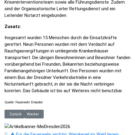
Kriseninterventionsteam sowie alle Führungsdienste. Zudem
sind der Organisatorische Leiter Rettungsdienst und ein
Leitender Notarzt eingebunden.
Zusatz:
Insgesamt wurden 15 Menschen durch die Einsatzkräfte
gerettet. Neun Personen wurden mit dem Verdacht auf
Rauchgasvergiftungen in umliegende Krankenhäuser
transportiert. Die übrigen Bewohnerinnen und Bewohner fanden
vorübergehend bei Freunden, Bekannten beziehungsweise
Familienangehörigen Unterkunft. Drei Personen wurden mit
einem Bus der Dresdner Verkehrsbetriebe in eine
Notunterkunft gebracht, in der sie die Nacht verbringen
konnten. Das Gebäude ist bis auf Weiteres nicht benutzbar.
Quelle: Feuerwehr Dresden
Vorheriger Beitrag: BPOLI BHL: Fahndungsreiches Wochenende am Gre
Nächster Beitrag: FW Dresden: Informationen zum Einsatz
Zurück
Weiter
⚠️ Für die Feuerwehr wichtig: Warnkegel im Wald liegen