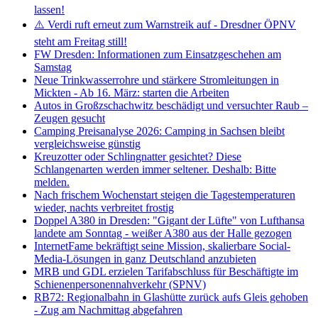
lassen!
⚠️ Verdi ruft erneut zum Warnstreik auf - Dresdner ÖPNV
steht am Freitag still!
FW Dresden: Informationen zum Einsatzgeschehen am
Samstag
Neue Trinkwasserrohre und stärkere Stromleitungen in
Mickten - Ab 16. März: starten die Arbeiten
Autos in Großzschachwitz beschädigt und versuchter Raub –
Zeugen gesucht
Camping Preisanalyse 2026: Camping in Sachsen bleibt
vergleichsweise günstig
Kreuzotter oder Schlingnatter gesichtet? Diese
Schlangenarten werden immer seltener. Deshalb: Bitte
melden.
Nach frischem Wochenstart steigen die Tagestemperaturen
wieder, nachts verbreitet frostig
Doppel A380 in Dresden: "Gigant der Lüfte" von Lufthansa
landete am Sonntag - weißer A380 aus der Halle gezogen
InternetFame bekräftigt seine Mission, skalierbare Social-
Media-Lösungen in ganz Deutschland anzubieten
MRB und GDL erzielen Tarifabschluss für Beschäftigte im
Schienenpersonennahverkehr (SPNV)
RB72: Regionalbahn in Glashütte zurück aufs Gleis gehoben
- Zug am Nachmittag abgefahren