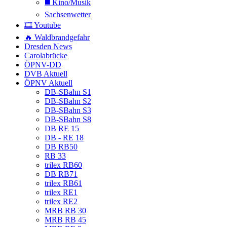
◼️ Kino/Musik
Sachsenwetter
🎞️ Youtube
🔥 Waldbrandgefahr
Dresden News
Carolabrücke
ÖPNV-DD
DVB Aktuell
ÖPNV Aktuell
DB-SBahn S1
DB-SBahn S2
DB-SBahn S3
DB-SBahn S8
DB RE 15
DB - RE 18
DB RB50
RB 33
trilex RB60
DB RB71
trilex RB61
trilex RE1
trilex RE2
MRB RB 30
MRB RB 45