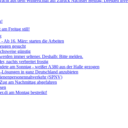
 wacht aus dem Winterschlaf auf
Zurück
Nächster Beitrag: Dresden inve
n!
am Freitag still!
g
- Ab 16. März: starten die Arbeiten
Zeugen gesucht
ichsweise günstig
 werden immer seltener. Deshalb: Bitte melden.
, nachts verbreitet frostig
ndete am Sonntag - weißer A380 aus der Halle gezogen
ia-Lösungen in ganz Deutschland anzubieten
chienenpersonennahverkehr (SPNV)
- Zug am Nachmittag abgefahren
ssen
r.di am Montag bestreikt!