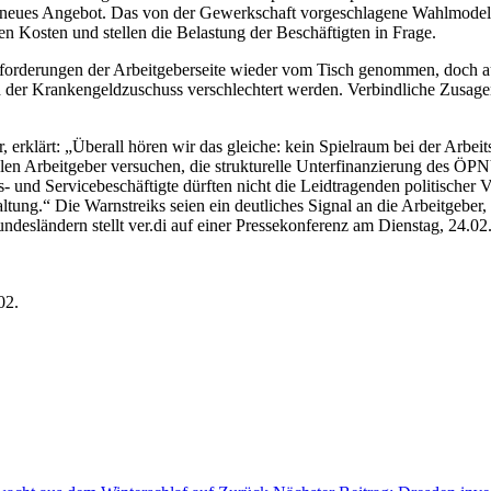
neues Angebot. Das von der Gewerkschaft vorgeschlagene Wahlmodell z
en Kosten und stellen die Belastung der Beschäftigten in Frage.
orderungen der Arbeitgeberseite wieder vom Tisch genommen, doch auch
nd der Krankengeldzuschuss verschlechtert werden. Verbindliche Zusage
 erklärt: „Überall hören wir das gleiche: kein Spielraum bei der Arbei
en Arbeitgeber versuchen, die strukturelle Unterfinanzierung des ÖP
s- und Servicebeschäftigte dürften nicht die Leidtragenden politischer
ltung.“ Die Warnstreiks seien ein deutliches Signal an die Arbeitgeber
undesländern stellt ver.di auf einer Pressekonferenz am Dienstag, 24.
:
02.