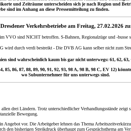
korte und Zeiträume unterscheiden sich je nach Region und Betri
ebe sind im Anhang an diese Pressemitteilung zu finden.
e Dresdener Verkehrsbetriebe am Freitag, 27.02.2026 z
m VVO sind NICHT betroffen. S-Bahnen, Regionalzüge und -busse sow
wird durch verdi bestreikt - Die DVB AG kann selber nicht zum Strei
ien sind wahrscheinlich kaum bis gar nicht unterwegs: 61, 62, 63, 
 84, 85, 86, 87, 88, 89, 90, 91, 92, 93, 98 A, 98 B, 98 C, EV 12) könnt
wo Subunternehmer für uns unterwegs sind.
 allen drei Ländern. Trotz unterschiedlicher Verhandlungsstände zeigt 
stanzielle Bewegung.
in Angebot vor. Die Arbeitgeber lehnen das Thema Arbeitszeitverkürz
durch den bisherigen Streikdruck überhaupt zum Gesprächsthema am Ver