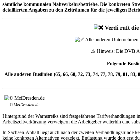
sämtliche kommunalen Nahverkehrsbetriebe. Die konkreten Strei
detaillierten Angaben zu den Zeiträumen für die jeweiligen Betri
Verdi ruft di
Alle anderen Unternehmen i
⚠️ Hinweis: Die DVB AG 
Folgende Buslin
Alle anderen Buslinien (65, 66, 68, 72, 73, 74, 77, 78, 79, 81, 83,
© MeiDresden.de
Hintergrund der Warnstreiks sind festgefahrene Tarifverhandlungen in
Arbeitszeitverkürzung verweigern die Arbeitgeber weiterhin eine sub
In Sachsen-Anhalt liegt auch nach der zweiten Verhandlungsrunde ke
keine konkreten Alternativen vorgelegt. Entlastung wurde dort erst 