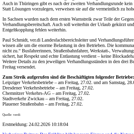
Auch in Thüringen gibt es nach der zweiten Verhandlungsrunde kein 
Statt Lösungen vorzulegen, verweisen sie auf die vermeintlich zu hoh
In Sachsen wurden nach dem ersten Warnstreik zwar Teile der Gegenf
Verhandlungsbereitschaft. Auch soll weiterhin der Urlaub gekürzt u
Entgeltkopplung fehlen weiterhin.
Paul Schmidt, ver.di Landesfachbereichsleiter und Verhandlungsführer,
wissen alle um die enorme Belastung in den Betrieben. Die kommunal
nicht zu.“ Busfahrerinnen, Straßenbahnfahrer, Werkstatt-, Verwaltung
sichert, hat Respekt und echte Entlastung verdient – keine Blockadeha
Weitere Details zu den jeweiligen Verhandlungsständen in den drei B
Freitag versendet.
Zum Streik aufgerufen sind die Beschäftigten folgender Betriebe
Leipziger Verkehrsbetriebe – am Freitag, 27.02. und am Samstag, 28.
Dresdener Verkehrsbetriebe – am Freitag, 27.02.
Chemnitzer Verkehrs-AG – am Freitag, 27.02.
Stadtverkehr Zwickau – am Freitag, 27.02.
Plauener Straßenbahn – am Freitag, 27.02.
Quelle: verdi
Erstmeldung: 24.02.2026 10:18:04