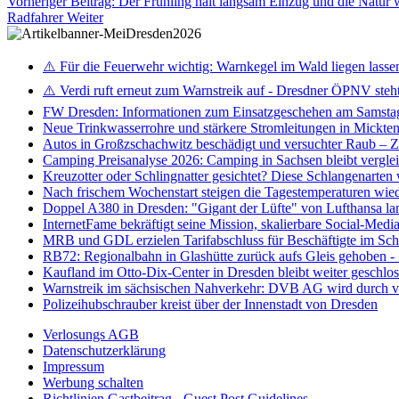
Vorheriger Beitrag: Der Frühling hält langsam Einzug und die Natur
Radfahrer
Weiter
⚠️ Für die Feuerwehr wichtig: Warnkegel im Wald liegen lasse
⚠️ Verdi ruft erneut zum Warnstreik auf - Dresdner ÖPNV steht 
FW Dresden: Informationen zum Einsatzgeschehen am Samsta
Neue Trinkwasserrohre und stärkere Stromleitungen in Mickten 
Autos in Großzschachwitz beschädigt und versuchter Raub – 
Camping Preisanalyse 2026: Camping in Sachsen bleibt vergle
Kreuzotter oder Schlingnatter gesichtet? Diese Schlangenarten
Nach frischem Wochenstart steigen die Tagestemperaturen wieder
Doppel A380 in Dresden: "Gigant der Lüfte" von Lufthansa la
InternetFame bekräftigt seine Mission, skalierbare Social-Med
MRB und GDL erzielen Tarifabschluss für Beschäftigte im S
RB72: Regionalbahn in Glashütte zurück aufs Gleis gehoben 
Kaufland im Otto-Dix-Center in Dresden bleibt weiter geschlo
Warnstreik im sächsischen Nahverkehr: DVB AG wird durch ve
Polizeihubschrauber kreist über der Innenstadt von Dresden
Verlosungs AGB
Datenschutzerklärung
Impressum
Werbung schalten
Richtlinien Gastbeitrag - Guest Post Guidelines