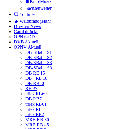
◼️ Kino/Musik
Sachsenwetter
🎞️ Youtube
🔥 Waldbrandgefahr
Dresden News
Carolabrücke
ÖPNV-DD
DVB Aktuell
ÖPNV Aktuell
DB-SBahn S1
DB-SBahn S2
DB-SBahn S3
DB-SBahn S8
DB RE 15
DB - RE 18
DB RB50
RB 33
trilex RB60
DB RB71
trilex RB61
trilex RE1
trilex RE2
MRB RB 30
MRB RB 45