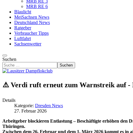
MRB RE 3
MRB RE 6
Blaulicht
MeiSachsen News
Deutschland News
Ratgeber
Verbraucher Tipps
Luftfahrt
Sachsenwetter
Suchen
Suchen
⚠️ Verdi ruft erneut zum Warnstreik auf -
Details
Kategorie:
Dresden News
27. Februar 2026
Arbeitgeber blockieren Entlastung – Beschäftigte erhöhen den
Thüringen.
Zwischen dem 26. Februar und dem 1. März 2026 kommt es in a