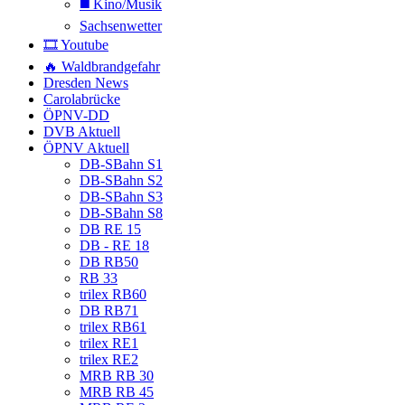
◼️ Kino/Musik
Sachsenwetter
🎞️ Youtube
🔥 Waldbrandgefahr
Dresden News
Carolabrücke
ÖPNV-DD
DVB Aktuell
ÖPNV Aktuell
DB-SBahn S1
DB-SBahn S2
DB-SBahn S3
DB-SBahn S8
DB RE 15
DB - RE 18
DB RB50
RB 33
trilex RB60
DB RB71
trilex RB61
trilex RE1
trilex RE2
MRB RB 30
MRB RB 45