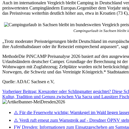
Auch im internationalen Vergleich bleibt Camping in Deutschland ve
preiswertesten Campingländern Europas.Gegenüber dem Vorjahr steige
das Preisniveau weiterhin deutlich höher aus, etwa in Kroatien (73 €),
Campingurlaub in Sachsen bleibt i
„Trotz moderater Preissteigerungen bleibt Deutschland im europäische
ihre Aufenthaltsdauer oder ihr Reiseziel entsprechend anpassen“, 
MethodeDie PiNCAMP Preisanalyse 2026 basiert auf den ausgewiesen
Urlaubsländern deutscher Camper. Grundlage der Berechnung ist der 
Wohnwagen mit Zugfahrzeug; Zeltplätze wurden nicht berücksichtigt.
Norwegen, die Schweiz und das Vereinigte Königreich.* Stadtstaaten 
Quelle: ADAC Sachsen e.V,
Vorheriger Beitrag: Kreuzotter oder Schlingnatter gesichtet? Diese S
Kultur, Tradition und Genuss zwischen Via Sacra und Lausitzer Fis
⚠️ Für die Feuerwehr wichtig: Warnkegel im Wald liegen lasse
⚠️ Verdi ruft erneut zum Warnstreik auf - Dresdner ÖPNV steht 
FW Dresden: Informationen zum Einsatzgeschehen am Samsta