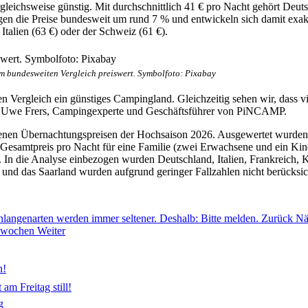
rgleichsweise günstig. Mit durchschnittlich 41 € pro Nacht gehört De
n die Preise bundesweit um rund 7 % und entwickeln sich damit exakt 
 Italien (63 €) oder der Schweiz (61 €).
m bundesweiten Vergleich preiswert. Symbolfoto: Pixabay
n Vergleich ein günstiges Campingland. Gleichzeitig sehen wir, dass v
sagt Uwe Frers, Campingexperte und Geschäftsführer von PiNCAMP.
en Übernachtungspreisen der Hochsaison 2026. Ausgewertet wurden d
Gesamtpreis pro Nacht für eine Familie (zwei Erwachsene und ein Kind
 In die Analyse einbezogen wurden Deutschland, Italien, Frankreich, 
und das Saarland wurden aufgrund geringer Fallzahlen nicht berücksich
chlangenarten werden immer seltener. Deshalb: Bitte melden.
Zurück
Nä
chwochen
Weiter
n!
am Freitag still!
g