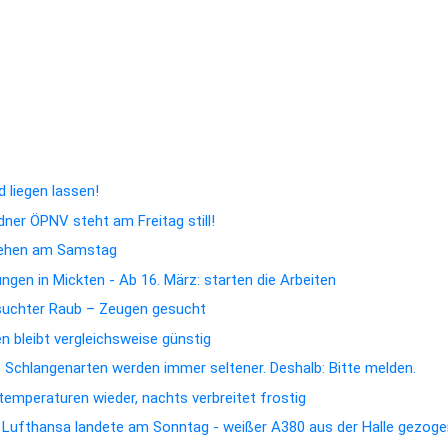
weite Mobilfunk-Messwoche ruft zum Mitmachen auf
ht nur im Urlaub
 liegen lassen!
dner ÖPNV steht am Freitag still!
hehen am Samstag
gen in Mickten - Ab 16. März: starten die Arbeiten
suchter Raub – Zeugen gesucht
 bleibt vergleichsweise günstig
e Schlangenarten werden immer seltener. Deshalb: Bitte melden.
emperaturen wieder, nachts verbreitet frostig
n Lufthansa landete am Sonntag - weißer A380 aus der Halle gezog