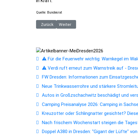
in Kraft.
Quelle: Bundesrat
Vorheriger Beitrag: Check dein Netz: Zweite bundes
Nächster Beitrag: Straßenkatzen gibt es nic
Zurück
Weiter
⚠️ Für die Feuerwehr wichtig: Warnkegel im Wald
⚠️ Verdi ruft erneut zum Warnstreik auf - Dres
FW Dresden: Informationen zum Einsatzgesc
Neue Trinkwasserrohre und stärkere Stromleitun
Autos in Großzschachwitz beschädigt und ver
Camping Preisanalyse 2026: Camping in Sachsen
Kreuzotter oder Schlingnatter gesichtet? Dies
Nach frischem Wochenstart steigen die Tagest
Doppel A380 in Dresden: "Gigant der Lüfte" vo