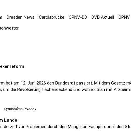
hr
Dresden News
Carolabrücke
ÖPNV-DD
DVB Aktuell
ÖPNV 
senwetter
hekenreform
 hat am 12. Juni 2026 den Bundesrat passiert. Mit dem Gesetz mö
, um die Bevölkerung flächendeckend und wohnortnah mit Arzneimit
Symbolfoto Pixabay
em Lande
en derzeit vor Problemen durch den Mangel an Fachpersonal, den Stru