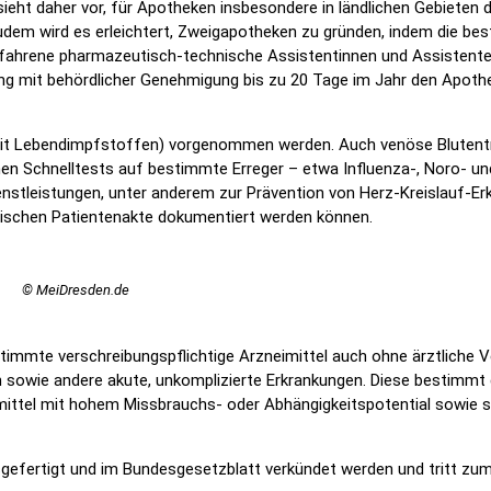
ieht daher vor, für Apotheken insbesondere in ländlichen Gebieten 
udem wird es erleichtert, Zweigapotheken zu gründen, indem die be
erfahrene pharmazeutisch-technische Assistentinnen und Assistente
ng mit behördlicher Genehmigung bis zu 20 Tage im Jahr den Apoth
mit Lebendimpfstoffen) vorgenommen werden. Auch venöse Blutent
 Schnelltests auf bestimmte Erreger – etwa Influenza-, Noro- und
tleistungen, unter anderem zur Prävention von Herz-Kreislauf-Erk
onischen Patientenakte dokumentiert werden können.
© MeiDresden.de
mmte verschreibungspflichtige Arzneimittel auch ohne ärztliche Ve
 sowie andere akute, unkomplizierte Erkrankungen. Diese bestimmt
ttel mit hohem Missbrauchs- oder Abhängigkeitspotential sowie sy
efertigt und im Bundesgesetzblatt verkündet werden und tritt zu