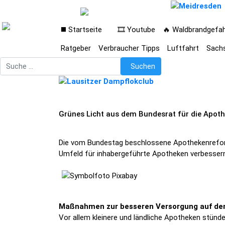
◼️ Startseite
🎞️ Youtube
🔥 Waldbrandgefa
Ratgeber
Verbraucher Tipps
Luftfahrt
Sach
Suchen
Suchen
Grünes Licht aus dem Bundesrat für die Apot
Die vom Bundestag beschlossene Apothekenreform
Umfeld für inhabergeführte Apotheken verbessern
Maßnahmen zur besseren Versorgung auf d
Vor allem kleinere und ländliche Apotheken stünd