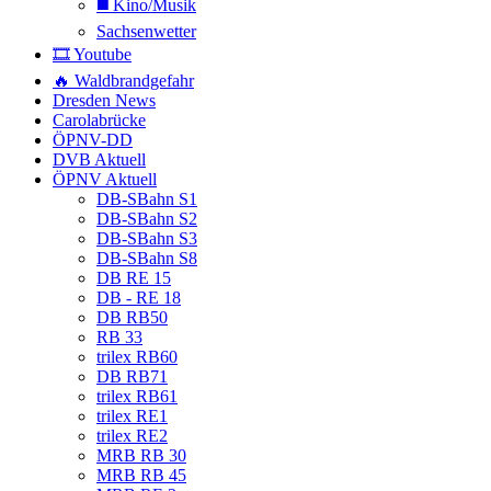
◼️ Kino/Musik
Sachsenwetter
🎞️ Youtube
🔥 Waldbrandgefahr
Dresden News
Carolabrücke
ÖPNV-DD
DVB Aktuell
ÖPNV Aktuell
DB-SBahn S1
DB-SBahn S2
DB-SBahn S3
DB-SBahn S8
DB RE 15
DB - RE 18
DB RB50
RB 33
trilex RB60
DB RB71
trilex RB61
trilex RE1
trilex RE2
MRB RB 30
MRB RB 45