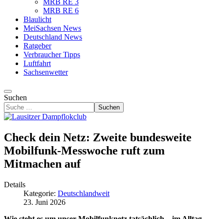
MRB RE 3
MRB RE 6
Blaulicht
MeiSachsen News
Deutschland News
Ratgeber
Verbraucher Tipps
Luftfahrt
Sachsenwetter
Suchen
Suchen
Check dein Netz: Zweite bundesweite
Mobilfunk-Messwoche ruft zum
Mitmachen auf
Details
Kategorie:
Deutschlandweit
23. Juni 2026
Wie steht es um unser Mobilfunknetz tatsächlich – im Alltag,