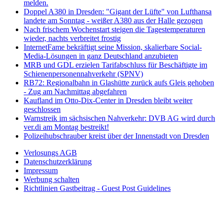
melden.
Doppel A380 in Dresden: "Gigant der Lüfte" von Lufthansa
landete am Sonntag - weißer A380 aus der Halle gezogen
Nach frischem Wochenstart steigen die Tagestemperaturen
wieder, nachts verbreitet frostig
InternetFame bekräftigt seine Mission, skalierbare Social-
Media-Lösungen in ganz Deutschland anzubieten
MRB und GDL erzielen Tarifabschluss für Beschäftigte im
Schienenpersonennahverkehr (SPNV)
RB72: Regionalbahn in Glashütte zurück aufs Gleis gehoben
- Zug am Nachmittag abgefahren
Kaufland im Otto-Dix-Center in Dresden bleibt weiter
geschlossen
Warnstreik im sächsischen Nahverkehr: DVB AG wird durch
ver.di am Montag bestreikt!
Polizeihubschrauber kreist über der Innenstadt von Dresden
Verlosungs AGB
Datenschutzerklärung
Impressum
Werbung schalten
Richtlinien Gastbeitrag - Guest Post Guidelines