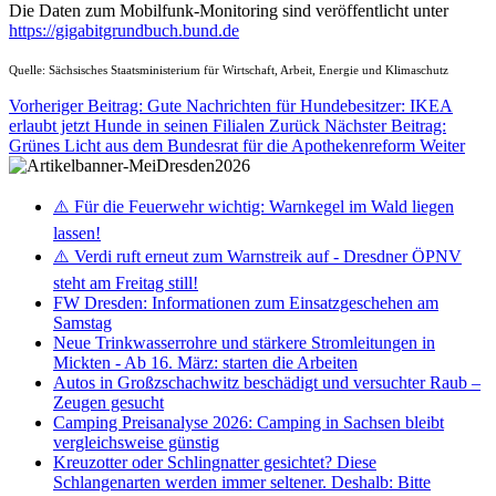
Die Daten zum Mobilfunk-Monitoring sind veröffentlicht unter
https://gigabitgrundbuch.bund.de
Quelle: Sächsisches Staatsministerium für Wirtschaft, Arbeit, Energie und Klimaschutz
Vorheriger Beitrag: Gute Nachrichten für Hundebesitzer: IKEA
erlaubt jetzt Hunde in seinen Filialen
Zurück
Nächster Beitrag:
Grünes Licht aus dem Bundesrat für die Apothekenreform
Weiter
⚠️ Für die Feuerwehr wichtig: Warnkegel im Wald liegen
lassen!
⚠️ Verdi ruft erneut zum Warnstreik auf - Dresdner ÖPNV
steht am Freitag still!
FW Dresden: Informationen zum Einsatzgeschehen am
Samstag
Neue Trinkwasserrohre und stärkere Stromleitungen in
Mickten - Ab 16. März: starten die Arbeiten
Autos in Großzschachwitz beschädigt und versuchter Raub –
Zeugen gesucht
Camping Preisanalyse 2026: Camping in Sachsen bleibt
vergleichsweise günstig
Kreuzotter oder Schlingnatter gesichtet? Diese
Schlangenarten werden immer seltener. Deshalb: Bitte