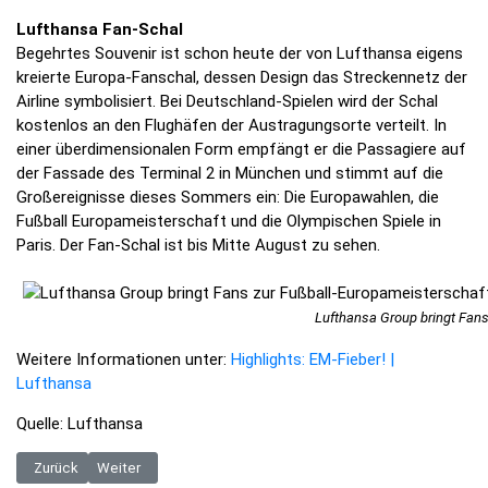
Lufthansa Fan-Schal
Begehrtes Souvenir ist schon heute der von Lufthansa eigens
kreierte Europa-Fanschal, dessen Design das Streckennetz der
Airline symbolisiert. Bei Deutschland-Spielen wird der Schal
kostenlos an den Flughäfen der Austragungsorte verteilt. In
einer überdimensionalen Form empfängt er die Passagiere auf
der Fassade des Terminal 2 in München und stimmt auf die
Großereignisse dieses Sommers ein: Die Europawahlen, die
Fußball Europameisterschaft und die Olympischen Spiele in
Paris. Der Fan-Schal ist bis Mitte August zu sehen.
Lufthansa Group bringt Fan
Weitere Informationen unter:
Highlights: EM-Fieber! |
Lufthansa
Quelle: Lufthansa
Vorheriger Beitrag: Ab 12,99 Euro: Der Super Sparpreis für kurze Strec
Nächster Beitrag: HZA-DD: Zoll stellt zahlreiche Verstöße 
Zurück
Weiter