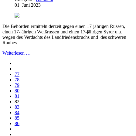
01. Juni 2023
Die Behörden ermitteln derzeit gegen einen 17-jährigen Russen,
einen 17-jährigen Weißrussen und einen 17-jährigen Syrer u.a.
wegen des Verdachts des Landfriedensbruchs und des schweren
Raubes
Weiterlesen …
77
78
79
80
81
82
83
84
85
86