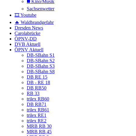
◼️ Kino/Musik
Sachsenwetter
🎞️ Youtube
🔥 Waldbrandgefahr
Dresden News
Carolabrücke
ÖPNV-DD
DVB Aktuell
ÖPNV Aktuell
DB-SBahn S1
DB-SBahn S2
DB-SBahn S3
DB-SBahn S8
DB RE 15
DB - RE 18
DB RB50
RB 33
trilex RB60
DB RB71
trilex RB61
trilex RE1
trilex RE2
MRB RB 30
MRB RB 45