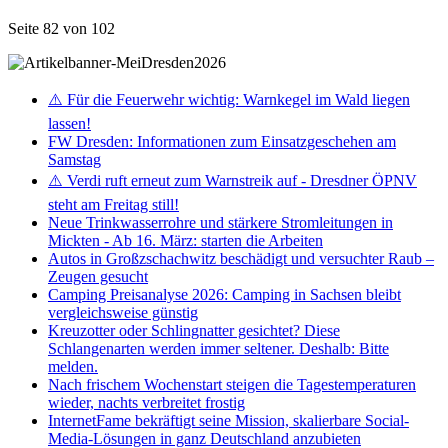
Seite 82 von 102
⚠️ Für die Feuerwehr wichtig: Warnkegel im Wald liegen
lassen!
FW Dresden: Informationen zum Einsatzgeschehen am
Samstag
⚠️ Verdi ruft erneut zum Warnstreik auf - Dresdner ÖPNV
steht am Freitag still!
Neue Trinkwasserrohre und stärkere Stromleitungen in
Mickten - Ab 16. März: starten die Arbeiten
Autos in Großzschachwitz beschädigt und versuchter Raub –
Zeugen gesucht
Camping Preisanalyse 2026: Camping in Sachsen bleibt
vergleichsweise günstig
Kreuzotter oder Schlingnatter gesichtet? Diese
Schlangenarten werden immer seltener. Deshalb: Bitte
melden.
Nach frischem Wochenstart steigen die Tagestemperaturen
wieder, nachts verbreitet frostig
InternetFame bekräftigt seine Mission, skalierbare Social-
Media-Lösungen in ganz Deutschland anzubieten